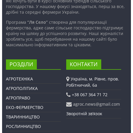
які хочуть бути в курсі основних трендів сільського
господарства. У нашому фокусі знаходяться, перш за все,
дрібні та середні фермери України.
Програма
“Ля Село”
створена для популяризації
фермерства, адже саме сільське господарство підтримує
країну на шляху до успішного розвитку. Наші журналісти
зроблять усе, щоб перебування на нашому сайті було
максимально інформативним та цікавим.
РОЗДІЛИ
КОНТАКТИ
АГРОТЕХНІКА
Україна, м. Рівне, пров.
Робітничий, 6а
АГРОПОЛІТИКА
+38 067 364 71 72
АГРОПРАВО
agroc.news@gmail.com
ЕКО-ФЕРМЕРСТВО
Зворотній зв’язок
ТВАРИННИЦТВО
РОСЛИННИЦТВО