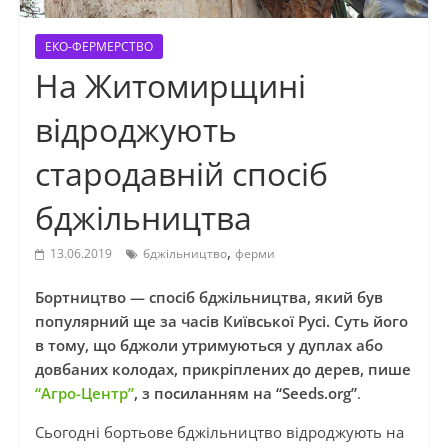
ЕКО-ФЕРМЕРСТВО
На Житомирщині
відроджують
стародавній спосіб
бджільництва
,
13.06.2019
бджільництво
ферми
Бортництво — спосіб бджільництва, який був
популярний ще за часів Київської Русі. Суть його
в тому, що бджоли утримуються у дуплах або
довбаних колодах, прикріплених до дерев, пише
“Агро-Центр”
, з посиланням на “Seeds.org”
.
Сьогодні бортьове бджільництво відроджують на