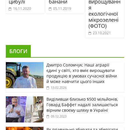
цибулі
банани
вирощуванн
я
16.11.2020
05.11.2019
екологічної
мікрозелені
(ФОТО)
23.10.2021
БЛОГИ
Дмитро Соломчук: Наші аграрії
єдині у світі, хто вміє вирощувати
продукцію в умовах сучасної війни
й може навчити цього інших
13.02.2026
Виділивши близько $500 мільйонів,
Говард Баффет надалі залишається
вірним своєму шляху в Україні
09.12.2023
Як правильно збирати та зберігати