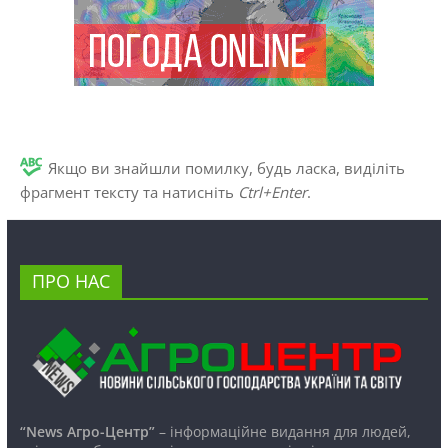
Якщо ви знайшли помилку, будь ласка, виділіть
фрагмент тексту та натисніть
Ctrl+Enter
.
ПРО НАС
“News Агро-Центр”
– інформаційне видання для людей,