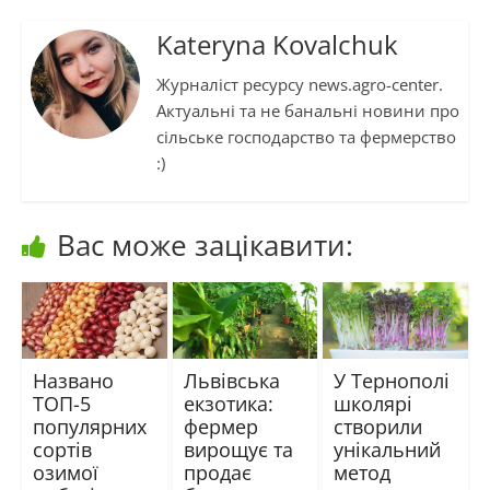
Kateryna Kovalchuk
Журналіст ресурсу news.agro-center.
Актуальні та не банальні новини про
сільське господарство та фермерство
:)
Вас може зацікавити:
Названо
Львівська
У Тернополі
ТОП-5
екзотика:
школярі
популярних
фермер
створили
сортів
вирощує та
унікальний
озимої
продає
метод