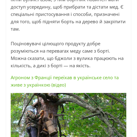
доступ усередину, щоб прибрати та дістати мед. Є
спеціальні пристосування і способи, призначені
для того, щоб підняти борть на дерево й закріпити
там.
Поціновувачі цілющого продукту добре
розуміються на перевагах меду саме з борті.
Можна сказати, що бджоли з вулика працюють на
кількість, а дикі з борті — на якість.
Агроном з Франції переїхав в українське село та
живе з українкою (відео)