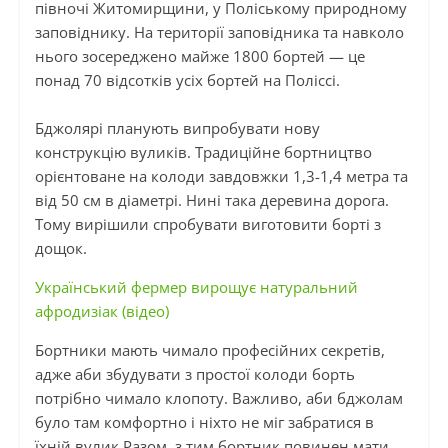
півночі Житомирщини, у Поліському природному
заповіднику. На території заповідника та навколо
нього зосереджено майже 1800 бортей — це
понад 70 відсотків усіх бортей на Поліссі.
Бджолярі планують випробувати нову
конструкцію вуликів. Традиційне бортництво
орієнтоване на колоди завдовжки 1,3-1,4 метра та
від 50 см в діаметрі. Нині така деревина дорога.
Тому вирішили спробувати виготовити борті з
дощок.
Український фермер вирощує натуральний
афродизіак (відео)
Бортники мають чимало професійних секретів,
адже аби збудувати з простої колоди борть
потрібно чимало клопоту. Важливо, аби бджолам
було там комфортно і ніхто не міг забратися в
їхній вулик.Разом, з тим бортник повинен мати