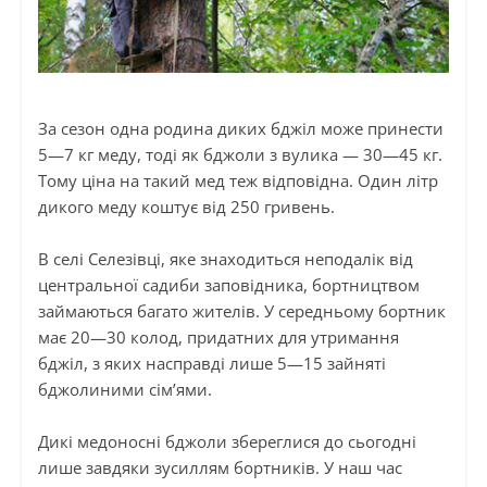
За сезон одна родина диких бджіл може принести
5—7 кг меду, тоді як бджоли з вулика — 30—45 кг.
Тому ціна на такий мед теж відповідна
.
Один літр
дикого меду коштує від 250 гривень.
В селі Селезівці, яке знаходиться неподалік від
центральної садиби заповідника, бортництвом
займаються багато жителів. У середньому бортник
має 20—30 колод, придатних для утримання
бджіл, з яких насправді лише 5—15 зайняті
бджолиними сім’ями.
Дикі медоносні бджоли збереглися до сьогодні
лише завдяки зусиллям бортників. У наш час