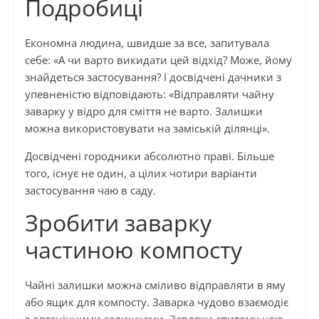
Подробиці
Економна людина, швидше за все, запитувала
себе: «А чи варто викидати цей відхід? Може, йому
знайдеться застосування? І досвідчені дачники з
упевненістю відповідають: «Відправляти чайну
заварку у відро для сміття не варто. Залишки
можна використовувати на заміській ділянці».
Досвідчені городники абсолютно праві. Більше
того, існує не один, а цілих чотири варіанти
застосування чаю в саду.
Зробити заварку
частиною компосту
Чайні залишки можна сміливо відправляти в яму
або ящик для компосту. Заварка чудово взаємодіє
з органічними залишками. Завдяки спитому чаю