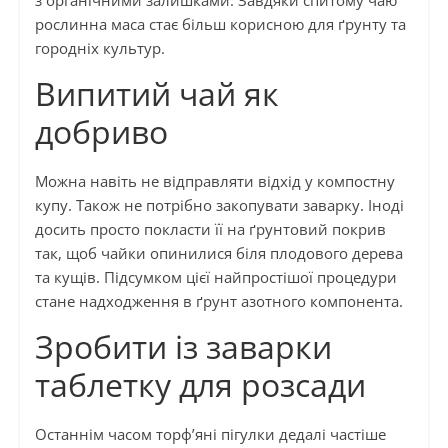
рослинна маса стає більш корисною для ґрунту та
городніх культур.
Випитий чай як
добриво
Можна навіть не відправляти відхід у компостну
купу. Також не потрібно закопувати заварку. Іноді
досить просто покласти її на ґрунтовий покрив
так, щоб чайки опинилися біля плодового дерева
та кущів. Підсумком цієї найпростішої процедури
стане надходження в ґрунт азотного компонента.
Зробити із заварки
таблетку для розсади
Останнім часом торф’яні пігулки дедалі частіше