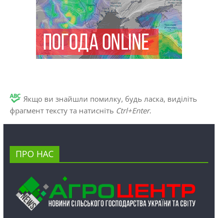
Якщо ви знайшли помилку, будь ласка, виділіть
фрагмент тексту та натисніть
Ctrl+Enter
.
ПРО НАС