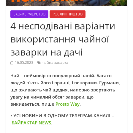
ЕКО-ФЕРМЕРСТВО
РОСЛИННИЦТВО
4 несподівані варіанти
використання чайної
заварки на дачі
16.05.2023
чайна заварка
Чай – неймовірно популярний напій. Багато
людей п’ють його і вранці, і вечорами. Гурмани,
що вживають чай щодня, напевно звертають
увагу на чималий обсяг заварки, що
викидається, пише
Prosto Way
.
•
УСІ НОВИНИ В ОДНОМУ ТЕЛЕГРАМ-КАНАЛІ –
БАЙРАКТАР NEWS
.