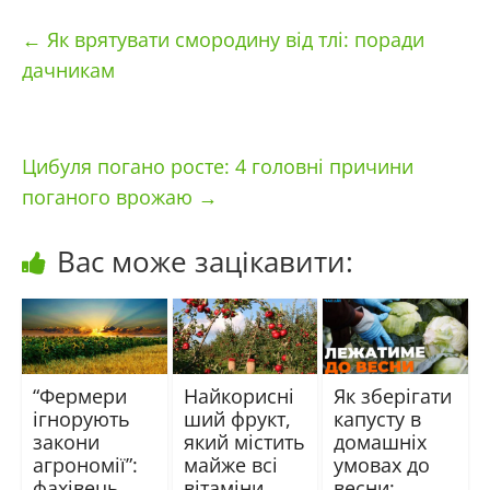
←
Як врятувати смородину від тлі: поради
дачникам
Цибуля погано росте: 4 головні причини
поганого врожаю
→
Вас може зацікавити:
“Фермери
Найкорисні
Як зберігати
ігнорують
ший фрукт,
капусту в
закони
який містить
домашніх
агрономії”:
майже всі
умовах до
фахівець
вітаміни
весни: