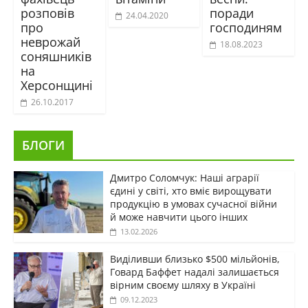
розповів
поради
24.04.2020
про
господиням
неврожай
18.08.2023
соняшників
на
Херсонщині
26.10.2017
БЛОГИ
Дмитро Соломчук: Наші аграрії
єдині у світі, хто вміє вирощувати
продукцію в умовах сучасної війни
й може навчити цього інших
13.02.2026
Виділивши близько $500 мільйонів,
Говард Баффет надалі залишається
вірним своєму шляху в Україні
09.12.2023