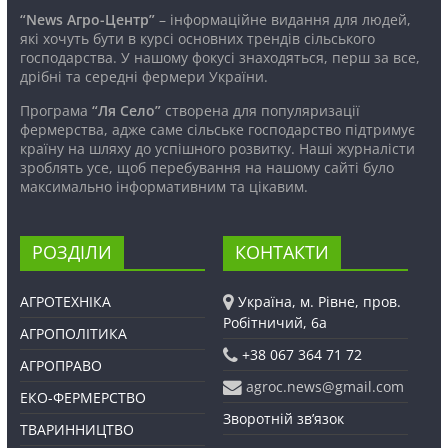
“News Агро-Центр”
– інформаційне видання для людей,
які хочуть бути в курсі основних трендів сільського
господарства. У нашому фокусі знаходяться, перш за все,
дрібні та середні фермери України.
Програма
“Ля Село”
створена для популяризації
фермерства, адже саме сільське господарство підтримує
країну на шляху до успішного розвитку. Наші журналісти
зроблять усе, щоб перебування на нашому сайті було
максимально інформативним та цікавим.
РОЗДІЛИ
КОНТАКТИ
АГРОТЕХНІКА
Україна, м. Рівне, пров.
Робітничий, 6а
АГРОПОЛІТИКА
+38 067 364 71 72
АГРОПРАВО
agroc.news@gmail.com
ЕКО-ФЕРМЕРСТВО
Зворотній зв’язок
ТВАРИННИЦТВО