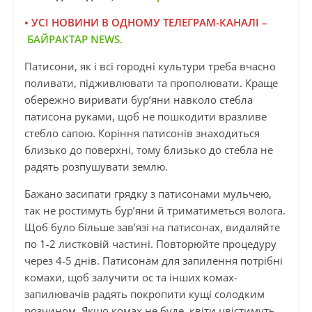
• УСІ НОВИНИ В ОДНОМУ ТЕЛЕГРАМ-КАНАЛІ –
БАЙРАКТАР NEWS
.
Патисони, як і всі городні культури треба вчасно
поливати, підживлювати та прополювати. Краще
обережно виривати бур’яни навколо стебла
патисона руками, щоб не пошкодити вразливе
стебло сапою. Коріння патисонів знаходиться
близько до поверхні, тому близько до стебла не
радять розпушувати землю.
Бажано засипати грядку з патисонами мульчею,
так не ростимуть бур’яни й триматиметься волога.
Щоб було більше зав’язі на патисонах, видаляйте
по 1-2 листковій частині. Повторюйте процедуру
через 4-5 днів. Патисонам для запилення потрібні
комахи, щоб залучити ос та інших комах-
запилювачів радять покропити кущі солодким
розчином. Якщо комах не буде, квіти цвістимуть