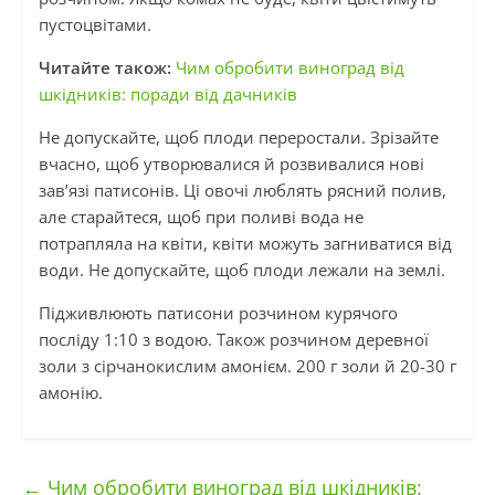
пустоцвітами.
Читайте також:
Чим обробити виноград від
шкідників: поради від дачників
Не допускайте, щоб плоди переростали. Зрізайте
вчасно, щоб утворювалися й розвивалися нові
зав’язі патисонів. Ці овочі люблять рясний полив,
але старайтеся, щоб при поливі вода не
потрапляла на квіти, квіти можуть загниватися від
води. Не допускайте, щоб плоди лежали на землі.
Підживлюють патисони розчином курячого
посліду 1:10 з водою. Також розчином деревної
золи з сірчанокислим амонієм. 200 г золи й 20-30 г
амонію.
←
Чим обробити виноград від шкідників: