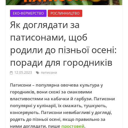
ЕКО-ФЕРМЕРСТВО
РОСЛИННИЦТВО
Як доглядати за
патисонами, щоб
родили до пізньої осені:
поради для городників
12.05.2023
патисони
Патисони – популярна овочева культура у
городників, вони схожі за смаковими
властивостями на кабачки й гарбузи. Патисони
популярні у кулінарії, їх смажать, тушкують,
консервують. Патисони невибагливі у догляді,
родять до пізньої осені, якщо правильно за
ними доглядати, пише
простовей
.