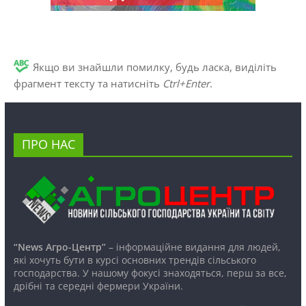
Якщо ви знайшли помилку, будь ласка, виділіть
фрагмент тексту та натисніть
Ctrl+Enter
.
ПРО НАС
“News Агро-Центр”
– інформаційне видання для людей,
які хочуть бути в курсі основних трендів сільського
господарства. У нашому фокусі знаходяться, перш за все,
дрібні та середні фермери України.