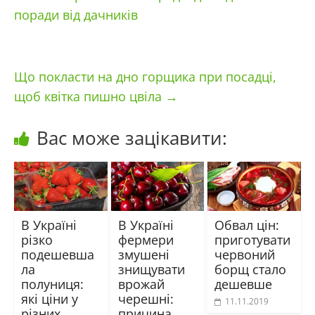
поради від дачників
Що покласти на дно горщика при посадці,
щоб квітка пишно цвіла
→
Вас може зацікавити:
В Україні
В Україні
Обвал цін:
різко
фермери
приготувати
подешевша
змушені
червоний
ла
знищувати
борщ стало
полуниця:
врожай
дешевше
які ціни у
черешні:
11.11.2019
різних
причина