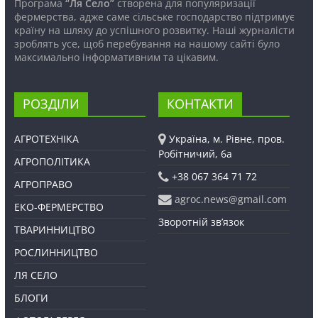
Програма
“Ля Село”
створена для популяризації
фермерства, адже саме сільське господарство підтримує
країну на шляху до успішного розвитку. Наші журналісти
зроблять усе, щоб перебування на нашому сайті було
максимально інформативним та цікавим.
РОЗДІЛИ
КОНТАКТИ
АГРОТЕХНІКА
Україна, м. Рівне, пров.
Робітничий, 6а
АГРОПОЛІТИКА
+38 067 364 71 72
АГРОПРАВО
agroc.news@gmail.com
ЕКО-ФЕРМЕРСТВО
Зворотній зв’язок
ТВАРИННИЦТВО
РОСЛИННИЦТВО
ЛЯ СЕЛО
БЛОГИ