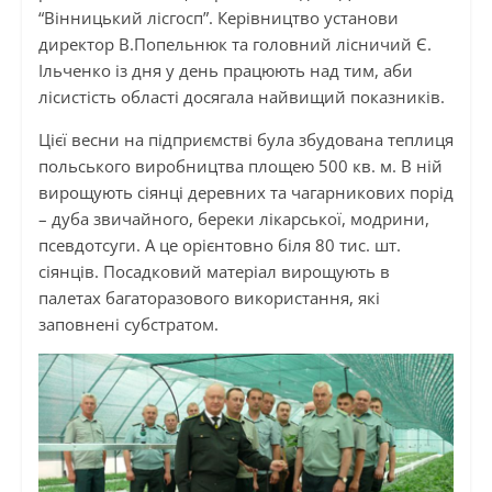
“Вінницький лісгосп”. Керівництво установи
директор В.Попельнюк та головний лісничий Є.
Ільченко із дня у день працюють над тим, аби
лісистість області досягала найвищий показників.
Цієї весни на підприємстві була збудована теплиця
польського виробництва площею 500 кв. м. В ній
вирощують сіянці деревних та чагарникових порід
– дуба звичайного, береки лікарської, модрини,
псевдотсуги. А це орієнтовно біля 80 тис. шт.
сіянців. Посадковий матеріал вирощують в
палетах багаторазового використання, які
заповнені субстратом.