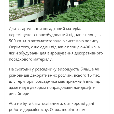
Для загартування посадковий матеріал
переміщено в новозбудований піднавіс площею
500 кв. м. з автоматизованою системою поливу.
Окрім того, є ще один піднавіс площею 400 кв. м.,
який збудували для вирощування декоративного
посадкового матеріалу.
На сьогодні у розсаднику вирощують більше 40
різновидів декоративних рослин, всього 15 тис.
шт. Територія розсадника має приємний вигляд,
адже над її декором попрацювали ландшафтні
дизайнери.
Аби не бути багатослівними, ось короткі дані
роботи держлісгоспу. Отож, щорічно там