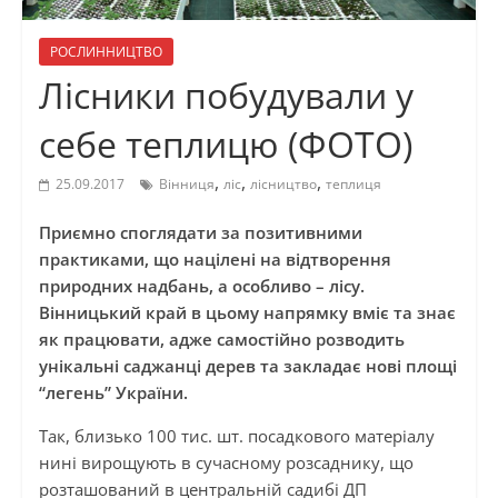
РОСЛИННИЦТВО
Лісники побудували у
себе теплицю (ФОТО)
,
,
,
25.09.2017
Вінниця
ліс
лісництво
теплиця
Приємно споглядати за позитивними
практиками, що націлені на відтворення
природних надбань, а особливо – лісу.
Вінницький край в цьому напрямку вміє та знає
як працювати, адже самостійно розводить
унікальні саджанці дерев та закладає нові площі
“легень” України.
Так, близько 100 тис. шт. посадкового матеріалу
нині вирощують в сучасному розсаднику, що
розташований в центральній садибі ДП