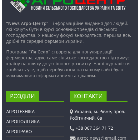
“News Агро-Центр”
– інформаційне видання для людей,
які хочуть бути в курсі основних трендів сільського
господарства. У нашому фокусі знаходяться, перш за все,
дрібні та середні фермери України.
Програма
“Ля Село”
створена для популяризації
фермерства, адже саме сільське господарство підтримує
країну на шляху до успішного розвитку. Наші журналісти
зроблять усе, щоб перебування на нашому сайті було
максимально інформативним та цікавим.
РОЗДІЛИ
КОНТАКТИ
АГРОТЕХНІКА
Україна, м. Рівне, пров.
Робітничий, 6а
АГРОПОЛІТИКА
+38 067 364 71 72
АГРОПРАВО
agroc.news@gmail.com