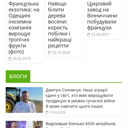
Французька
Навіщо
Цукровий
екзотика: на
білити
завод на
Одещині
дерева
Вінниччини
іноземна
восени:
побудували
компанія
користь
французи
вирощує
побілки і
22.09.2017
тропічні
найкращі
фрукти
рецепти
(фото)
02.10.2024
26.02.2019
БЛОГИ
Дмитро Соломчук: Наші аграрії
єдині у світі, хто вміє вирощувати
продукцію в умовах сучасної війни
й може навчити цього інших
13.02.2026
Виділивши близько $500 мільйонів,