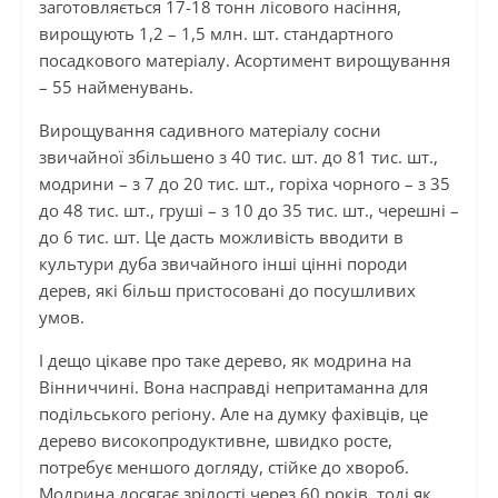
заготовляється 17-18 тонн лісового насіння,
вирощують 1,2 – 1,5 млн. шт. стандартного
посадкового матеріалу. Асортимент вирощування
– 55 найменувань.
Вирощування садивного матеріалу сосни
звичайної збільшено з 40 тис. шт. до 81 тис. шт.,
модрини – з 7 до 20 тис. шт., горіха чорного – з 35
до 48 тис. шт., груші – з 10 до 35 тис. шт., черешні –
до 6 тис. шт. Це дасть можливість вводити в
культури дуба звичайного інші цінні породи
дерев, які більш пристосовані до посушливих
умов.
І дещо цікаве про таке дерево, як модрина на
Вінниччині. Вона насправді непритаманна для
подільського регіону. Але на думку фахівців, це
дерево високопродуктивне, швидко росте,
потребує меншого догляду, стійке до хвороб.
Модрина досягає зрілості через 60 років, тоді як