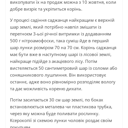
викопувати їх на продаж можна з 10 жовтня, коли
добре визріє та укріпиться корінь.
У процесі садіння саджанця найкращим є верхній
шар землі, який потрібно навпіл змішати із
перегноєм 3-ьої річної витримки із додаванням
500 г нітроамофоски, така суміш йде в перший
шар лунки розміром 70 на 70 см. Корінь саджанця
має бути вже в наступному шарі із лісової землі,
найкраще підійде з акацієвого лісу. Потім
вистеляється 50 сантиметровий шар із соломи або
соняшникового лушпиння. Він використовує
останнє, адже воно рівномірно розподіляє вологу
та дає можливість кореню дихати.
Потім засипається 30 см шар землі, по боках
встановлюється металева чи пластикова трубка,
через яку можна буде поливати рослинку.
Ксерокопії зі схемою лунки чоловік роздає своїм
покупцям.