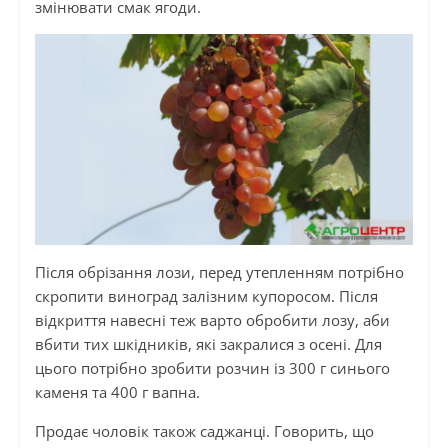
змінювати смак ягоди.
Після обрізання лози, перед утепленням потрібно
скропити виноград залізним купоросом. Після
відкриття навесні теж варто обробити лозу, аби
вбити тих шкідників, які закралися з осені. Для
цього потрібно зробити розчин із 300 г синього
каменя та 400 г вапна.
Продає чоловік також саджанці. Говорить, що