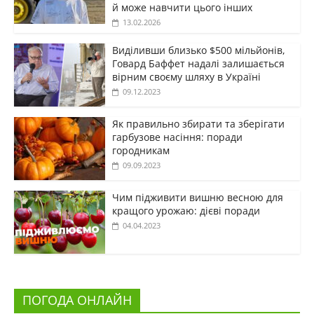
й може навчити цього інших
13.02.2026
Виділивши близько $500 мільйонів,
Говард Баффет надалі залишається
вірним своєму шляху в Україні
09.12.2023
Як правильно збирати та зберігати
гарбузове насіння: поради
городникам
09.09.2023
Чим підживити вишню весною для
кращого урожаю: дієві поради
04.04.2023
ПОГОДА ОНЛАЙН