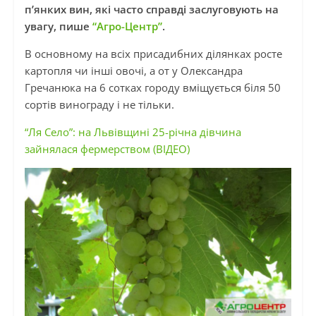
п’янких вин, які часто справді заслуговують на
увагу, пише
“Агро-Центр”
.
В основному на всіх присадибних ділянках росте
картопля чи інші овочі, а от у Олександра
Гречанюка на 6 сотках городу вміщується біля 50
сортів винограду і не тільки.
“Ля Село”: на Львівщині 25-річна дівчина
зайнялася фермерством (ВІДЕО)