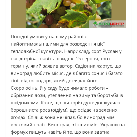
Погодні умови у нашому районі є
найоптимальнішими для розведення цієї
теплолюбної культури. Наприклад, сорт Руслан у
нас дозріває навіть швидше 15 серпня, того
терміну, який заявив автор. Садівник жартує, що
виноград любить місця, де є багато сонця і багато
тіні. від господаря, який доглядає його.
Скоро осінь, й у саду буде чимало роботи –
обрізання лози, утеплення на зиму та боротьба із
шкідниками. Каже, що цьогоріч дуже дошкуляла
борошниста роса (оїдіум), що осідає на зелених
ягодах. Спілі ж вона не чіпає, бо виноград має
восковий наліт. Винограді з інших міст України на
формух пишуть навіть й те, що вона здатна