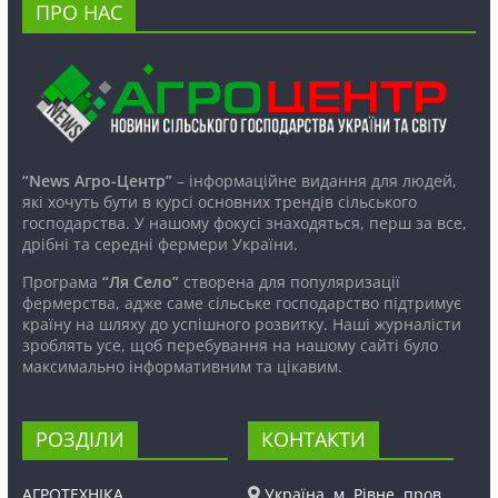
ПРО НАС
“News Агро-Центр”
– інформаційне видання для людей,
які хочуть бути в курсі основних трендів сільського
господарства. У нашому фокусі знаходяться, перш за все,
дрібні та середні фермери України.
Програма
“Ля Село”
створена для популяризації
фермерства, адже саме сільське господарство підтримує
країну на шляху до успішного розвитку. Наші журналісти
зроблять усе, щоб перебування на нашому сайті було
максимально інформативним та цікавим.
РОЗДІЛИ
КОНТАКТИ
АГРОТЕХНІКА
Україна, м. Рівне, пров.