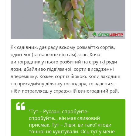
Як садівник, дає раду всьому розмаїттю сортів,
один Бог (та напевне він сам) знає. Хоча
виноградник у нього розбитий на стрункі ряди
лози, дбайливо підв’язаної, сорти висадженні
вперемішку. Кожен сорт із біркою. Коли заходиш
на присадибну ділянку господаря, то здається,
ніби потрапляєш у справжній виноградний рай.
“Тут – Руслан, спробуйте-
спробуйте.., він має сливовий
присмак. Тут – Лівія, ви такої ягоди
точної не куштували. Ось тут у мене