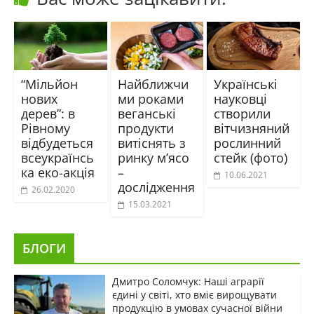
“Мільйон
Найближчи
Українські
нових
ми роками
науковці
дерев”: в
веганські
створили
Рівному
продукти
вітчизняний
відбудеться
витіснять з
рослинний
всеукраїнсь
ринку м’ясо
стейк (фото)
ка еко-акція
–
10.06.2021
дослідження
26.02.2020
15.03.2021
БЛОГИ
Дмитро Соломчук: Наші аграрії
єдині у світі, хто вміє вирощувати
продукцію в умовах сучасної війни