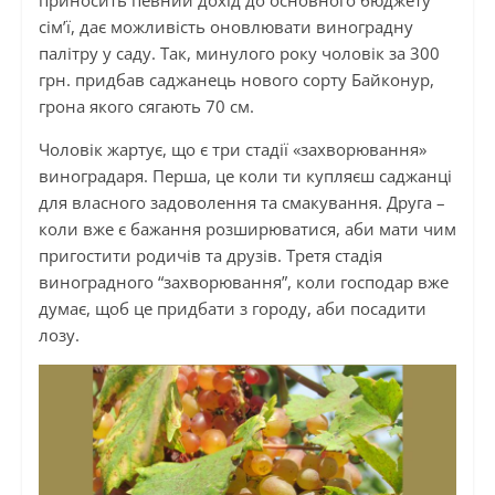
сім’ї, дає можливість оновлювати виноградну
палітру у саду. Так, минулого року чоловік за 300
грн. придбав саджанець нового сорту Байконур,
грона якого сягають 70 см.
Чоловік жартує, що є три стадії «захворювання»
виноградаря. Перша, це коли ти купляєш саджанці
для власного задоволення та смакування. Друга –
коли вже є бажання розширюватися, аби мати чим
пригостити родичів та друзів. Третя стадія
виноградного “захворювання”, коли господар вже
думає, щоб це придбати з городу, аби посадити
лозу.