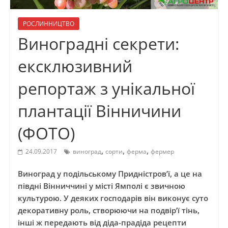
РОСЛИННИЦТВО
Виноградні секрети:
ексклюзивний
репортаж з унікальної
плантації Вінничини
(ФОТО)
,
,
,
24.09.2017
виноград
сорти
ферма
фермер
Виноград у подільському Придністров’ї, а це на
півдні Вінниччині у місті Ямполі є звичною
культурою. У деяких господарів він виконує суто
декоративну роль, створюючи на подвір’ї тінь,
інші ж передають від діда-прадіда рецепти