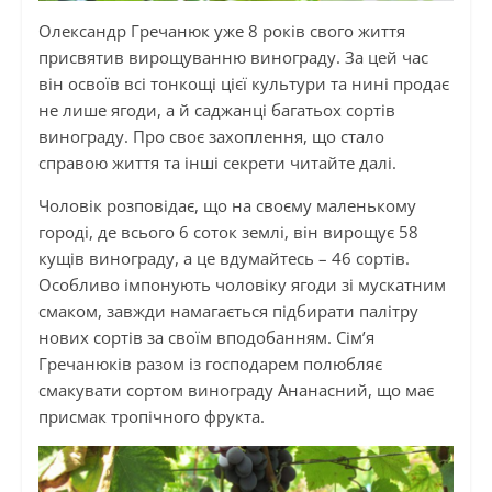
Олександр Гречанюк уже 8 років свого життя
присвятив вирощуванню винограду. За цей час
він освоїв всі тонкощі цієї культури та нині продає
не лише ягоди, а й саджанці багатьох сортів
винограду. Про своє захоплення, що стало
справою життя та інші секрети читайте далі.
Чоловік розповідає, що на своєму маленькому
городі, де всього 6 соток землі, він вирощує 58
кущів винограду, а це вдумайтесь – 46 сортів.
Особливо імпонують чоловіку ягоди зі мускатним
смаком, завжди намагається підбирати палітру
нових сортів за своїм вподобанням. Сім’я
Гречанюків разом із господарем полюбляє
смакувати сортом винограду Ананасний, що має
присмак тропічного фрукта.