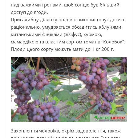
над важкими гронами, щоб сонцю був більший
доступ до ягоди.
Присадибну ділянку чоловік використовує досить
раціонально, умудряється обсадитись яблунями,
китайськими фініками (зізіфус), хурмою,
мамардікою та власним сортом томатів “Колобок”.
Плоди цього сорту можуть мати до 1 кг 200 г.
Захоплення чоловіка, окрім задоволення, також
приносить певний дохід до основного бюджету