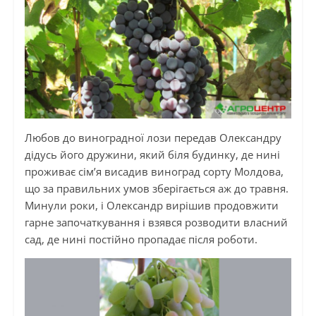
Любов до виноградної лози передав Олександру
дідусь його дружини, який біля будинку, де нині
проживає сім’я висадив виноград сорту Молдова,
що за правильних умов зберігається аж до травня.
Минули роки, і Олександр вирішив продовжити
гарне започаткування і взявся розводити власний
сад, де нині постійно пропадає після роботи.