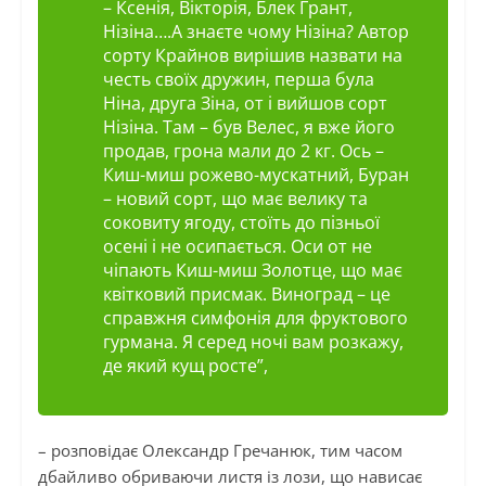
– Ксенія, Вікторія, Блек Грант,
Нізіна….А знаєте чому Нізіна? Автор
сорту Крайнов вирішив назвати на
честь своїх дружин, перша була
Ніна, друга Зіна, от і вийшов сорт
Нізіна. Там – був Велес, я вже його
продав, грона мали до 2 кг. Ось –
Киш-миш рожево-мускатний, Буран
– новий сорт, що має велику та
соковиту ягоду, стоїть до пізньої
осені і не осипається. Оси от не
чіпають Киш-миш Золотце, що має
квітковий присмак. Виноград – це
справжня симфонія для фруктового
гурмана. Я серед ночі вам розкажу,
де який кущ росте”,
– розповідає Олександр Гречанюк, тим часом
дбайливо обриваючи листя із лози, що нависає