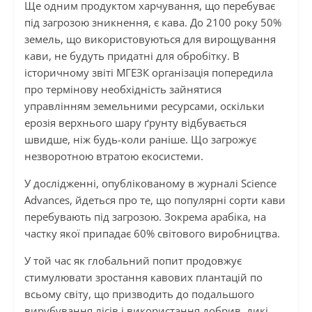
Ще одним продуктом харчування, що перебуває
під загрозою зникнення, є кава. До 2100 року 50%
земель, що використовуються для вирощування
кави, не будуть придатні для обробітку. В
історичному звіті МГЕЗК організація попередила
про термінову необхідність зайнятися
управлінням земельними ресурсами, оскільки
ерозія верхнього шару ґрунту відбувається
швидше, ніж будь-коли раніше. Що загрожує
незворотною втратою екосистеми.
У дослідженні, опублікованому в журналі Science
Advances, йдеться про те, що популярні сорти кави
перебувають під загрозою. Зокрема арабіка, на
частку якої припадає 60% світового виробництва.
У той час як глобальний попит продовжує
стимулювати зростання кавових плантацій по
всьому світу, що призводить до подальшого
вирубування лісів і використання добрив, дикі