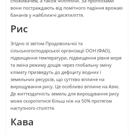
споживачем, а також Філіппіни. За прогнозами
вони постраждають від помітного падіння врожаю
бананів у найближчі десятиліття.
Рис
Згідно зі звітом Продовольчої та
сільськогосподарської організації ООН (ФАО),
підвищення температури, підвищення рівня моря
та зміна режиму дощів через глобальну зміну
клімату призведуть до дефіциту водних і
земельних ресурсів, що суттєво вплине на
вирощування рису. Це особливо вплине на Азію.
Де життєздатність земель для вирощування рису
може скоротитися більш ніж на 50% протягом
наступного століття.
Кава