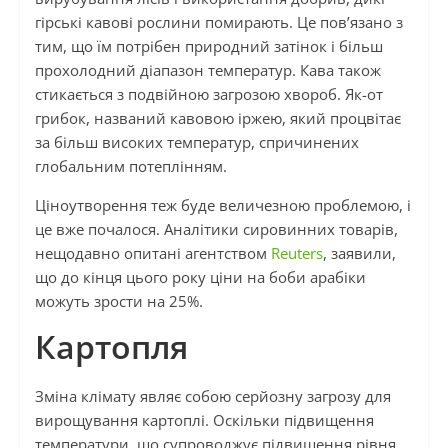
гірські кавові рослини помирають. Це пов’язано з
тим, що їм потрібен природний затінок і більш
прохолодний діапазон температур. Кава також
стикається з подвійною загрозою хвороб. Як-от
грибок, названий кавовою іржею, який процвітає
за більш високих температур, спричинених
глобальним потеплінням.
Ціноутворення теж буде величезною проблемою, і
це вже почалося. Аналітики сировинних товарів,
нещодавно опитані агентством
Reuters
, заявили,
що до кінця цього року ціни на боби арабіки
можуть зрости на 25%.
Картопля
Зміна клімату являє собою серйозну загрозу для
вирощування картоплі. Оскільки підвищення
температури, що супроводжує підвищення рівня