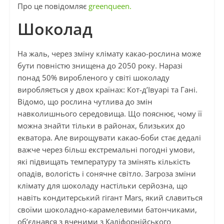
Про це повідомляє
greenqueen.
Шоколад
На жаль, через зміну клімату какао-рослина може
бути повністю знищена до 2050 року. Наразі
понад 50% виробленого у світі шоколаду
виробляється у двох країнах: Кот-д’Івуарі та Гані.
Відомо, що рослина чутлива до змін
навколишнього середовища. Що пояснює, чому її
можна знайти тільки в районах, близьких до
екватора. Але вирощувати какао-боби стає дедалі
важче через більш екстремальні погодні умови,
які підвищать температуру та змінять кількість
опадів, вологість і сонячне світло. Загроза зміни
клімату для шоколаду настільки серйозна, що
навіть кондитерський гігант Mars, який славиться
своїми шоколадно-карамелевими батончиками,
об’єднався з вченими з Каліфорнійського