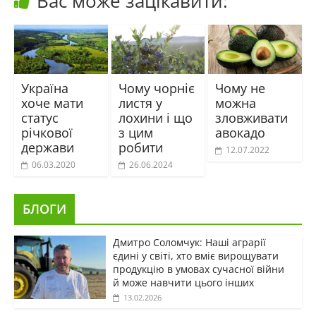
Вас може зацікавити:
Україна
Чому чорніє
Чому не
хоче мати
листя у
можна
статус
лохини і що
зловживати
річкової
з цим
авокадо
держави
робити
12.07.2022
06.03.2020
26.06.2024
БЛОГИ
Дмитро Соломчук: Наші аграрії
єдині у світі, хто вміє вирощувати
продукцію в умовах сучасної війни
й може навчити цього інших
13.02.2026