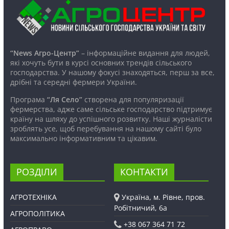
“News Агро-Центр”
– інформаційне видання для людей,
які хочуть бути в курсі основних трендів сільського
господарства. У нашому фокусі знаходяться, перш за все,
дрібні та середні фермери України.
Програма
“Ля Село”
створена для популяризації
фермерства, адже саме сільське господарство підтримує
країну на шляху до успішного розвитку. Наші журналісти
зроблять усе, щоб перебування на нашому сайті було
максимально інформативним та цікавим.
РОЗДІЛИ
КОНТАКТИ
АГРОТЕХНІКА
Україна, м. Рівне, пров.
Робітничий, 6а
АГРОПОЛІТИКА
+38 067 364 71 72