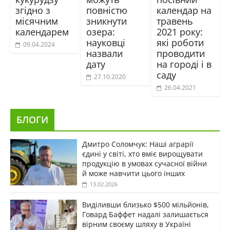
згідно з
повністю
календар на
місячним
зникнути
травень
календарем
озера:
2021 року:
науковці
які роботи
09.04.2024
назвали
проводити
дату
на городі і в
саду
27.10.2020
26.04.2021
БЛОГИ
Дмитро Соломчук: Наші аграрії
єдині у світі, хто вміє вирощувати
продукцію в умовах сучасної війни
й може навчити цього інших
13.02.2026
Виділивши близько $500 мільйонів,
Говард Баффет надалі залишається
вірним своєму шляху в Україні