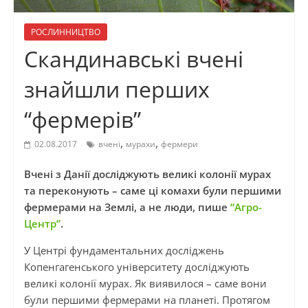
РОСЛИННИЦТВО
Скандинавські вчені
знайшли перших
“фермерів”
,
,
02.08.2017
вчені
мурахи
фермери
Вчені з Данії досліджують великі колонії мурах
та переконують – саме ці комахи були першими
фермерами на Землі, а не люди, пише
“Агро-
Центр”
.
У Центрі фундаментальних досліджень
Копенгагенського університету досліджують
великі колонії мурах. Як виявилося – саме вони
були першими фермерами на планеті. Протягом