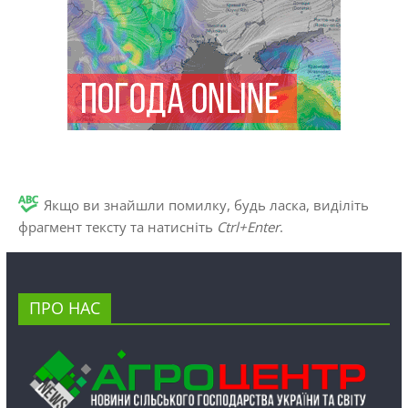
Якщо ви знайшли помилку, будь ласка, виділіть
фрагмент тексту та натисніть
Ctrl+Enter
.
ПРО НАС