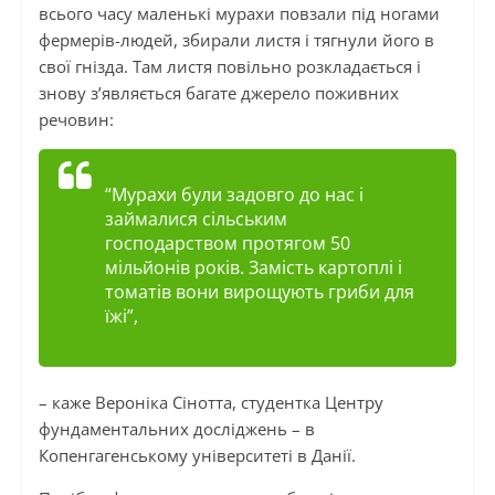
всього часу маленькі мурахи повзали під ногами
фермерів-людей, збирали листя і тягнули його в
свої гнізда. Там листя повільно розкладається і
знову з’являється багате джерело поживних
речовин:
“Мурахи були задовго до нас і
займалися сільським
господарством протягом 50
мільйонів років. Замість картоплі і
томатів вони вирощують гриби для
їжі”,
– каже Вероніка Сінотта, студентка Центру
фундаментальних досліджень – в
Копенгагенському університеті в Данії.