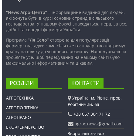
“News Агро-Центр”
– інформаційне видання для людей,
які хочуть бути в курсі основних трендів сільського
господарства. У нашому фокусі знаходяться, перш за все,
дрібні та середні фермери України.
Програма
“Ля Село”
створена для популяризації
фермерства, адже саме сільське господарство підтримує
країну на шляху до успішного розвитку. Наші журналісти
зроблять усе, щоб перебування на нашому сайті було
максимально інформативним та цікавим.
РОЗДІЛИ
КОНТАКТИ
АГРОТЕХНІКА
Україна, м. Рівне, пров.
Робітничий, 6а
АГРОПОЛІТИКА
+38 067 364 71 72
АГРОПРАВО
agroc.news@gmail.com
ЕКО-ФЕРМЕРСТВО
Зворотній зв’язок