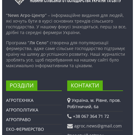
“News Агро-Центр”
– інформаційне видання для людей,
які хочуть бути в курсі основних трендів сільського
господарства. У нашому фокусі знаходяться, перш за все,
дрібні та середні фермери України.
Програма
“Ля Село”
створена для популяризації
фермерства, адже саме сільське господарство підтримує
країну на шляху до успішного розвитку. Наші журналісти
зроблять усе, щоб перебування на нашому сайті було
максимально інформативним та цікавим.
РОЗДІЛИ
КОНТАКТИ
АГРОТЕХНІКА
Україна, м. Рівне, пров.
Робітничий, 6а
АГРОПОЛІТИКА
+38 067 364 71 72
АГРОПРАВО
agroc.news@gmail.com
ЕКО-ФЕРМЕРСТВО