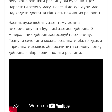
регулярно очищати рослину від бур’янів. Щоб
наростити зелену масу, навесні до культури має
надходити достатня кількість поживних речовин.
Часник дуже любить азот, тому можна
використовувати будь-які азотисті добрива. З
мінеральних добрив застосовуйте сечовину.
Гранули сечовини можна розсипати між грядками
і присипати землею або розчинити столову ложку
добрива в відрі води і полити рослини.