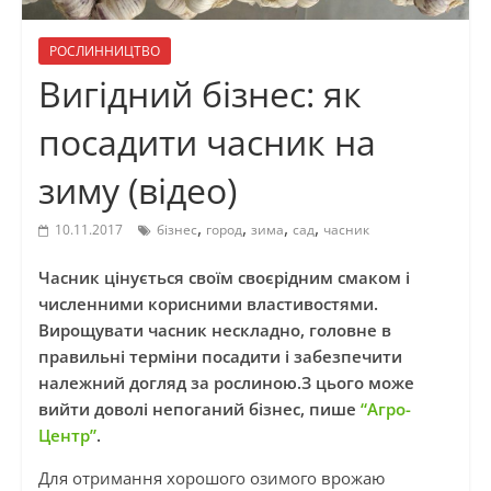
РОСЛИННИЦТВО
Вигідний бізнес: як
посадити часник на
зиму (відео)
,
,
,
,
10.11.2017
бізнес
город
зима
сад
часник
Часник цінується своїм своєрідним смаком і
численними корисними властивостями.
Вирощувати часник нескладно, головне в
правильні терміни посадити і забезпечити
належний догляд за рослиною.З цього може
вийти доволі непоганий бізнес, пише
“Агро-
Центр”
.
Для отримання хорошого озимого врожаю