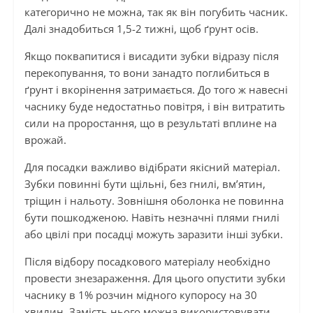
категорично не можна, так як він погубить часник.
Далі знадобиться 1,5-2 тижні, щоб ґрунт осів.
Якщо поквапитися і висадити зубки відразу після
перекопування, то вони занадто поглибиться в
ґрунт і вкорінення затримається. До того ж навесні
часнику буде недостатньо повітря, і він витратить
сили на проростання, що в результаті вплине на
врожай.
Для посадки важливо відібрати якісний матеріал.
Зубки повинні бути щільні, без гнилі, вм’ятин,
тріщин і нальоту. Зовнішня оболонка не повинна
бути пошкодженою. Навіть незначні плями гнилі
або цвілі при посадці можуть заразити інші зубки.
Після відбору посадкового матеріалу необхідно
провести знезараження. Для цього опустити зубки
часнику в 1% розчин мідного купоросу на 30
хвилин. Замість нього можна використовувати