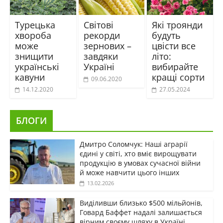
Турецька
Світові
Які троянди
хвороба
рекорди
будуть
може
зернових –
цвісти все
знищити
завдяки
літо:
українські
Україні
вибирайте
кавуни
кращі сорти
09.06.2020
14.12.2020
27.05.2024
БЛОГИ
Дмитро Соломчук: Наші аграрії
єдині у світі, хто вміє вирощувати
продукцію в умовах сучасної війни
й може навчити цього інших
13.02.2026
Виділивши близько $500 мільйонів,
Говард Баффет надалі залишається
вірним своєму шляху в Україні