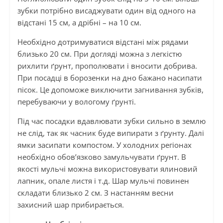
зубки потрібно висаджувати один від одного на
відстані 15 см, а дрібні – на 10 см.
Необхідно дотримуватися відстані між рядами
близько 20 см. При догляді можна з легкістю
рихлити ґрунт, прополювати і вносити добрива.
При посадці в борозенки на дно бажано насипати
пісок. Це допоможе виключити загнивання зубків,
перебуваючи у вологому ґрунті.
Під час посадки вдавлювати зубки сильно в землю
не слід, так як часник буде випирати з ґрунту. Далі
ямки засипати компостом. У холодних регіонах
необхідно обов’язково замульчувати ґрунт. В
якості мульчі можна використовувати ялиновий
лапник, опале листя і т.д. Шар мульчі повинен
складати близько 2 см. З настанням весни
захисний шар прибирається.