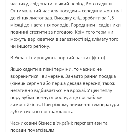
часнику, слід знати, в який період його садити.
Оптимальний час для посадки – середина жовтня і
до кінця листопада. Висадку слід зробити за 1,5
місяці до настання холодів. Городники і садівники
повинні стежити за погодою. Крім того терміни
можуть варіюватися в залежності від клімату того
чи іншого регіону.
В Україні вирощують чорний часник (фото)
Якщо садити в пізні терміни, то часник не
вкоренитися і вимерзне. Занадто рання посадка
(кінець серпня або перша декада вересня) також
негативно відбивається на врожаї. У цей теплу
пору зубки почнуть рости, а це послаблює
зимостійкість. При різкому зниженні температури
зубки сильно постраждають.
Часниковий бізнес в Україні: перспективи та
поради початківцям