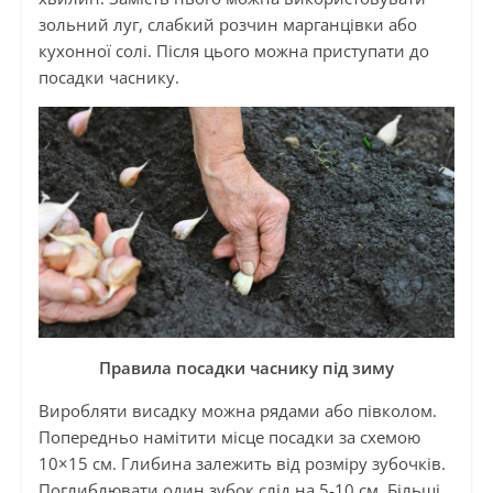
зольний луг, слабкий розчин марганцівки або
кухонної солі. Після цього можна приступати до
посадки часнику.
Правила посадки часнику під зиму
Виробляти висадку можна рядами або півколом.
Попередньо намітити місце посадки за схемою
10×15 см. Глибина залежить від розміру зубочків.
Поглиблювати один зубок слід на 5-10 см. Більші