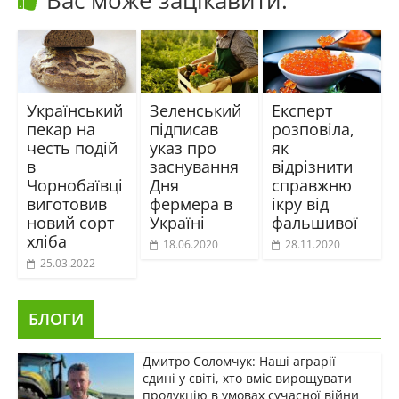
Український
Зеленський
Експерт
пекар на
підписав
розповіла,
честь подій
указ про
як
в
заснування
відрізнити
Чорнобаївці
Дня
справжню
виготовив
фермера в
ікру від
новий сорт
Україні
фальшивої
хліба
18.06.2020
28.11.2020
25.03.2022
БЛОГИ
Дмитро Соломчук: Наші аграрії
єдині у світі, хто вміє вирощувати
продукцію в умовах сучасної війни