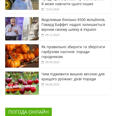
й може навчити цього інших
13.02.2026
Виділивши близько $500 мільйонів,
Говард Баффет надалі залишається
вірним своєму шляху в Україні
09.12.2023
Як правильно збирати та зберігати
гарбузове насіння: поради
городникам
09.09.2023
Чим підживити вишню весною для
кращого урожаю: дієві поради
04.04.2023
ПОГОДА ОНЛАЙН