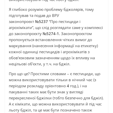
Я глибоко розумію проблему бджолярів, тому
підготував та подав до ВРУ
законопроєкт
№5237
“Про пестициди і
агрохімікати”, що слід розглядати саме у комплексі
до законопроєкту
№5274-1.
Законопроєктом
пропонується встановлення чітких вимог до
маркування (нанесення інформації на етикетку)
кожної одиниці пестицидів і агрохімікатів з
обов’язковим зазначенням щодо їх впливу на
нецільові об’єкти, у т.ч. на бджіл.
Про що це? Простими словами – є пестициди, що
можна використовувати тільки в нічний час (з
періодом розкладу орієнтовно
4
год.), і на
пакуванні таких має бути знак у вигляді
перекресленої бджілки (тобто безпечно для бджіл).
А є хімікати, що можна використовувати й під час
льоту бджіл, та це має бути позначено також