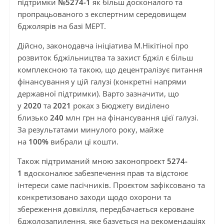
підтримки
№5274-1
як більш досконалого та
пропрацьованого з експертним середовищем
бджолярів на базі МЕРТ.
Дійсно, законодавча ініціатива М.Нікітіної про
розвиток бджільництва та захист бджіл є більш
комплексною та такою, що децентралізує питання
фінансування у цій галузі (конкретні напрями
державної підтримки). Варто зазначити, що
у
2020
та
2021
роках з Бюджету виділено
близько
240
млн грн на фінансування цієї галузі.
За результатами минулого року, майже
на
100%
вибрали ці кошти.
Також підтриманий мною законопроєкт
5274-
1
вдосконалює забезпечення прав та відстоює
інтереси саме пасічників. Проєктом зафіксовано та
конкретизовано заходи щодо охорони та
збереження довкілля, передбачається кероване
бджолозапилення, яке базується на рекомендаціях