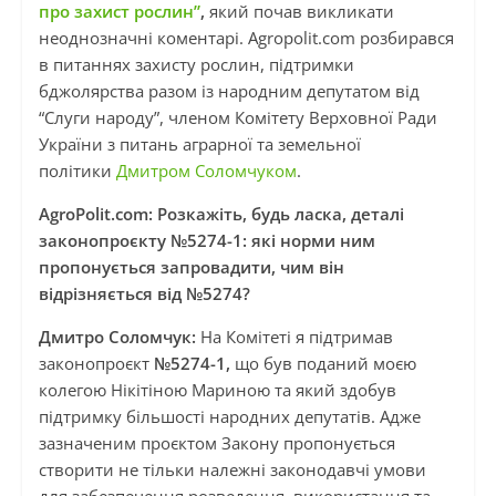
про захист рослин”
,
який почав викликати
неоднозначні коментарі. Agropolit.com розбирався
в питаннях захисту рослин, підтримки
бджолярства разом із народним депутатом від
“Слуги народу”, членом Комітету Верховної Ради
України з питань аграрної та земельної
політики
Дмитром Соломчуком
.
AgroPolit.com: Розкажіть, будь ласка, деталі
законопроєкту №5274-1: які норми ним
пропонується запровадити, чим він
відрізняється від №5274?
Дмитро Соломчук:
На Комітеті я підтримав
законопроєкт
№5274-1,
що був поданий моєю
колегою Нікітіною Мариною та який здобув
підтримку більшості народних депутатів. Адже
зазначеним проєктом Закону пропонується
створити не тільки належні законодавчі умови