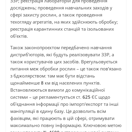
ЗЗР; реєстрація лабораторій для проведення
досліджень; проведення навчальних заходів у
сфері захисту рослин, а також проведення
техогляду агрегатів, на яких здійснюють обробку;
реєстрація карантинних станцій та ізольованих
об’єктів.
Також законопроєктом передбачено навчання
дистриб’юторів, які будуть реалізовувати ЗЗР, а
також користувачів цих засобів. Врегульовується
питання меж обробки рослин – це також пов’язано
з бджолярством: там має бути відстань
щонайменше
8
км від населених пунктів.
Встановлюються вимоги до комунікаційної
системи – це регламентується ст.
625
ЄС щодо
об’єднання інформації про імпорт/експорт та інші
маніпуляції в єдину базу. Це дозволить всім
фахівцям, які працюють в цій сфері, отримувати
максимально повну інформацію. Ключовою метою