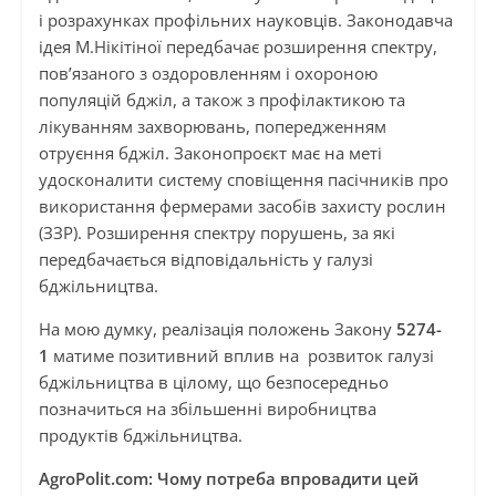
і розрахунках профільних науковців. Законодавча
ідея М.Нікітіної передбачає розширення спектру,
пов’язаного з оздоровленням і охороною
популяцій бджіл, а також з профілактикою та
лікуванням захворювань, попередженням
отруєння бджіл. Законопроєкт має на меті
удосконалити систему сповіщення пасічників про
використання фермерами засобів захисту рослин
(ЗЗР). Розширення спектру порушень, за які
передбачається відповідальність у галузі
бджільництва.
На мою думку, реалізація положень Закону
5274-
1
матиме позитивний вплив на розвиток галузі
бджільництва в цілому, що безпосередньо
позначиться на збільшенні виробництва
продуктів бджільництва.
AgroPolit.com: Чому потреба впровадити цей