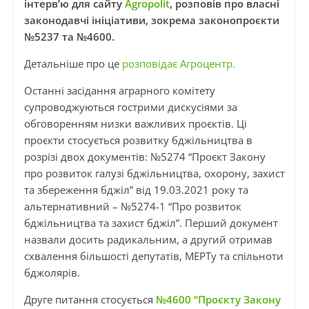
інтерв’ю для сайту
Agropolit
, розповів про власні
законодавчі ініціативи, зокрема законопроєкти
№5237 та №4600.
Детальніше про це
розповідає Агроцентр.
Останні засідання аграрного комітету
супроводжуються гострими дискусіями за
обговоренням низки важливих проєктів. Ці
проєкти стосується розвитку бджільництва в
розрізі двох документів: №5274 “Проєкт Закону
про розвиток галузі бджільництва, охорону, захист
та збереження бджіл” від 19.03.2021 року та
альтернативний – №5274-1 “Про розвиток
бджільництва та захист бджіл”. Перший документ
назвали досить радикальним, а другий отримав
схвалення більшості депутатів, МЕРТу та спільноти
бджолярів.
Друге питання стосується
№4600 “Проєкту Закону