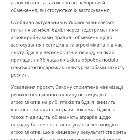
агрохімікатів, а також про всі заборони й
обмеження, які стосуються їх застосування.
Особливо актуальним в Україні залишається
питання загибелі бджіл через недотриманням
агровиробниками правил і обмежень щодо
застосування пестицидів та агрохімікатів під час
льоту бджіл у весняно-літній період, на який
припадає найбільша кількість обробок посівів
сільськогосподарських культур засобами захисту
рослин.
Ухвалення проєкту Закону сприятиме мінімізації
ризиків негативного впливу пестицидів і
агрохімікатів на риб, птахів та бджіл, знизить
кількість випадків потрави, зокрема, бджіл, а
також підвищить обізнаність аграріїв щодо
порядку безпечного застосування пестицидів і
агрохімікатів, що в кінцевому результаті створить
умови для забезпечення продовольчої безпеки