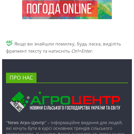
Якщо ви знайшли помилку, будь ласка, виділіть
фрагмент тексту та натисніть
Ctrl+Enter
.
ПРО НАС
“News Агро-Центр”
– інформаційне видання для людей,
які хочуть бути в курсі основних трендів сільського
господарства. У нашому фокусі знаходяться, перш за все,