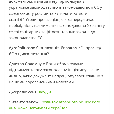
документом, мала за мету гармонізувати
українське законодавство із законодавством ЄС у
сфері захисту рослин та виконати вимоги
статті
64
Угоди про асоціацію, яка передбачає
необхідність наближення законодавства України у
сфері санітарних та фітосанітарних заходів до
законодавства ЄС.
AgroPolit.com: Яка позиція Єврокомісії і проєкту
ЄС з цього питання?
Дмитро Соломчук:
Вони обома руками
підтримують таку законодавчу ініціативу. Це не
дивно, адже документ напрацьовувався спільно з
нашими європейськими колегами.
Джерело:
сайт
Час-Дій.
Читайте також:
Розвиток аграрного ринку: кого і
чим може нагодувати Україна?