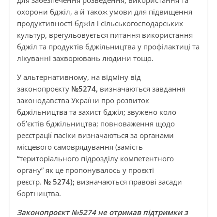
для забезпечення розведення, використання та
охорони бджіл, а й також умови для підвищення
продуктивності бджіл і сільськогосподарських
культур, врегульовується питання використання
бджіл та продуктів бджільництва у профілактиці та
лікуванні захворювань людини тощо.
У альтернативному, на відміну від
законопроєкту
№5274,
визначаються завдання
законодавства України про розвиток
бджільництва та захист бджіл; звужено коло
об’єктів бджільництва; повноваження щодо
реєстрації пасіки визначаються за органами
місцевого самоврядування (замість
“територіального підрозділу компетентного
органу” як це пропонувалось у проєкті
реєстр.
№
5274);
визначаються правові засади
бортництва.
Законопроєкт №5274 не отримав підтримки з