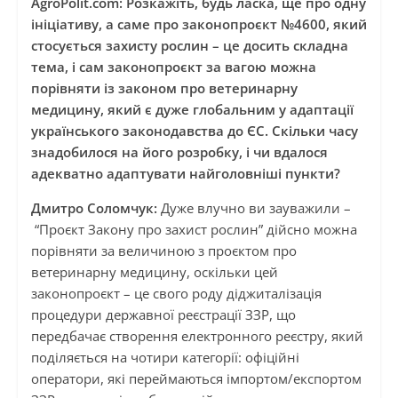
AgroPolit.com: Розкажіть, будь ласка, ще про одну
ініціативу, а саме про законопроєкт №4600, який
стосується захисту рослин – це досить складна
тема, і сам законопроєкт за вагою можна
порівняти із законом про ветеринарну
медицину, який є дуже глобальним у адаптації
українського законодавства до ЄС. Скільки часу
знадобилося на його розробку, і чи вдалося
адекватно адаптувати найголовніші пункти?
Дмитро Соломчук:
Дуже влучно ви зауважили –
“Проєкт Закону про захист рослин” дійсно можна
порівняти за величиною з проєктом про
ветеринарну медицину, оскільки цей
законопроєкт – це свого роду діджиталізація
процедури державної реєстрації ЗЗР, що
передбачає створення електронного реєстру, який
поділяється на чотири категорії: офіційні
оператори, які переймаються імпортом/експортом