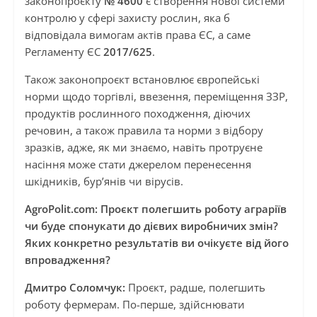
законопроєкту
№ 4600
є створення нової системи
контролю у сфері захисту рослин, яка б
відповідала вимогам актів права ЄС, а саме
Регламенту ЄС
2017/625
.
Також законопроєкт встановлює європейські
норми щодо торгівлі, ввезення, переміщення ЗЗР,
продуктів рослинного походження, діючих
речовин, а також правила та норми з відбору
зразків, адже, як ми знаємо, навіть протруєне
насіння може стати джерелом перенесення
шкідників, бур’янів чи вірусів.
AgroPolit.com: Проєкт полегшить роботу аграріїв
чи буде спонукати до дієвих виробничих змін?
Яких конкретно результатів ви очікуєте від його
впровадження?
Дмитро Соломчук:
Проєкт, радше, полегшить
роботу фермерам. По-перше, здійснювати