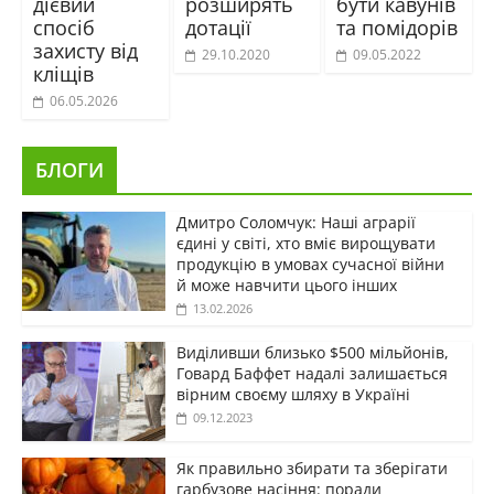
дієвий
розширять
бути кавунів
спосіб
дотації
та помідорів
захисту від
29.10.2020
09.05.2022
кліщів
06.05.2026
БЛОГИ
Дмитро Соломчук: Наші аграрії
єдині у світі, хто вміє вирощувати
продукцію в умовах сучасної війни
й може навчити цього інших
13.02.2026
Виділивши близько $500 мільйонів,
Говард Баффет надалі залишається
вірним своєму шляху в Україні
09.12.2023
Як правильно збирати та зберігати
гарбузове насіння: поради