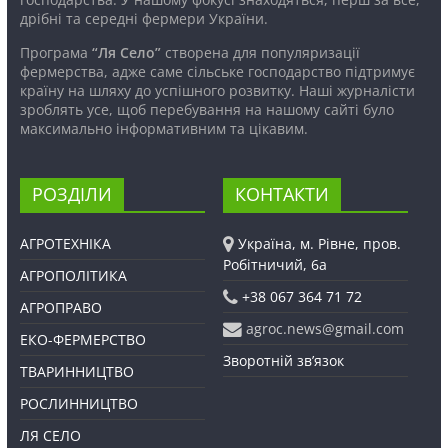
дрібні та середні фермери України.
Програма
“Ля Село”
створена для популяризації
фермерства, адже саме сільське господарство підтримує
країну на шляху до успішного розвитку. Наші журналісти
зроблять усе, щоб перебування на нашому сайті було
максимально інформативним та цікавим.
РОЗДІЛИ
КОНТАКТИ
АГРОТЕХНІКА
Україна, м. Рівне, пров.
Робітничий, 6а
АГРОПОЛІТИКА
+38 067 364 71 72
АГРОПРАВО
agroc.news@gmail.com
ЕКО-ФЕРМЕРСТВО
Зворотній зв’язок
ТВАРИННИЦТВО
РОСЛИННИЦТВО
ЛЯ СЕЛО