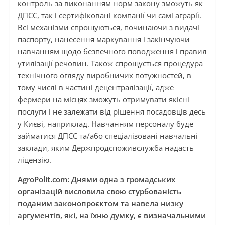
контроль за виконанням норм закону зможуть як
ДПСС, так і сертифіковані компанії чи самі аграрії.
Всі механізми спрощуються, починаючи з видачі
паспорту, нанесення маркування і закінчуючи
навчанням щодо безпечного поводження і правил
утилізації речовин. Також спрощується процедура
технічного огляду виробничих потужностей, в
тому числі в частині децентралізації, адже
фермери на місцях зможуть отримувати якісні
послуги і не залежати від рішення посадовців десь
у Києві, наприклад. Навчанням персоналу буде
займатися ДПСС та/або спеціалізовані навчальні
заклади, яким Держпродспоживслужба надасть
ліцензію.
AgroPolit.com: Днями одна з громадських
організацій висловила свою стурбованість
поданим законопроєктом та навела низку
аргументів, які, на їхню думку, є визначальними