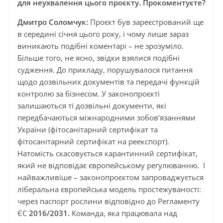
для неухвалення цього проєкту. Прокоментуєте?
Дмитро Соломчук:
Проєкт був зареєстрований ще
в середині січня цього року, і чому лише зараз
виникають подібні коментарі – не зрозуміло.
Більше того, не ясно, звідки взялися подібні
судження. До прикладу, порушувалося питання
щодо дозвільних документів та передачі функцій
контролю за бізнесом. У законопроєкті
залишаються ті дозвільні документи, які
передбачаються міжнародними зобов’язаннями
України (фітосанітарний сертифікат та
фітосанітарний сертифікат на реекспорт).
Натомість скасовується карантинний сертифікат,
який не відповідає європейському регулюванню. І
найважливіше – законопроєктом запроваджується
ліберальна європейська модель простежуваності:
через паспорт рослини відповідно до Регламенту
ЄС
2016/2031.
Команда, яка працювала над