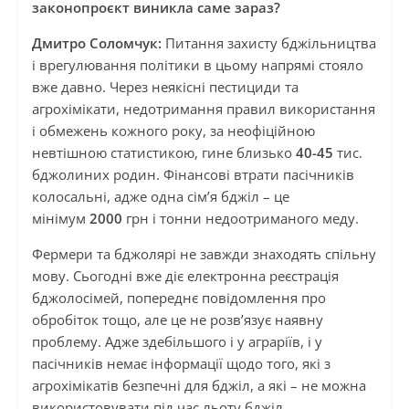
законопроєкт виникла саме зараз?
Дмитро Соломчук:
Питання захисту бджільництва
і врегулювання політики в цьому напрямі стояло
вже давно. Через неякісні пестициди та
агрохімікати, недотримання правил використання
і обмежень кожного року, за неофіційною
невтішною статистикою, гине близько
40-45
тис.
бджолиних родин. Фінансові втрати пасічників
колосальні, адже одна сім’я бджіл – це
мінімум
2000
грн і тонни недоотриманого меду.
Фермери та бджолярі не завжди знаходять спільну
мову. Сьогодні вже діє електронна реєстрація
бджолосімей, попереднє повідомлення про
обробіток тощо, але це не розв’язує наявну
проблему. Адже здебільшого і у аграріїв, і у
пасічників немає інформації щодо того, які з
агрохімікатів безпечні для бджіл, а які – не можна
використовувати під час льоту бджіл.