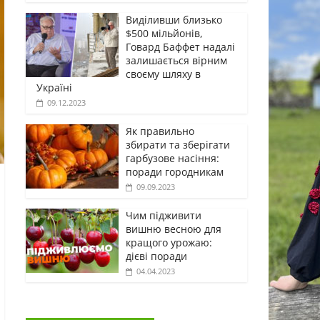
Виділивши близько
$500 мільйонів,
Говард Баффет надалі
залишається вірним
своєму шляху в
Україні
09.12.2023
Як правильно
збирати та зберігати
гарбузове насіння:
поради городникам
09.09.2023
Чим підживити
вишню весною для
кращого урожаю:
дієві поради
04.04.2023