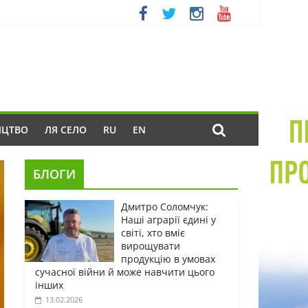
ИЦТВО
ЛЯ СЕЛО
RU
EN
БЛОГИ
Дмитро Соломчук:
Наші аграрії єдині у
світі, хто вміє
вирощувати
продукцію в умовах
сучасної війни й може навчити цього
інших
13.02.2026