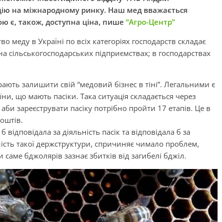
цію на міжнародному ринку. Наш мед вважається
ю є, також, доступна ціна, пише
“Агро-Центр”
о меду в Україні по всіх категоріях господарств складає
 на сільськогосподарських підприємствах; в господарствах
рають залишити свій “медовий бізнес в тіні”. Легальними є
аїни, що мають пасіки.
Така ситуація складається через
 аби зареєструвати пасіку потрібно пройти 17 етапів. Це в
коштів.
 б відповідала за діяльність пасік та відповідала б за
ність такої держструктури, спричиняє чимало проблем,
 саме бджолярів зазнає збитків від загибелі бджіл.