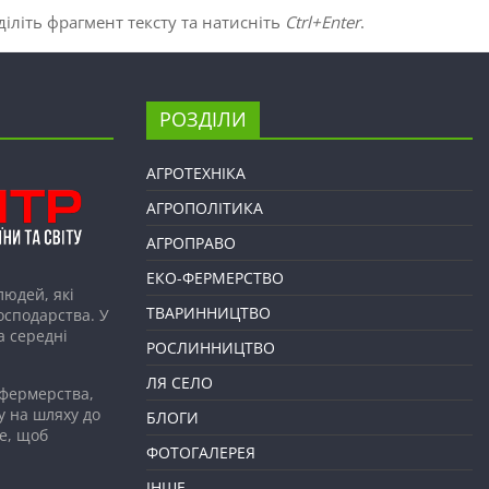
іліть фрагмент тексту та натисніть
Ctrl+Enter
.
РОЗДІЛИ
АГРОТЕХНІКА
АГРОПОЛІТИКА
АГРОПРАВО
ЕКО-ФЕРМЕРСТВО
людей, які
ТВАРИННИЦТВО
господарства. У
а середні
РОСЛИННИЦТВО
ЛЯ СЕЛО
 фермерства,
у на шляху до
БЛОГИ
е, щоб
ФОТОГАЛЕРЕЯ
ІНШЕ