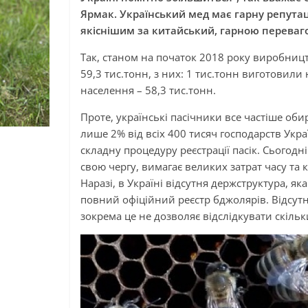
Ярмак. Український мед має гарну репута
якіснішим за китайський, гарною переваго
Так, станом на початок 2018 року виробництв
59,3 тис.тонн, з них: 1 тис.тонн виготовили
населення – 58,3 тис.тонн.
Проте, українські пасічники все частіше оби
лише 2% від всіх 400 тисяч господарств Укр
складну процедуру реєстрації пасік. Сьогодні
свою чергу, вимагає великих затрат часу та 
Наразі, в Україні відсутня держструктура, яка
повний офіційний реєстр бджолярів.
Відсут
зокрема це не дозволяє відслідкувати скільки