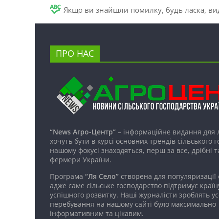
Якщо ви знайшли помилку, будь ласка, вид
ПРО НАС
“News Агро-Центр”
– інформаційне видання для 
хочуть бути в курсі основних трендів сільського 
нашому фокусі знаходяться, перш за все, дрібні т
фермери України.
Програма
“Ля Село”
створена для популяризації
адже саме сільське господарство підтримує країн
успішного розвитку. Наші журналісти зроблять ус
перебування на нашому сайті було максимально
інформативним та цікавим.