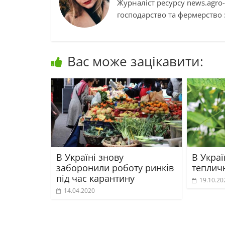
Журналіст ресурсу news.agro-
господарство та фермерство :
Вас може зацікавити:
В Україні знову
В Укра
заборонили роботу ринків
теплич
під час карантину
19.10.20
14.04.2020