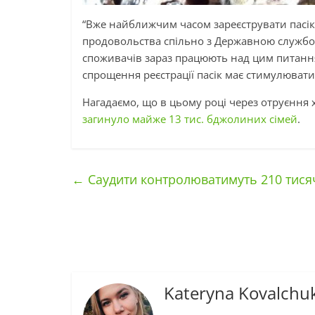
“Вже найближчим часом зареєструвати пасіку
продовольства спільно з Державною службою
споживачів зараз працюють над цим питання
спрощення реєстрації пасік має стимулювати 
Нагадаємо, що в цьому році через отруєння
загинуло майже 13 тис. бджолиних сімей
.
←
Саудити контролюватимуть 210 тисяч 
Kateryna Kovalchu