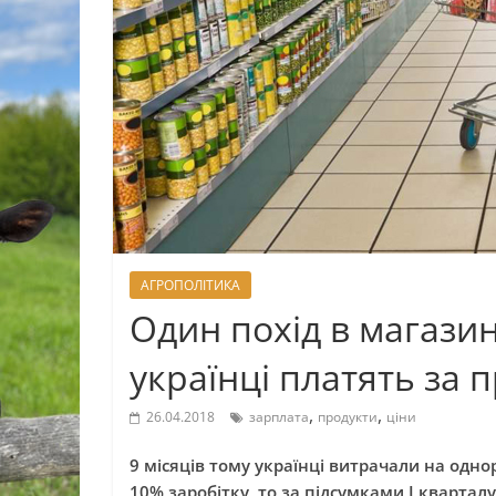
АГРОПОЛІТИКА
Один похід в магазин
українці платять за 
,
,
26.04.2018
зарплата
продукти
ціни
9 місяців тому українці витрачали на одно
10% заробітку, то за підсумками I кварта