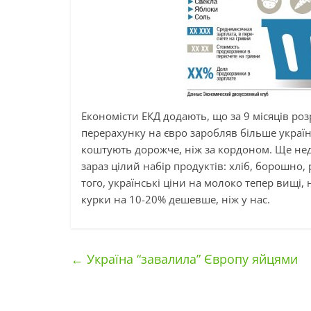
Економісти ЕКД додають, що за 9 місяців роз
перерахунку на євро заробляв більше українця
коштують дорожче, ніж за кордоном. Ще нед
зараз цілий набір продуктів: хліб, борошно,
того, українські ціни на молоко тепер вищі, н
курки на 10-20% дешевше, ніж у нас.
←
Україна “завалила” Європу яйцями