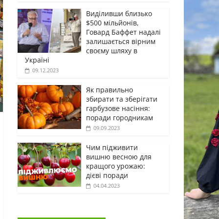
Виділивши близько
$500 мільйонів,
Говард Баффет надалі
залишається вірним
своєму шляху в
Україні
09.12.2023
Як правильно
збирати та зберігати
гарбузове насіння:
поради городникам
09.09.2023
Чим підживити
вишню весною для
кращого урожаю:
дієві поради
04.04.2023