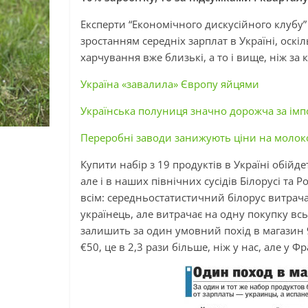
Експерти “Економічного дискусійного клубу
зростанням середніх зарплат в Україні, оск
харчування вже близькі, а то і вище, ніж за
Україна «завалила» Європу яйцями
Українська полуниця значно дорожча за імп
Переробні заводи занижують ціни на молоко
Купити набір з 19 продуктів в Україні обійде
але і в наших північних сусідів Білорусі та Р
всім: середньостатистичний білорус витрача
українець, але витрачає на одну покупку всьо
залишить за один умовний похід в магазин
€50, це в 2,3 рази більше, ніж у нас, але у Ф