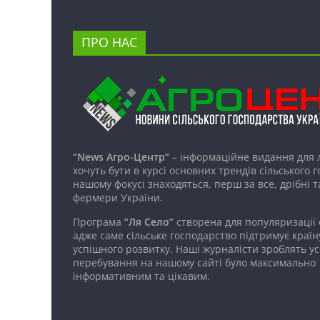
ПРО НАС
“News Агро-Центр”
– інформаційне видання для 
хочуть бути в курсі основних трендів сільського 
нашому фокусі знаходяться, перш за все, дрібні т
фермери України.
Програма
“Ля Село”
створена для популяризації
адже саме сільське господарство підтримує країн
успішного розвитку. Наші журналісти зроблять ус
перебування на нашому сайті було максимально
інформативним та цікавим.