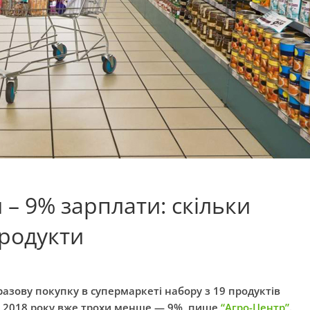
 – 9% зарплати: скільки
продукти
разову покупку в супермаркеті набору з 19 продуктів
лу 2018 року вже трохи менше — 9%, пише
“Агро-Центр”
.