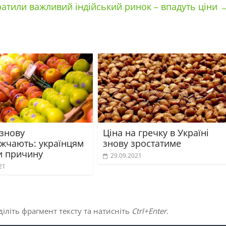
ратили важливий індійський ринок – впадуть ціни
 знову
Ціна на гречку в Україні
жчають: українцям
знову зростатиме
и причину
29.09.2021
21
іліть фрагмент тексту та натисніть
Ctrl+Enter
.