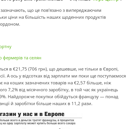
” зазначають, що це пов’язано з випереджаючим
ільки ціни на більшість наших щоденних продуктів
 кордоном.
ортну
 фермерів та селян
ться в €21,75 (706 грн), що дешевше, не тільки в Європі,
осії. А ось у відсотках від зарплати ми поки ще поступаємося
є на кошик зазначених товарів на €2,57 більше, ніж
го 7,2% від місячного заробітку, в той час як українець
 9%. Найдорожче покупки обійдуться французу — понад
ранції й заробітки більше наших в 11,2 рази.