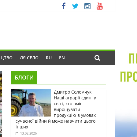
ИЦТВО
ЛЯ СЕЛО
RU
EN
БЛОГИ
Дмитро Соломчук:
Наші аграрії єдині у
світі, хто вміє
вирощувати
продукцію в умовах
сучасної війни й може навчити цього
інших
13.02.2026