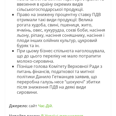
ввезення в країну окремих видів
сільськогосподарської продукції.
Право на знижену процентну ставку ПДВ
отримали такі види продукції: Велика
рогата худоба, свині, пшениця, жито,
ячмінь, овес, кукурудза, соєві боби, насіння
льону, ріпаку, насіння соняшнику, насіння і
плоди інших олійних культур, цукровий
буряк та ін.
При цьому бізнес-спільнота наголошувала,
що до цього переліку не мало потрапити
молоко-сировина.
Пізніше голова Комітету Верховної Ради з
питань фінансів, податкової та митної
політики Данило Гетманцев заявив, що
переробна галузь несе “шокуючі” збитки
після зниження ПДВ на деякі види
сировини.
Джерело:
сайт
Час-Дій.
Читайте також:
В Україні зменшилося