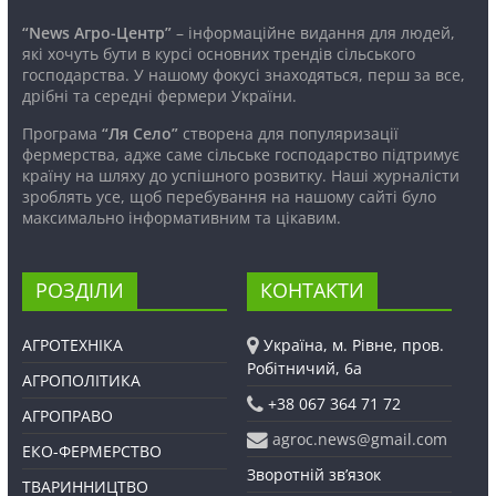
“News Агро-Центр”
– інформаційне видання для людей,
які хочуть бути в курсі основних трендів сільського
господарства. У нашому фокусі знаходяться, перш за все,
дрібні та середні фермери України.
Програма
“Ля Село”
створена для популяризації
фермерства, адже саме сільське господарство підтримує
країну на шляху до успішного розвитку. Наші журналісти
зроблять усе, щоб перебування на нашому сайті було
максимально інформативним та цікавим.
РОЗДІЛИ
КОНТАКТИ
АГРОТЕХНІКА
Україна, м. Рівне, пров.
Робітничий, 6а
АГРОПОЛІТИКА
+38 067 364 71 72
АГРОПРАВО
agroc.news@gmail.com
ЕКО-ФЕРМЕРСТВО
Зворотній зв’язок
ТВАРИННИЦТВО