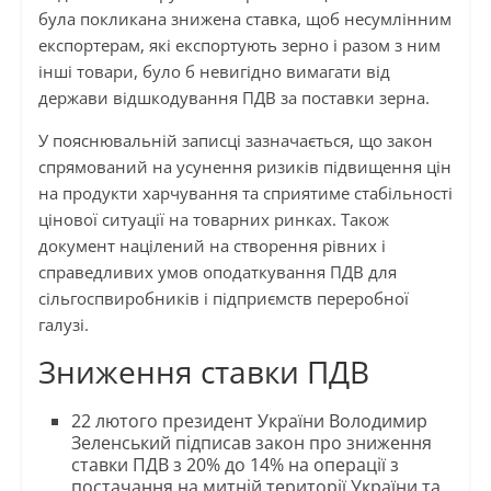
була покликана знижена ставка, щоб несумлінним
експортерам, які експортують зерно і разом з ним
інші товари, було б невигідно вимагати від
держави відшкодування ПДВ за поставки зерна.
У пояснювальній записці зазначається, що закон
спрямований на усунення ризиків підвищення цін
на продукти харчування та сприятиме стабільності
цінової ситуації на товарних ринках. Також
документ націлений на створення рівних і
справедливих умов оподаткування ПДВ для
сільгоспвиробників і підприємств переробної
галузі.
Зниження ставки ПДВ
22 лютого президент України Володимир
Зеленський підписав закон про зниження
ставки ПДВ з 20% до 14% на операції з
постачання на митній території України та