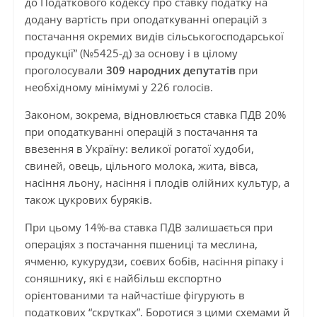
до Податкового кодексу про ставку податку на
додану вартість при оподаткуванні операцій з
постачання окремих видів сільськогосподарської
продукції” (№5425-д) за основу і в цілому
проголосували
309 народних депутатів
при
необхідному мінімумі у 226 голосів.
Законом, зокрема, відновлюється ставка ПДВ 20%
при оподаткуванні операцій з постачання та
ввезення в Україну: великої рогатої худоби,
свиней, овець, цільного молока, жита, вівса,
насіння льону, насіння і плодів олійних культур, а
також цукрових буряків.
При цьому 14%-ва ставка ПДВ залишається при
операціях з постачання пшениці та меслина,
ячменю, кукурудзи, соєвих бобів, насіння ріпаку і
соняшнику, які є найбільш експортно
орієнтованими та найчастіше фігурують в
податкових “скрутках”. Боротися з цими схемами й