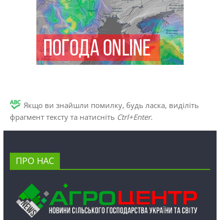
Якщо ви знайшли помилку, будь ласка, виділіть
фрагмент тексту та натисніть
Ctrl+Enter
.
ПРО НАС