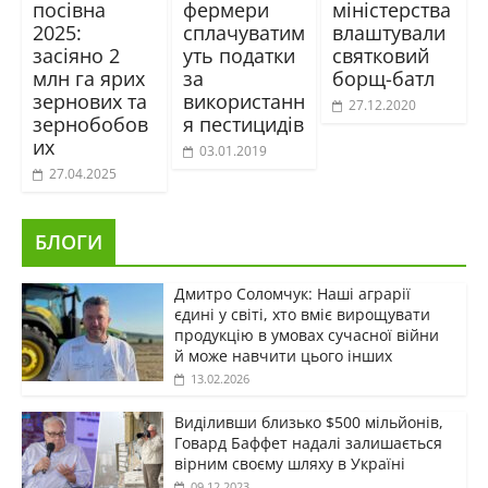
посівна
фермери
міністерства
2025:
сплачуватим
влаштували
засіяно 2
уть податки
святковий
млн га ярих
за
борщ-батл
зернових та
використанн
27.12.2020
зернобобов
я пестицидів
их
03.01.2019
27.04.2025
БЛОГИ
Дмитро Соломчук: Наші аграрії
єдині у світі, хто вміє вирощувати
продукцію в умовах сучасної війни
й може навчити цього інших
13.02.2026
Виділивши близько $500 мільйонів,
Говард Баффет надалі залишається
вірним своєму шляху в Україні
09.12.2023