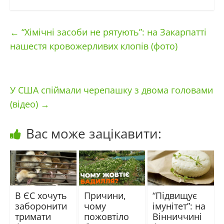
←
“Хімічні засоби не рятують”: на Закарпатті
нашестя кровожерливих клопів (фото)
У США спіймали черепашку з двома головами
(відео)
→
Вас може зацікавити:
В ЄС хочуть
Причини,
“Підвищує
заборонити
чому
імунітет”: на
тримати
пожовтіло
Вінниччині