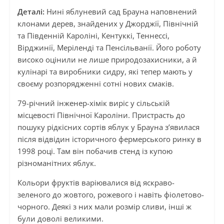
Деталі:
Нині яблуневий сад Брауна наповнений
клонами дерев, знайдених у Джорджії, Північній
та Південній Кароліні, Кентуккі, Теннессі,
Вірджинії, Меріленді та Пенсільванії. Його роботу
високо оцінили не лише природозахисники, а й
кулінарі та виробники сидру, які тепер мають у
своєму розпорядженні сотні нових смаків.
79-річний інженер-хімік виріс у сільській
місцевості Північної Кароліни. Пристрасть до
пошуку рідкісних сортів яблук у Брауна з’явилася
після відвідин історичного фермерського ринку в
1998 році. Там він побачив стенд із купою
різноманітних яблук.
Кольори фруктів варіювалися від яскраво-
зеленого до жовтого, рожевого і навіть фіолетово-
чорного. Деякі з них мали розмір сливи, інші ж
були доволі великими.