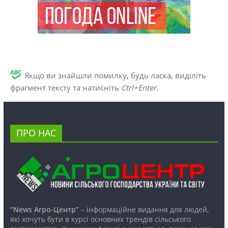
Якщо ви знайшли помилку, будь ласка, виділіть
фрагмент тексту та натисніть
Ctrl+Enter
.
ПРО НАС
“News Агро-Центр”
– інформаційне видання для людей,
які хочуть бути в курсі основних трендів сільського