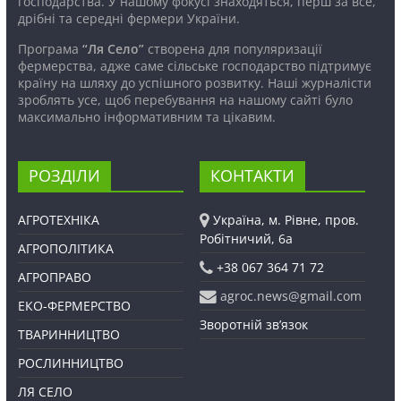
господарства. У нашому фокусі знаходяться, перш за все,
дрібні та середні фермери України.
Програма
“Ля Село”
створена для популяризації
фермерства, адже саме сільське господарство підтримує
країну на шляху до успішного розвитку. Наші журналісти
зроблять усе, щоб перебування на нашому сайті було
максимально інформативним та цікавим.
РОЗДІЛИ
КОНТАКТИ
АГРОТЕХНІКА
Україна, м. Рівне, пров.
Робітничий, 6а
АГРОПОЛІТИКА
+38 067 364 71 72
АГРОПРАВО
agroc.news@gmail.com
ЕКО-ФЕРМЕРСТВО
Зворотній зв’язок
ТВАРИННИЦТВО
РОСЛИННИЦТВО
ЛЯ СЕЛО