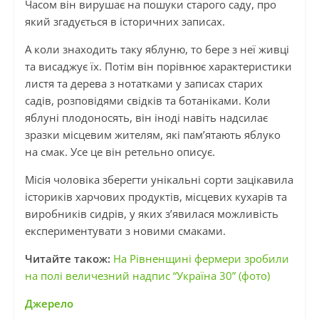
Часом він вирушає на пошуки старого саду, про
який згадується в історичних записах.
А коли знаходить таку яблуню, то бере з неї живці
та висаджує їх. Потім він порівнює характеристики
листя та дерева з нотатками у записах старих
садів, розповідями свідків та ботаніками. Коли
яблуні плодоносять, він іноді навіть надсилає
зразки місцевим жителям, які пам’ятають яблуко
на смак. Усе це він ретельно описує.
Місія чоловіка зберегти унікальні сорти зацікавила
істориків харчових продуктів, місцевих кухарів та
виробників сидрів, у яких з’явилася можливість
експериментувати з новими смаками.
Читайте також:
На Рівненщині фермери зробили
на полі величезний надпис “Україна 30” (фото)
Джерело