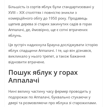
Більшість із сортів яблук були стандартизовані у
XVIIІ – XIX століттях і повністю зникли з
комерційного обігу до 1950 року. Продавець
щепив дерева зі старих закинутих садів в горах
Аппалачі, де, ймовірно, ще є сотні втрачених
яблунь.
Ця зустріч надихнула Брауна досліджувати історію
яблук спадщини Аппалачі. І те, що він дізнався,
викликало у нього трепет, а також бажання
відновити втрачене.
Пошук яблук у горах
Аппалачі
Нині велику частину часу фермер проводить у
подорожах по Аппалачі, буквально стукаючи у
двері та розмовляючи про яблука зі старожилами.