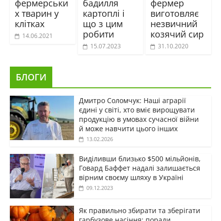
фермерськи
бадилля
фермер
х тварин у
картоплі і
виготовляє
клітках
що з цим
незвичний
робити
козячий сир
14.06.2021
15.07.2023
31.10.2020
БЛОГИ
Дмитро Соломчук: Наші аграрії
єдині у світі, хто вміє вирощувати
продукцію в умовах сучасної війни
й може навчити цього інших
13.02.2026
Виділивши близько $500 мільйонів,
Говард Баффет надалі залишається
вірним своєму шляху в Україні
09.12.2023
Як правильно збирати та зберігати
гарбузове насіння: поради