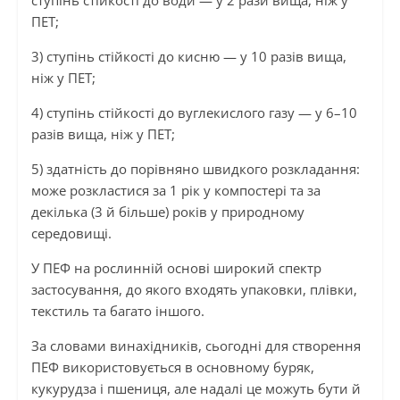
ступінь стійкості до води — у 2 рази вища, ніж у
ПЕТ;
3) ступінь стійкості до кисню — у 10 разів вища,
ніж у ПЕТ;
4) ступінь стійкості до вуглекислого газу — у 6–10
разів вища, ніж у ПЕТ;
5) здатність до порівняно швидкого розкладання:
може розкластися за 1 рік у компостері та за
декілька (3 й більше) років у природному
середовищі.
У ПЕФ на рослинній основі широкий спектр
застосування, до якого входять упаковки, плівки,
текстиль та багато іншого.
За словами винахідників, сьогодні для створення
ПЕФ використовується в основному буряк,
кукурудза і пшениця, але надалі це можуть бути й