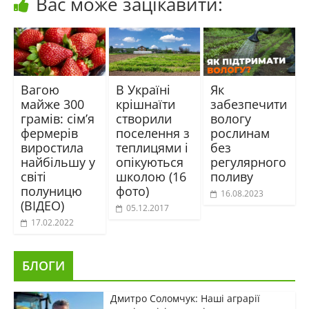
Вас може зацікавити:
Вагою
В Україні
Як
майже 300
крішнаїти
забезпечити
грамів: сім’я
створили
вологу
фермерів
поселення з
рослинам
виростила
теплицями і
без
найбільшу у
опікуються
регулярного
світі
школою (16
поливу
полуницю
фото)
16.08.2023
(ВІДЕО)
05.12.2017
17.02.2022
БЛОГИ
Дмитро Соломчук: Наші аграрії