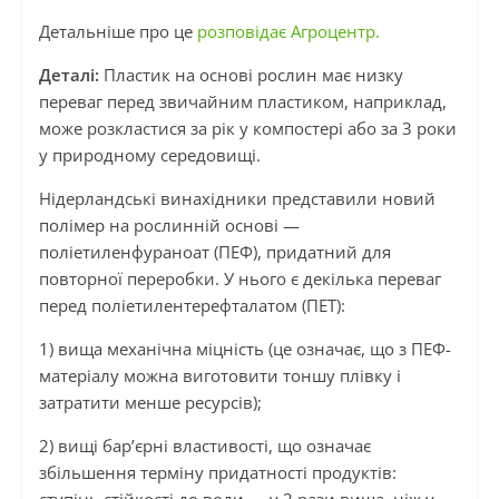
Детальніше про це
розповідає Агроцентр.
Деталі:
Пластик на основі рослин має низку
переваг перед звичайним пластиком, наприклад,
може розкластися за рік у компостері або за 3 роки
у природному середовищі.
Нідерландські винахідники представили новий
полімер на рослинній основі —
поліетиленфураноат (ПЕФ), придатний для
повторної переробки. У нього є декілька переваг
перед поліетилентерефталатом (ПЕТ):
1) вища механічна міцність (це означає, що з ПЕФ-
матеріалу можна виготовити тоншу плівку і
затратити менше ресурсів);
2) вищі бар’єрні властивості, що означає
збільшення терміну придатності продуктів: