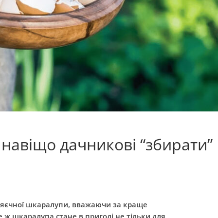
: навіщо дачникові “збирати”
м яєчної шкаралупи, вважаючи за краще
 ж шкаралупа стане в пригоді не тільки для