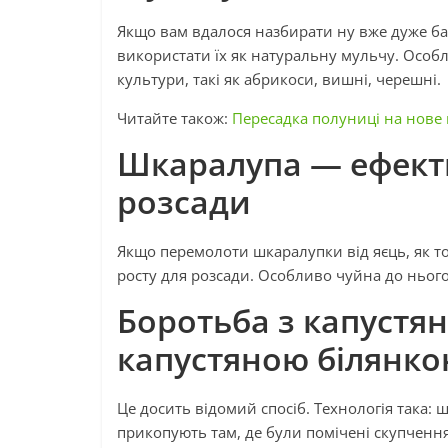
Якщо вам вдалося назбирати ну вже дуже бага
використати їх як натуральну мульчу. Осо
культури, такі як абрикоси, вишні, черешні.
Читайте також:
Пересадка полуниці на нове 
Шкаралупа — ефект
розсади
Якщо перемолоти шкаралупки від яєць, як т
росту для розсади. Особливо чуйна до нього 
Боротьба з капустя
капустяною білянк
Це досить відомий спосіб. Технологія така
прикопують там, де були помічені скупченн