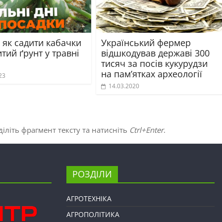
 як садити кабачки
Український фермер
итий ґрунт у травні
відшкодував державі 300
тисяч за посів кукурудзи
на пам’ятках археології
23
14.03.2020
іліть фрагмент тексту та натисніть
Ctrl+Enter
.
РОЗДІЛИ
АГРОТЕХНІКА
АГРОПОЛІТИКА