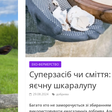
ЕКО-ФЕРМЕРСТВО
Суперзасіб чи сміття
яєчну шкаралупу
29.08.2024
добрива
Багато хто не заморочується зі збирання
використовувати «магазинні» добрива. Але