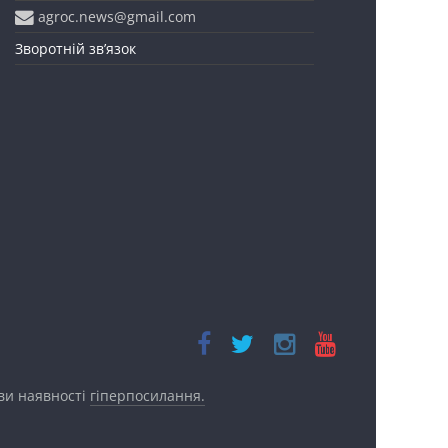
agroc.news@gmail.com
Зворотній зв’язок
ови наявності
гіперпосилання.