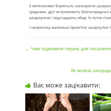
З метеликами борються, нанизуючи шкаралу
грядками, дріт встромляють безпосередньо в
шкарлупках і відкладають яйця. Їх потім сп
І наприкінці маленька примітка:
шкарлупки по
←
Чим підживити герань для посилення 
Як можна заощад
Вас може зацікавити: