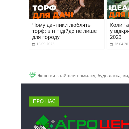
Чому дачники люблять
Коли та
торф: він підійде не лише
у відкр
для городу
2023
13.09.2023
26.04.20
Якщо ви знайшли помилку, будь ласка, вид
ПРО НАС