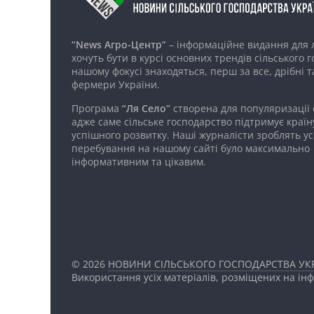
“News Агро-Центр”
– інформаційне видання для 
хочуть бути в курсі основних трендів сільського 
нашому фокусі знаходяться, перш за все, дрібні т
фермери України.
Програма
“Ля Село”
створена для популяризації
адже саме сільське господарство підтримує країн
успішного розвитку. Наші журналісти зроблять ус
перебування на нашому сайті було максимально
інформативним та цікавим.
© 2026
НОВИНИ СІЛЬСЬКОГО ГОСПОДАРСТВА УКР
Використання усіх матеріалів, розміщених на ін