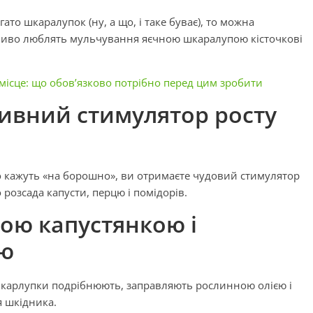
то шкаралупок (ну, а що, і таке буває), то можна
бливо люблять мульчування яєчною шкаралупою кісточкові
місце: що обов’язково потрібно перед цим зробити
ивний стимулятор росту
о кажуть «на борошно», ви отримаєте чудовий стимулятор
розсада капусти, перцю і помідорів.
ною капустянкою і
ою
: шкарлупки подрібнюють, заправляють рослинною олією і
я шкідника.