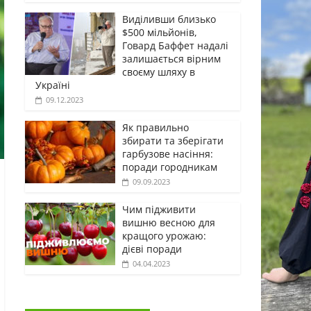
Виділивши близько
$500 мільйонів,
Говард Баффет надалі
залишається вірним
своєму шляху в
Україні
09.12.2023
Як правильно
збирати та зберігати
гарбузове насіння:
поради городникам
09.09.2023
Чим підживити
вишню весною для
кращого урожаю:
дієві поради
04.04.2023