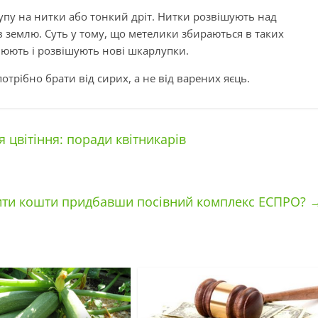
пу на нитки або тонкий дріт. Нитки розвішують над
 землю. Суть у тому, що метелики збираються в таких
алюють і розвішують нові шкарлупки.
трібно брати від сирих, а не від варених яєць.
цвітіння: поради квітникарів
ити кошти придбавши посівний комплекс ЕСПРО?