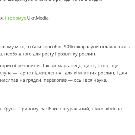
ня,
інформує
Ukr.Media.
шому місці з п’яти способів. 90% шкаралупи складається з
 необхідного для росту і розвитку рослин.
орисні речовини. Такі як марганець, цинк, фтор і ще
лупа — гарне підживлення і для кімнатних рослин, і для
насипав на грядки, перекопав — ось і вся наука.
ґрунт. Причому, засіб же натуральний, ніякої хімії на