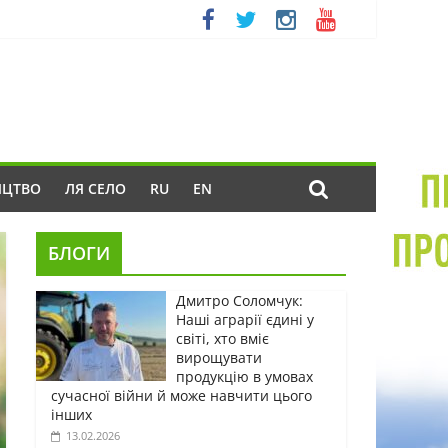
ИЦТВО
ЛЯ СЕЛО
RU
EN
БЛОГИ
Дмитро Соломчук:
Наші аграрії єдині у
світі, хто вміє
вирощувати
продукцію в умовах
сучасної війни й може навчити цього
інших
13.02.2026