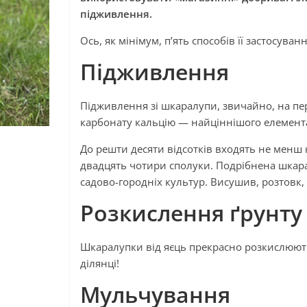
підживлення.
Ось, як мінімум, п’ять способів її застосуван
Підживлення
Підживлення зі шкаралупи, звичайно, на пер
карбонату кальцію — найціннішого елемента,
До решти десяти відсотків входять не менш к
двадцять чотири сполуки. Подрібнена шкара
садово-городніх культур. Висушив, розтовк, 
Розкислення ґрунту
Шкаралупки від яєць прекрасно розкислюють 
ділянці!
Мульчування