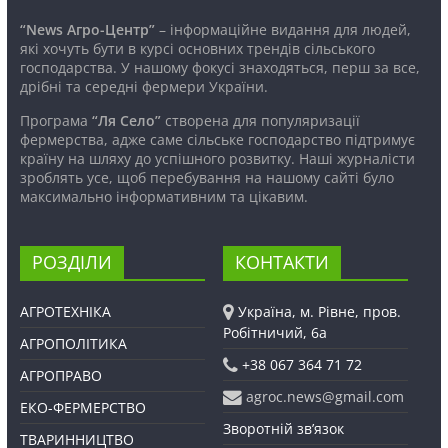
“News Агро-Центр”
– інформаційне видання для людей,
які хочуть бути в курсі основних трендів сільського
господарства. У нашому фокусі знаходяться, перш за все,
дрібні та середні фермери України.
Програма
“Ля Село”
створена для популяризації
фермерства, адже саме сільське господарство підтримує
країну на шляху до успішного розвитку. Наші журналісти
зроблять усе, щоб перебування на нашому сайті було
максимально інформативним та цікавим.
РОЗДІЛИ
КОНТАКТИ
АГРОТЕХНІКА
Україна, м. Рівне, пров.
Робітничий, 6а
АГРОПОЛІТИКА
+38 067 364 71 72
АГРОПРАВО
agroc.news@gmail.com
ЕКО-ФЕРМЕРСТВО
Зворотній зв’язок
ТВАРИННИЦТВО