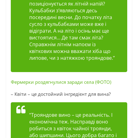
позиціонується як літній напій?
Кульбабки з’являються десь
посередині весни. До початку літа
сусло з кульбабками може вже і
відіграти. А на літо і осінь має ще
вистоятися… Де там смак літа?
Справжнім літнім напоєм із
квіткових можна вважати хіба що
липове, чи з натяжкою трояндове.”
Фермерки роздягнулися заради села (ФОТО)
– Квіти – це достойний інгредієнт для вина?
“Трояндове вино – це реальність. І
економічна теж. Насправді воно
робиться з квіток чайної троянди,
або шипшини. Цього добра багато і