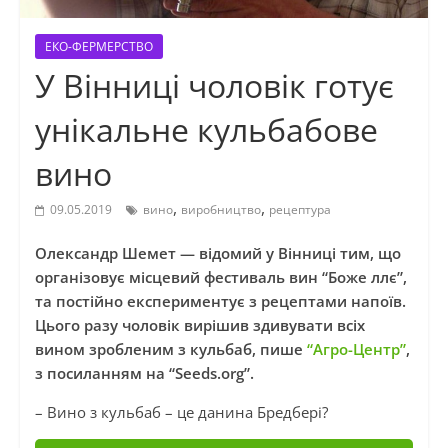
ЕКО-ФЕРМЕРСТВО
У Вінниці чоловік готує
унікальне кульбабове
вино
,
,
09.05.2019
вино
виробництво
рецептура
Олександр Шемет — відомий у Вінниці тим, що
організовує місцевий фестиваль вин “Боже ллє”,
та постійно експериментує з рецептами напоїв.
Цього разу чоловік вирішив здивувати всіх
вином зробленим з кульбаб, пише
“Агро-Центр”
,
з посиланням на “Seeds.org”.
– Вино з кульбаб – це данина Бредбері?