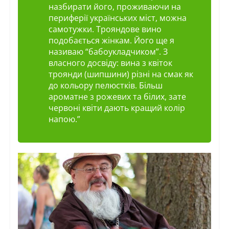
назбирати його, проживаючи на
периферії українських міст, можна
самотужки. Трояндове вино
подобається жінкам. Його ще я
називаю “бабоукладчиком”. З
власного досвіду: вина з квіток
троянди (шипшини) різні на смак як
до кольору пелюстків. Більш
ароматне з рожевих та білих, зате
червоні квіти дають кращий колір
напою.”