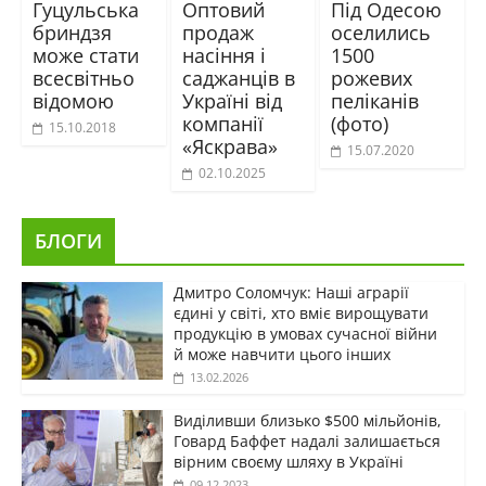
Гуцульська
Оптовий
Під Одесою
бриндзя
продаж
оселились
може стати
насіння і
1500
всесвітньо
саджанців в
рожевих
відомою
Україні від
пеліканів
компанії
(фото)
15.10.2018
«Яскрава»
15.07.2020
02.10.2025
БЛОГИ
Дмитро Соломчук: Наші аграрії
єдині у світі, хто вміє вирощувати
продукцію в умовах сучасної війни
й може навчити цього інших
13.02.2026
Виділивши близько $500 мільйонів,
Говард Баффет надалі залишається
вірним своєму шляху в Україні
09.12.2023