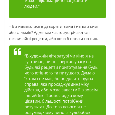
може інформаційно зацікавити
людей.”
– Ви намагалися відтворити вина і напої з книг
або фільмів? Адже там часто зустрічаються
незвичайні рецепти, або хоча б натяки на них.
“В художній літературі чи кіно я не
зустрічав, чи не звертав увагу на
будь які рецепти приготування будь
чого їстівного та питущого. Думаю
їх там і не має, бо це досить нудна
справа, яка просаджує динаміку
дійства, або може завести її в зовсім
інший бік. Процес рідко кому
цікавий, більшості потрібний
результат. До того всього я не
розумію, чому вино із кульбабок