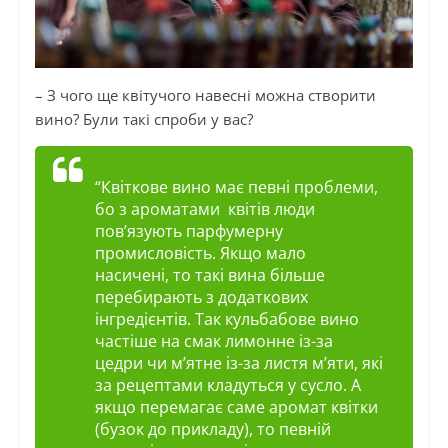
– З чого ще квітучого навесні можна створити
вино? Були такі спроби у вас?
“Квіткове вино має певні проблеми,
бо з ароматами квітів люди
пов’язують парфумерну
промисловість. Якщо мало
насичені, то такі вина більше
перебирають з додаткових
інгредієнтів. Так кульбабове вино
частіше на смак лимонне із-за
цедри чи м’ятне із-за листя м’яти, які
за рецептами кладуться у сусло. А
якщо перемагає саме аромат квітки
(бузок до прикладу), то певній