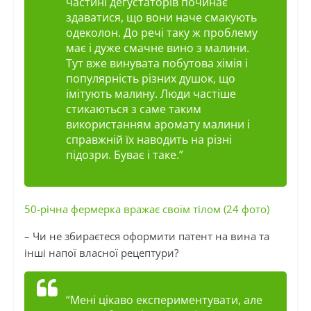
частині дегустаторів починає
здаватися, що вони наче смакують
одеколон. До речі таку ж проблему
має і дуже смачне вино з малини.
Тут вже винувата побутова хімія і
популярність різних душок, що
імітують малину. Люди частіше
стикаються з саме таким
використанням аромату малини і
справжній їх наводить на різні
підозри. Буває і таке.”
50-річна фермерка вражає своїм тілом (24 фото)
– Чи не збираєтеся оформити патент на вина та
інші напої власної рецептури?
“Мені цікаво експериментувати, але