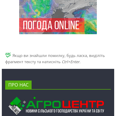
Якщо ви знайшли помилку, будь ласка, виділіть
фрагмент тексту та натисніть
Ctrl+Enter
.
ПРО НАС