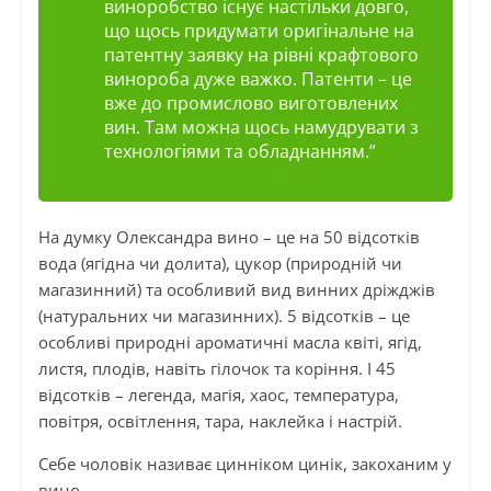
виноробство існує настільки довго,
що щось придумати оригінальне на
патентну заявку на рівні крафтового
винороба дуже важко. Патенти – це
вже до промислово виготовлених
вин. Там можна щось намудрувати з
технологіями та обладнанням.”
На думку Олександра вино – це на 50 відсотків
вода (ягідна чи долита), цукор (природній чи
магазинний) та особливий вид винних дріжджів
(натуральних чи магазинних). 5 відсотків – це
особливі природні ароматичні масла квіті, ягід,
листя, плодів, навіть гілочок та коріння. І 45
відсотків – легенда, магія, хаос, температура,
повітря, освітлення, тара, наклейка і настрій.
Себе чоловік називає цинніком цинік, закоханим у
вино.