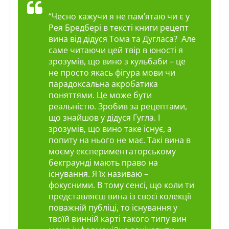
“Чесно кажучи я не пам’ятаю чи є у
Рея Бредбері в тексті книги рецепт
вина від дідуся Тома та Дугласа? Але
саме читаючи цей твір в юності я
зрозумів, що вино з кульбаби – це
не просто якась фігура мови чи
парадоксальна акробатика
поняттями. Це може бути
реальністю. Зробив за рецептами,
що знайшов у дідуся Гугла. І
зрозумів, що вино таке існує, а
попиту на нього не має. Такі вина в
моєму експериментаторському
бекграунді мають право на
існування. Я їх називаю –
фокусними. В тому сенсі, що коли ти
представляєш вина із своєї колекції
поважній публіці, то існування у
твоїй винній карті такого типу вин