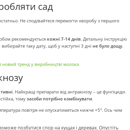
робляти сад
остатньо. Не сподівайтеся перемогти хворобу з першого
собом рекомендується
кожні 7-14 днів
. Детальну інструкцію
 вибирайте таку дату, щоб у наступні 3 дні
не було дощу
.
ті новий тренд у виробництві молока
кнозу
ктивні
. Найкращі препарати від антракнозу – це фунгіциди.
стійка, тому
засоби потрібно комбінувати
.
пература повітря не опускатиметься нижче +5°. Ось чим
поможе позбутися спор на кущах і деревах. Опустіть