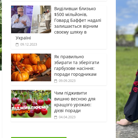
Виділивши близько
$500 мільйонів,
Говард Баффет надалі
залишається вірним
своєму шляху в
Україні
09.12.2023
Як правильно
збирати та зберігати
гарбузове насіння:
поради городникам
09.09.2023
Чим підживити
вишню весною для
кращого урожаю:
дієві поради
04.04.2023