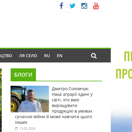
ИЦТВО
ЛЯ СЕЛО
RU
EN
БЛОГИ
Дмитро Соломчук:
Наші аграрії єдині у
світі, хто вміє
вирощувати
продукцію в умовах
сучасної війни й може навчити цього
інших
13.02.2026