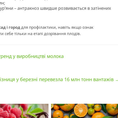
ин;
бур’яни – антракноз швидше розвивається в затінених
ад і город
для профілактики, навіть якщо ознак
 себе тільки на етапі дозрівання плодів.
тренд у виробництві молока
ізниця у березні перевезла 16 млн тонн вантажів