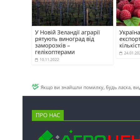
У Новій Зеландії аграрії
Україна
рятують виноград від
експор
заморозків –
кількіс
гелікоптерами
24.01.20
10.11.2022
Якщо ви знайшли помилку, будь ласка, вид
ПРО НАС