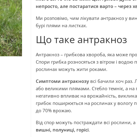
непросто, але постаратися варто – через
Ми розповімо, чим лікувати антракноз у вин
бурі плями на листках.
Що таке антракноз
Антракноз – грибкова хвороба, яка може проя
Спори грибка розносяться з вітром і водою п
рослинах можуть жити роками.
Симптоми антракнозу
всі бачили хоч раз.
або великими плямами. Стебло темніє, а на 
негативно впливає на врожайність, виклика
грибок поширюється на рослинах у вологу п
до 70% врожаю.
Від спор можуть постраждати всі рослини, а
вишні, полуниці, горісі
.