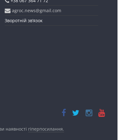
+38 067 364 71 72
agroc.news@gmail.com
Зворотній зв’язок
ови наявності
гіперпосилання.