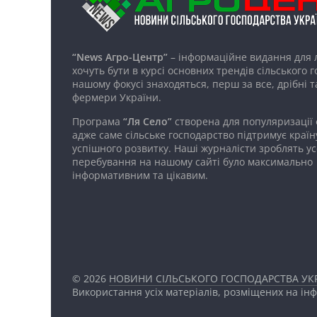
“News Агро-Центр”
– інформаційне видання для 
хочуть бути в курсі основних трендів сільського 
нашому фокусі знаходяться, перш за все, дрібні т
фермери України.
Програма
“Ля Село”
створена для популяризації
адже саме сільське господарство підтримує країн
успішного розвитку. Наші журналісти зроблять ус
перебування на нашому сайті було максимально
інформативним та цікавим.
© 2026
НОВИНИ СІЛЬСЬКОГО ГОСПОДАРСТВА УКР
Використання усіх матеріалів, розміщених на ін