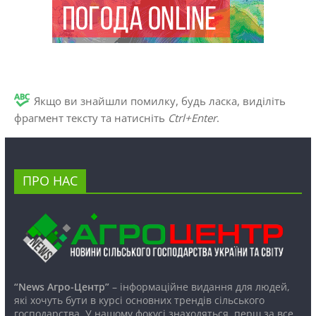
Якщо ви знайшли помилку, будь ласка, виділіть
фрагмент тексту та натисніть
Ctrl+Enter
.
ПРО НАС
“News Агро-Центр”
– інформаційне видання для людей,
які хочуть бути в курсі основних трендів сільського
господарства. У нашому фокусі знаходяться, перш за все,