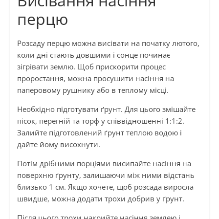
Висівання насіння
перцю
Розсаду перцю можна висівати на початку лютого,
коли дні стають довшими і сонце починає
зігрівати землю. Щоб прискорити процес
проростання, можна просушити насіння на
паперовому рушнику або в теплому місці.
Необхідно підготувати ґрунт. Для цього змішайте
пісок, перегній та торф у співвідношенні 1:1:2.
Залийте підготовлений ґрунт теплою водою і
дайте йому висохнути.
Потім дрібними порціями висипайте насіння на
поверхню ґрунту, залишаючи між ними відстань
близько 1 см. Якщо хочете, щоб розсада виросла
швидше, можна додати трохи добрив у ґрунт.
Після цього трохи накрийте насіння землею і