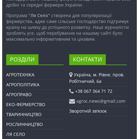
дрібні та середні фермери України.
Програма
“Ля Село”
створена для популяризації
фермерства, адже саме сільське господарство підтримує
країну на шляху до успішного розвитку. Наші журналісти
зроблять усе, щоб перебування на нашому сайті було
максимально інформативним та цікавим.
РОЗДІЛИ
КОНТАКТИ
АГРОТЕХНІКА
Україна, м. Рівне, пров.
Робітничий, 6а
АГРОПОЛІТИКА
+38 067 364 71 72
АГРОПРАВО
agroc.news@gmail.com
ЕКО-ФЕРМЕРСТВО
Зворотній зв’язок
ТВАРИННИЦТВО
РОСЛИННИЦТВО
ЛЯ СЕЛО