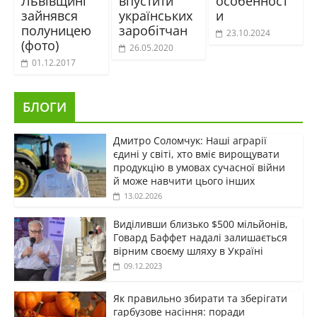
Львівщині
впустити
особенност
зайнявся
українських
и
полуницею
заробітчан
23.10.2024
(фото)
26.05.2020
01.12.2017
БЛОГИ
Дмитро Соломчук: Наші аграрії
єдині у світі, хто вміє вирощувати
продукцію в умовах сучасної війни
й може навчити цього інших
13.02.2026
Виділивши близько $500 мільйонів,
Говард Баффет надалі залишається
вірним своєму шляху в Україні
09.12.2023
Як правильно збирати та зберігати
гарбузове насіння: поради