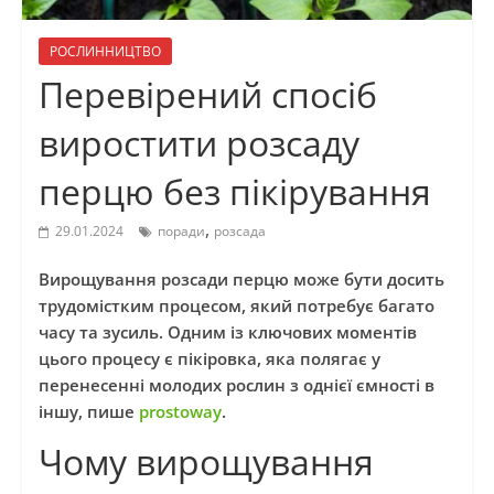
РОСЛИННИЦТВО
Перевірений спосіб
виростити розсаду
перцю без пікірування
,
29.01.2024
поради
розсада
Вирощування розсади перцю може бути досить
трудомістким процесом, який потребує багато
часу та зусиль. Одним із ключових моментів
цього процесу є пікіровка, яка полягає у
перенесенні молодих рослин з однієї ємності в
іншу, пише
prostoway
.
Чому вирощування