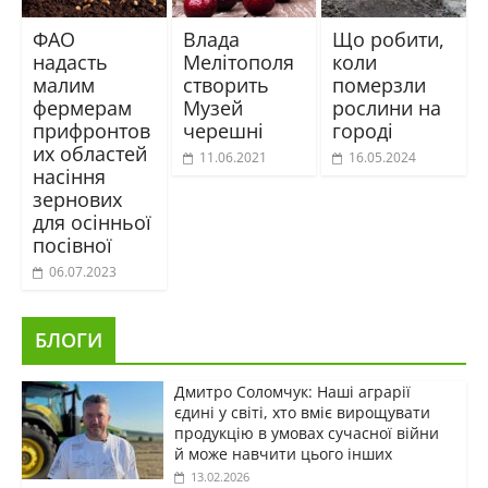
ФАО
Влада
Що робити,
надасть
Мелітополя
коли
малим
створить
померзли
фермерам
Музей
рослини на
прифронтов
черешні
городі
их областей
11.06.2021
16.05.2024
насіння
зернових
для осінньої
посівної
06.07.2023
БЛОГИ
Дмитро Соломчук: Наші аграрії
єдині у світі, хто вміє вирощувати
продукцію в умовах сучасної війни
й може навчити цього інших
13.02.2026