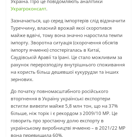
Україна. Про це повідомляють аналітики
Украгроконсалт
.
Зазначається, що серед імпортерів слід відзначити
Туреччину, власний врожай якої скоротився
майже вдвічі, тому вона значно наростила темпи
імпорту. Зворотна ситуація (скорочення обсягів
імпорту ячменю) спостерігалась в Китаї,
Саудівській Аравії та Ірані. Це стало можливим за
рахунок перерозподілу внутрішнього споживання
на користь більш дешевшої кукурудзи та інших
зернових.
До початку повномасштабного російського
вторгнення в Україну українські експортери
встигли вивезти майже 5,8 млн тон, що на 37%
більше, ніж торік і є рекордом з 2009/10 МР. Це
говорить про зростаючу долю експорту в
українському виробництві ячменю – в 2021/22 МР
вона перевищила 60%.