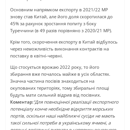
Основним напрямком експорту в 2021/22 МР
знову став Китай, але його доля скоротилася до
45% за рахунок зростання попиту з боку
Туреччини (в 49 разів порівняно з 2020/21 МР).
Крім того, скорочення експорту в Китай відбулось
через неможливість виконання контрактів на
поставку в квітні-червні.
Що стосується врожаю 2022 року, то його
збирання вже почалось майже в усіх областях.
Значна частина посівів знаходиться на
окупованих територіях, тому збиральні площі
будуть мати сильний відрив від посівних.
Коментар:
“Для повноцінної реалізації експортного
потенціалу конче необхідне відкриття морських
портів, оскільки наші найближчі сусіди не мають
такої сильної потреби в українському ячмені, а
поточні логістичні витрати в напрямку основного