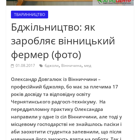
ТВАРИННИЦТВО
Бджільництво: як
заробляє вінницький
фермер (фото)
,
,
01.08.2017
бджоли
Вінничина
мед
Олександр Довгалюк із Вінниччини –
професійний бджоляр, бо має за плечима 17
років досвіду та відповідну освіту
Чернятинського радгосп-технікуму. На
переддипломну практику Олександра
направили у одне із сіл Вінниччини, але тоді у
місцевому господарстві не знайшлось пасіки і
аби заохотити студентка запевнили, що після
навчання його зможуть взяти на роботу. Так і