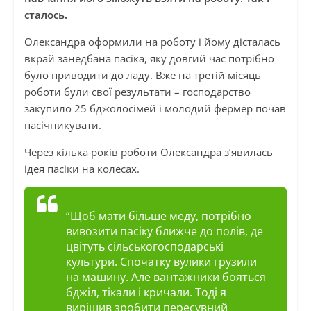
сталось.
Олександра оформили на роботу і йому дісталась
вкрай занедбана пасіка, яку довгий час потрібно
було приводити до ладу. Вже на третій місяць
роботи були свої результати – господарство
закупило 25 бджолосімей і молодий фермер почав
пасічникувати.
Через кілька років роботи Олександра з’явилась
ідея пасіки на колесах.
“Щоб мати більше меду, потрібно
вивозити пасіку ближче до полів, де
цвітуть сільськогосподарські
культури. Спочатку вулики грузили
на машину. Але вантажники бояться
бджіл, тікали і кричали. Тоді я
вирішив зробити пересувний