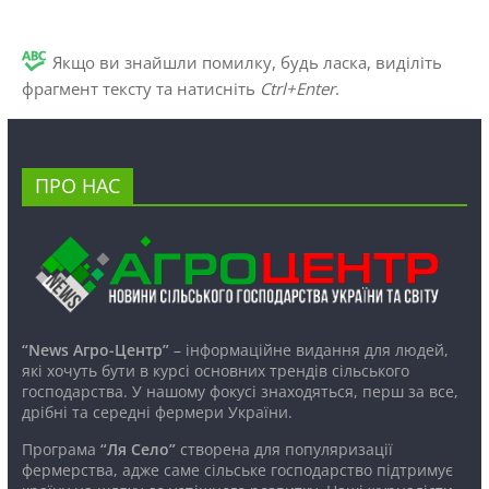
Якщо ви знайшли помилку, будь ласка, виділіть
фрагмент тексту та натисніть
Ctrl+Enter
.
ПРО НАС
“News Агро-Центр”
– інформаційне видання для людей,
які хочуть бути в курсі основних трендів сільського
господарства. У нашому фокусі знаходяться, перш за все,
дрібні та середні фермери України.
Програма
“Ля Село”
створена для популяризації
фермерства, адже саме сільське господарство підтримує