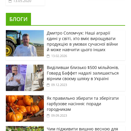
13.05.2020
БЛОГИ
Дмитро Соломчук: Наші аграрії
єдині у світі, хто вміє вирощувати
продукцію в умовах сучасної війни
й може навчити цього інших
13.02.2026
Виділивши близько $500 мільйонів,
Говард Баффет надалі залишається
вірним своєму шляху в Україні
09.12.2023
Як правильно збирати та зберігати
гарбузове насіння: поради
городникам
09.09.2023
Чим підживити вишню весною для