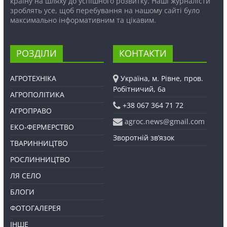
країну на шляху до успішного розвитку. Наші журналісти
зроблять усе, щоб перебування на нашому сайті було
максимально інформативним та цікавим.
РОЗДІЛИ
КОНТАКТИ
АГРОТЕХНІКА
Україна, м. Рівне, пров.
Робітничий, 6а
АГРОПОЛІТИКА
+38 067 364 71 72
АГРОПРАВО
agroc.news@gmail.com
ЕКО-ФЕРМЕРСТВО
Зворотній зв’язок
ТВАРИННИЦТВО
РОСЛИННИЦТВО
ЛЯ СЕЛО
БЛОГИ
ФОТОГАЛЕРЕЯ
ІНШЕ