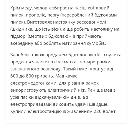
Крім меду, чоловік збирає на пасіці квітковий
пилок, прополіс, пергу (перероблений бджолами
пилок). Виготовляє настоянку воскової молі
(шкідника, що їсть віск), а ще робить настоянку на
підморі (мертвих бджолах) – її приймають
всередину або роблять натирання суглобів.
Заробляє також продажем бджолопакетів: з вулика
продається частина сім’ї матка і чотири рамки
запечатаного розплоду. Такий пакет коштує від
600 до 800 гривень. Мед качає
електромедогонками, для різання рамок
використовують електричний ніж. Раніше мед з
усієї пасіки відкачували сім днів, а з
електроприладами виходить удвічі швидше.
Купили електростанцію із живленням 220 вольт.