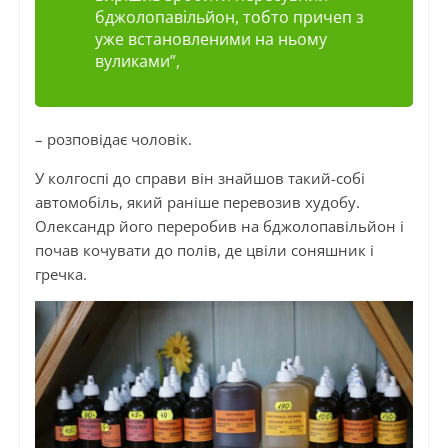
бджолопавільйон, тобто причеп з
уже встановленими на ньому
вуликами”,
– розповідає чоловік.
У колгоспі до справи він знайшов такий-собі
автомобіль, який раніше перевозив худобу.
Олександр його переробив на бджолопавільйон і
почав кочувати до полів, де цвіли соняшник і
гречка.