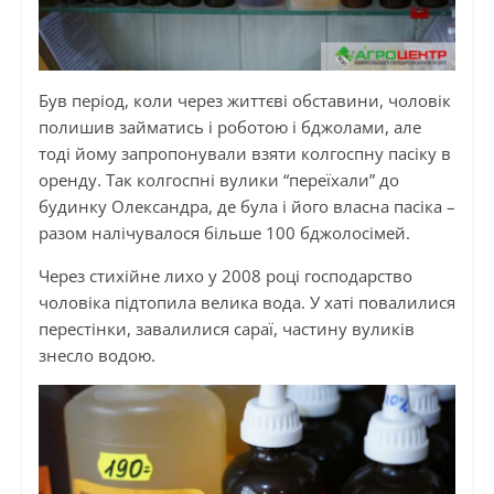
Був період, коли через життєві обставини, чоловік
полишив займатись і роботою і бджолами, але
тоді йому запропонували взяти колгоспну пасіку в
оренду. Так колгоспні вулики “переїхали” до
будинку Олександра, де була і його власна пасіка –
разом налічувалося більше 100 бджолосімей.
Через стихійне лихо у 2008 році господарство
чоловіка підтопила велика вода. У хаті повалилися
перестінки, завалилися сараї, частину вуликів
знесло водою.