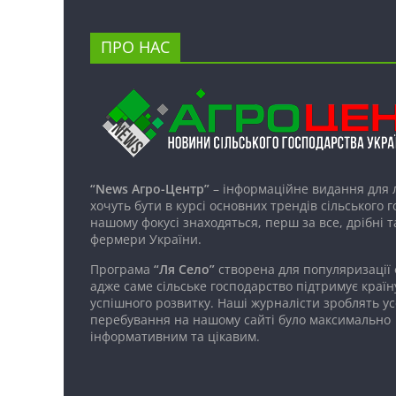
ПРО НАС
“News Агро-Центр”
– інформаційне видання для 
хочуть бути в курсі основних трендів сільського 
нашому фокусі знаходяться, перш за все, дрібні т
фермери України.
Програма
“Ля Село”
створена для популяризації
адже саме сільське господарство підтримує країн
успішного розвитку. Наші журналісти зроблять ус
перебування на нашому сайті було максимально
інформативним та цікавим.