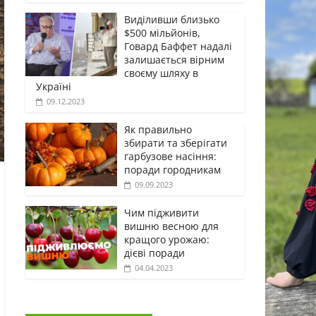
Виділивши близько
$500 мільйонів,
Говард Баффет надалі
залишається вірним
своєму шляху в
Україні
09.12.2023
Як правильно
збирати та зберігати
гарбузове насіння:
поради городникам
09.09.2023
Чим підживити
вишню весною для
кращого урожаю:
дієві поради
04.04.2023