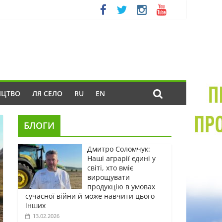
ИЦТВО
ЛЯ СЕЛО
RU
EN
БЛОГИ
Дмитро Соломчук:
Наші аграрії єдині у
світі, хто вміє
вирощувати
продукцію в умовах
сучасної війни й може навчити цього
інших
13.02.2026