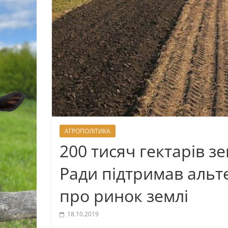
АГРОПОЛІТИКА
200 тисяч гектарів зе
Ради підтримав аль
про ринок землі
18.10.2019