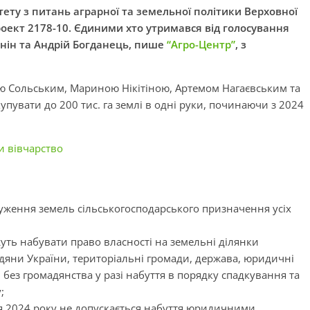
тету з питань аграрної та земельної політики Верховної
оект 2178-10. Єдиними хто утримався від голосування
унін та Андрій Богданець, пише
“Агро-Центр”
, з
ою
Сольським
, Мариною
Нікітіною
, Артемом
Нагаєвським
та
увати до 200 тис. га землі в одні руки, починаючи з 2024
и вівчарство
дчуження земель сільськогосподарського призначення усіх
ожуть набувати право власності на земельні ділянки
дяни України, територіальні громади, держава, юридичні
 без громадянства у разі набуття в порядку спадкування та
;
ня 2024 року не допускається набуття юридичними