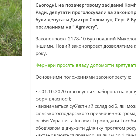
Сьогодні, на позачерговому засіданні Комі
Ради, депутати проголосували за законопр
були депутати Дмитро Соломчук, Сергій Б
посиланням на ” Аgravery”.
Законопроект
2178-10 був поданий Микол
іншими. Новий законопроект дозволятиме куп
року.
Фермери просять владу допомогти врятуват
Основними положеннями
законопректу
є:
⦁ з 01.10.2020 скасовується заборона на ві
форм власності;
⦁ визначається суб’єктний склад осіб, які м
сільськогосподарського призначення: грома
особи України та іноземні громадяни і особи
обов’язком відчужити ділянку протягом року
⦁ встановлюється правило, за яким до 1 січ