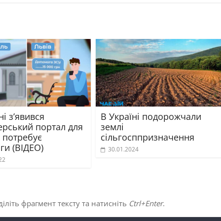
ні з’явився
В Україні подорожчали
ерський портал для
землі
о потребує
сільгосппризначення
ги (ВІДЕО)
30.01.2024
22
іліть фрагмент тексту та натисніть
Ctrl+Enter
.