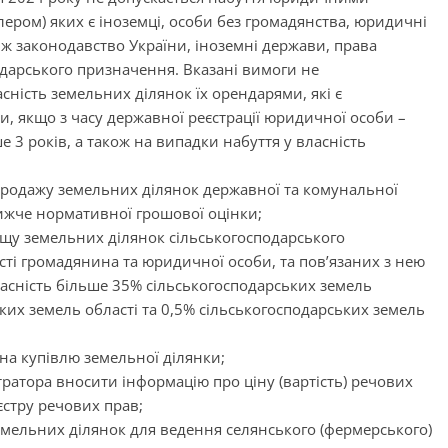
ером) яких є іноземці, особи без громадянства, юридичні
іж законодавство України, іноземні держави, права
одарського призначення. Вказані вимоги не
ність земельних ділянок їх орендарями, які є
, якщо з часу державної реєстрації юридичної особи
–
3 років, а також на випадки набуття у власність
 продажу земельних ділянок державної та комунальної
нижче нормативної грошової оцінки;
щу земельних ділянок сільськогосподарського
ті громадянина та юридичної особи, та пов’язаних з нею
ласність більше 35% сільськогосподарських земель
ких земель області та 0,5% сільськогосподарських земель
на купівлю земельної ділянки;
тратора вносити інформацію про ціну (вартість) речових
єстру речових прав;
емельних ділянок для ведення селянського (фермерського)