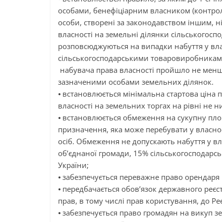
особами, бенефіціарним власником (контрол
особи, створені за законодавством іншим, н
власності на земельні ділянки сільськогосп
розповсюджуються на випадки набуття у влас
сільськогосподарськими товаровиробниками
набувача права власності пройшло не менше 
зазначеними особами земельних ділянок.
⦁ встановлюється мінімальна стартова ціна
власності на земельних торгах на рівні не 
⦁ встановлюється обмеження на сукупну пло
призначення, яка може перебувати у власнос
осіб. Обмеження не допускають набуття у в
об’єднаної громади, 15% сільськогосподарсь
України;
⦁ забезпечується переважне право орендаря 
⦁ передбачається обов’язок державного реєс
прав, в тому числі прав користування, до Ре
⦁ забезпечується право громадян на викуп з