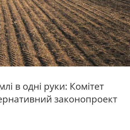
млі в одні руки: Комітет
тернативний законопроект