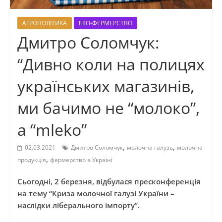
АГРОПОЛІТИКА
ЕКО-ФЕРМЕРСТВО
Дмитро Соломчук:
“Дивно коли на полицях
українських магазинів,
ми бачимо не “молоко”,
а “mleko”
,
,
02.03.2021
Дмитро Соломчук
молочна галузь
молочна
,
продукція
фермерство в Україні
Сьогодні, 2 березня, відбулася пресконференція
на тему “Криза молочної галузі України –
наслідки ліберального імпорту”.