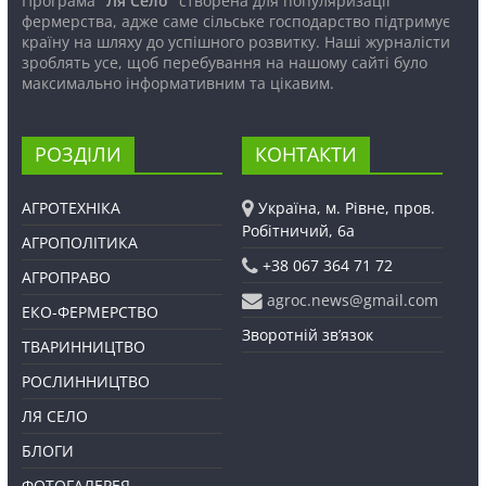
Програма
“Ля Село”
створена для популяризації
фермерства, адже саме сільське господарство підтримує
країну на шляху до успішного розвитку. Наші журналісти
зроблять усе, щоб перебування на нашому сайті було
максимально інформативним та цікавим.
РОЗДІЛИ
КОНТАКТИ
АГРОТЕХНІКА
Україна, м. Рівне, пров.
Робітничий, 6а
АГРОПОЛІТИКА
+38 067 364 71 72
АГРОПРАВО
agroc.news@gmail.com
ЕКО-ФЕРМЕРСТВО
Зворотній зв’язок
ТВАРИННИЦТВО
РОСЛИННИЦТВО
ЛЯ СЕЛО
БЛОГИ
ФОТОГАЛЕРЕЯ