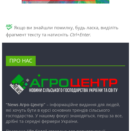
Якщо ви знайшли помилку, будь ласка, виділіть
фрагмент тексту та натисніть
Ctrl+Enter
.
ПРО НАС
“News Агро-Центр”
– інформаційне видання для людей,
які хочуть бути в курсі основних трендів сільського
господарства. У нашому фокусі знаходяться, перш за все,
дрібні та середні фермери України.