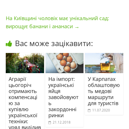
На Київщині чоловік має унікальний сад:
вирощує банани і ананаси
→
Вас може зацікавити:
Аграрії
На імпорт:
У Карпатах
цьогоріч
українські
облаштовую
отримають
яйця
ть медові
компенсаці
завойовуют
маршрути
ю за
ь
для туристів
купівлю
закордонні
11.07.2020
української
ринки
техніки:
21.12.2018
уряд виділив