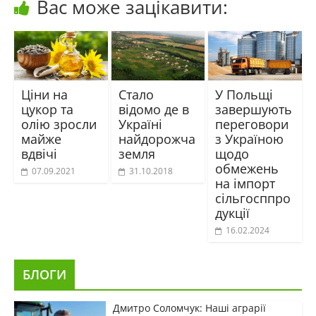
Вас може зацікавити:
Ціни на
Стало
У Польщі
цукор та
відомо де в
завершують
олію зросли
Україні
переговори
майже
найдорожча
з Україною
вдвічі
земля
щодо
обмежень
07.09.2021
31.10.2018
на імпорт
сільгосппро
дукції
16.02.2024
БЛОГИ
Дмитро Соломчук: Наші аграрії