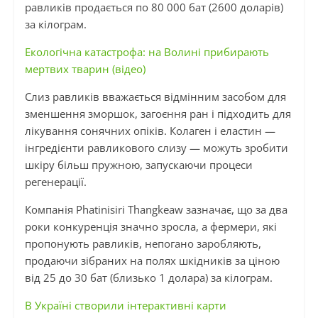
равликів продається по 80 000 бат (2600 доларів)
за кілограм.
Екологічна катастрофа: на Волині прибирають
мертвих тварин (відео)
Слиз равликів вважається відмінним засобом для
зменшення зморшок, загоєння ран і підходить для
лікування сонячних опіків. Колаген і еластин —
інгредієнти равликового слизу — можуть зробити
шкіру більш пружною, запускаючи процеси
регенерації.
Компанія Phatinisiri Thangkeaw зазначає, що за два
роки конкуренція значно зросла, а фермери, які
пропонують равликів, непогано заробляють,
продаючи зібраних на полях шкідників за ціною
від 25 до 30 бат (близько 1 долара) за кілограм.
В Україні створили інтерактивні карти