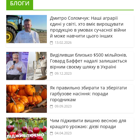
БЛОГИ
Дмитро Соломчук: Наші аграрії
єдині у світі, хто вміє вирощувати
продукцію в умовах сучасної війни
й може навчити цього інших
13.02.2026
Виділивши близько $500 мільйонів,
Говард Баффет надалі залишається
вірним своєму шляху в Україні
09.12.2023
Як правильно збирати та зберігати
гарбузове насіння: поради
городникам
09.09.2023
Чим підживити вишню весною для
кращого урожаю: дієві поради
04.04.2023