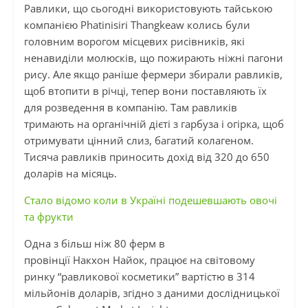
Равлики, що сьогодні використовують тайською
компанією Phatinisiri Thangkeaw колись були
головним ворогом місцевих рисівників, які
ненавиділи молюсків, що пожирають ніжні пагони
рису. Але якщо раніше фермери збирали равликів,
щоб втопити в річці, тепер вони поставляють їх
для розведення в компанію. Там равликів
тримають на органічній дієті з гарбуза
і
огірка, щоб
отримувати цінний слиз, багатий колагеном.
Тисяча равликів приносить дохід від 320 до 650
доларів на місяць.
Стало відомо коли в Україні подешевшають овочі
та фрукти
Одна з більш ніж 80 ферм в
провінції
Накхон
Найок
, працює на світовому
ринку “равликової косметики” вартістю в 314
мільйонів доларів, згідно з даними дослідницької