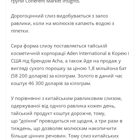
групи Coherent Market Insights.
Дорогоцінний слиз видобувається з залоз
равлики, коли на молюсків капають водою з
піпетки.
Сира форма слизу поставляється тайській
косметичній корпорації Aden International в Корею і
США під брендом Acha, а також йде на продаж у
вигляді сухого порошку за ціною 1,8 мільйона бат
(58 200 доларів) за кілограм. Золото в даний час
коштує 46 300 доларів за кілограм.
У порівнянні з китайським равликовим слизом,
одержуваної від одного равлика кожен день,
тайський продукт коштує дорожче, тому,
що “доїння” проводиться не щодня, а три рази в
тиждень, що дозволяє молюскам накопичити
більше цінних речовин. Тому слиз китайських