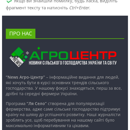
Якщо ви знайшли помилку, будь ласка, виділіть
фрагмент тексту та натисніть
Ctrl+Enter
.
ПРО НАС
“News Агро-Центр”
– інформаційне видання для людей,
які хочуть бути в курсі основних трендів сільського
господарства. У нашому фокусі знаходяться, перш за все,
дрібні та середні фермери України.
Програма
“Ля Село”
створена для популяризації
фермерства, адже саме сільське господарство підтримує
країну на шляху до успішного розвитку. Наші журналісти
зроблять усе, щоб перебування на нашому сайті було
максимально інформативним та цікавим.