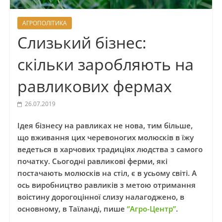
АГРОПОЛІТИКА
Слизький бізнес:
скільки заробляють на
равликових фермах
26.07.2019
Ідея бізнесу на равликах не нова, тим більше,
що вживання цих черевоногих молюсків в їжу
ведеться в харчових традиціях людства з самого
початку. Сьогодні равликові ферми, які
постачають молюсків на стіл, є в усьому світі. А
ось виробництво равликів з метою отримання
воістину дорогоцінної слизу налагоджено, в
основному, в Таїланді, пише
“Агро-Центр”
.