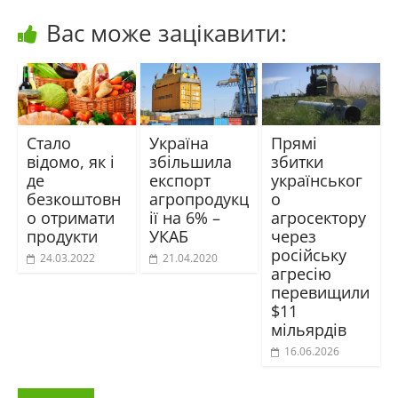
Вас може зацікавити:
Стало
Україна
Прямі
відомо, як і
збільшила
збитки
де
експорт
українськог
безкоштовн
агропродукц
о
о отримати
ії на 6% –
агросектору
продукти
УКАБ
через
російську
24.03.2022
21.04.2020
агресію
перевищили
$11
мільярдів
16.06.2026