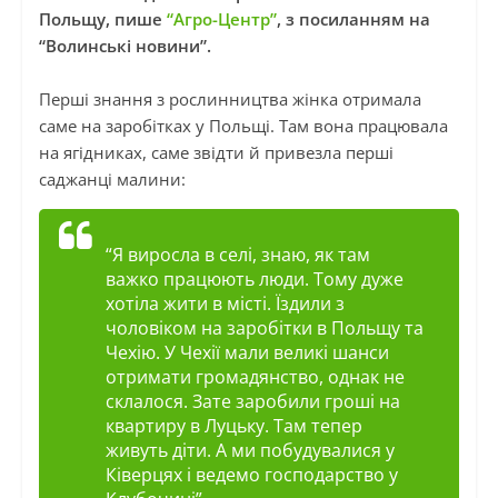
Польщу, пише
“Агро-Центр”
, з посиланням на
“Волинські новини”.
Перші знання з рослинництва жінка отримала
саме на заробітках у Польщі. Там вона працювала
на ягідниках, саме звідти й привезла перші
саджанці малини:
“Я виросла в селі, знаю, як там
важко працюють люди. Тому дуже
хотіла жити в місті. Їздили з
чоловіком на заробітки в Польщу та
Чехію. У Чехії мали великі шанси
отримати громадянство, однак не
склалося. Зате заробили гроші на
квартиру в Луцьку. Там тепер
живуть діти. А ми побудувалися у
Ківерцях і ведемо господарство у