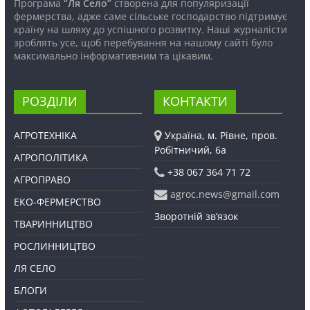
Програма
“Ля Село”
створена для популяризації
фермерства, адже саме сільське господарство підтримує
країну на шляху до успішного розвитку. Наші журналісти
зроблять усе, щоб перебування на нашому сайті було
максимально інформативним та цікавим.
РОЗДІЛИ
КОНТАКТИ
АГРОТЕХНІКА
Україна, м. Рівне, пров.
Робітничий, 6а
АГРОПОЛІТИКА
+38 067 364 71 72
АГРОПРАВО
agroc.news@gmail.com
ЕКО-ФЕРМЕРСТВО
Зворотній зв’язок
ТВАРИННИЦТВО
РОСЛИННИЦТВО
ЛЯ СЕЛО
БЛОГИ