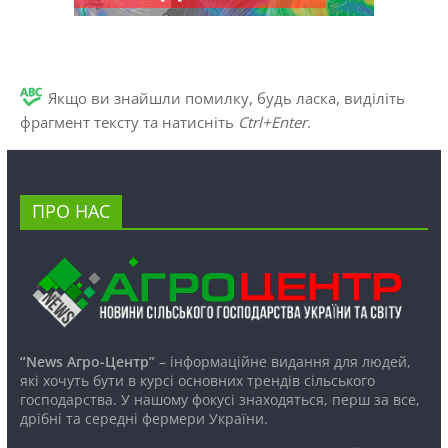
Якщо ви знайшли помилку, будь ласка, виділіть
фрагмент тексту та натисніть
Ctrl+Enter
.
ПРО НАС
“News Агро-Центр”
– інформаційне видання для людей,
які хочуть бути в курсі основних трендів сільського
господарства. У нашому фокусі знаходяться, перш за все,
дрібні та середні фермери України.