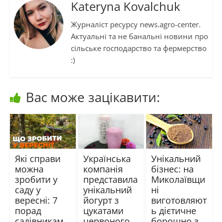
Kateryna Kovalchuk
Журналіст ресурсу news.agro-center.
Актуальні та не банальні новини про
сільське господарство та фермерство
:)
Вас може зацікавити:
Які справи
Українська
Унікальний
можна
компанія
бізнес: на
зробити у
представила
Миколаївщи
саду у
унікальний
ні
вересні: 7
йогурт з
виготовляют
порад
цукатами
ь дієтичне
садівникам
червоного
борошно з