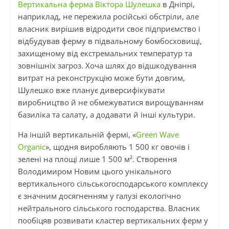
Вертикальна ферма Віктора Шулешка
в Дніпрі,
наприклад, не пережила російські обстріли, але
власник вирішив відродити своє підприємство і
відбудував ферму в підвальному бомбосховищі,
захищеному від екстремальних температур та
зовнішніх загроз. Хоча шлях до відшкодування
витрат на реконструкцію може бути довгим,
Шулешко вже планує диверсифікувати
виробництво й не обмежуватися вирощуванням
базиліка та салату, а додавати й інші культури.
На іншій вертикальній фермі, «
Green Wave
Organic
», щодня виробляють 1 500 кг овочів і
зелені на площі лише 1 500 м². Створення
Володимиром Новим цього унікального
вертикального сільськогосподарського комплексу
є значним досягненням у галузі екологічно
нейтрального сільського господарства. Власник
пообіцяв розвивати кластер вертикальних ферм у