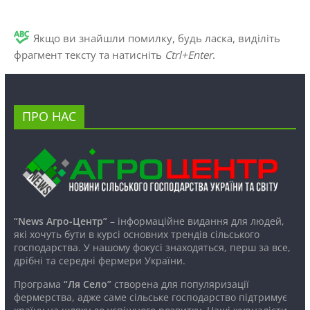
Якщо ви знайшли помилку, будь ласка, виділіть
фрагмент тексту та натисніть
Ctrl+Enter
.
ПРО НАС
“News Агро-Центр”
– інформаційне видання для людей,
які хочуть бути в курсі основних трендів сільського
господарства. У нашому фокусі знаходяться, перш за все,
дрібні та середні фермери України.
Програма
“Ля Село”
створена для популяризації
фермерства, адже саме сільське господарство підтримує