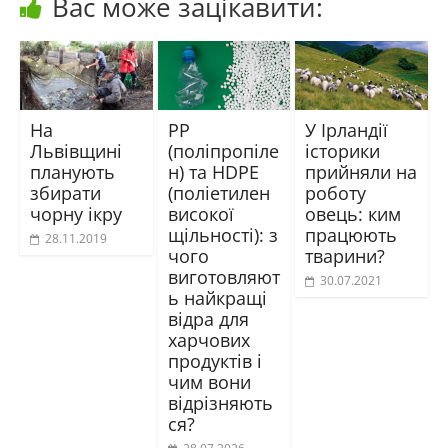
Вас може зацікавити:
На
PP
У Ірландії
Львівщині
(поліпропіле
історики
планують
н) та HDPE
прийняли на
збирати
(поліетилен
роботу
чорну ікру
високої
овець: ким
щільності): з
працюють
28.11.2019
чого
тварини?
виготовляют
30.07.2021
ь найкращі
відра для
харчових
продуктів і
чим вони
відрізняють
ся?