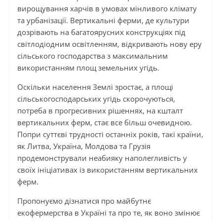
вирощування харчів в умовах мінливого клімату
та урбанізації. Вертикальні ферми, де культури
дозрівають на багатоярусних конструкціях під
світлодіодним освітленням, відкривають нову еру
сільського господарства з максимальним
використанням площ земельних угідь.
Оскільки населення Землі зростає, а площі
сільськогосподарських угідь скорочуються,
потреба в прогресивних рішеннях, на кшталт
вертикальних ферм, стає все більш очевидною.
Попри суттєві трудності останніх років, такі країни,
як Литва, Україна, Молдова та Грузія
продемонстрували неабияку наполегливість у
своїх ініціативах із використанням вертикальних
ферм.
Пропонуємо дізнатися про майбутнє
екофермерства в Україні та про те, як воно змінює