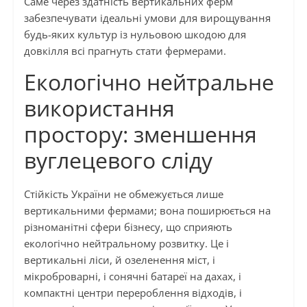
Саме через здатність вертикальних ферм
забезпечувати ідеальні умови для вирощування
будь-яких культур із нульовою шкодою для
довкілля всі прагнуть стати фермерами.
Екологічно нейтральне
використання
простору: зменшення
вуглецевого сліду
Стійкість України не обмежується лише
вертикальними фермами; вона поширюється на
різноманітні сфери бізнесу, що сприяють
екологічно нейтральному розвитку. Це і
вертикальні ліси, й озеленення міст, і
мікроброварні, і сонячні батареї на дахах, і
компактні центри перероблення відходів, і