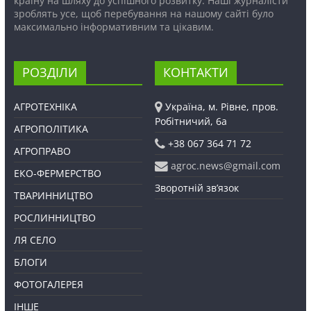
країну на шляху до успішного розвитку. Наші журналісти
зроблять усе, щоб перебування на нашому сайті було
максимально інформативним та цікавим.
РОЗДІЛИ
КОНТАКТИ
АГРОТЕХНІКА
Україна, м. Рівне, пров.
Робітничий, 6а
АГРОПОЛІТИКА
+38 067 364 71 72
АГРОПРАВО
agroc.news@gmail.com
ЕКО-ФЕРМЕРСТВО
Зворотній зв’язок
ТВАРИННИЦТВО
РОСЛИННИЦТВО
ЛЯ СЕЛО
БЛОГИ
ФОТОГАЛЕРЕЯ
ІНШЕ