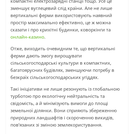
компактні електрозарядні станції тощо. Усе це
зменшує вуглецевий слід країни. Але не лише
вертикальні ферми використовують наявний
простір максимально ефективно, це ж можна
сказати і про крихітні будинки, коворкінги та
онлайн-казино
.
Отже, виходить очевидним те, що вертикальні
ферми дають змогу вирощувати
сільськогосподарські культури в компактних,
багатоярусних будівлях, зменшуючи потребу в
безкраїх сільськогосподарських угіддях.
Такі ініціативи не лише резонують із глобальною
турботою про екологічну нейтральність та
свідомість, а й мінімізують вимоги до площі
земельної ділянки. Вони сприяють збереженню
природних ландшафтів і скороченню викидів,
пов’язаних зі зміною землекористування.