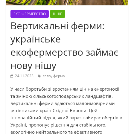
ЕКО-ФЕРМЕРСТВО
ІНШЕ
Вертикальні ферми:
українське
екофермерство займає
нову нішу
,
24.11.2023
село
ферма
У часи боротьби зі зростанням цін на енергоносії
та зміною сільськогосподарських ландшафтів,
вертикальні ферми здаються малоймовірними
рятівниками країн Східної Європи. Цей
інноваційний підхід, який зараз набирає обертів в
Україні, пропонує рішення для стабільного,
екологічно нейтрального та ефективного