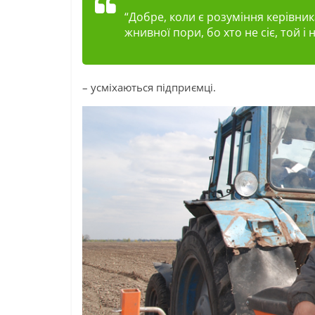
“Добре, коли є розуміння керівни
жнивної пори, бо хто не сіє, той і 
– усміхаються підприємці.