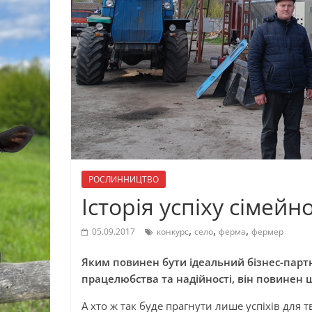
РОСЛИННИЦТВО
Історія успіху сімей
,
,
,
05.09.2017
конкурс
село
ферма
фермер
Яким повинен бути ідеальний бізнес-партн
працелюбства та надійності, він повинен щ
А хто ж так буде прагнути лише успіхів для т