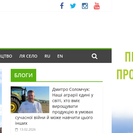
ИЦТВО
ЛЯ СЕЛО
RU
EN
БЛОГИ
Дмитро Соломчук:
Наші аграрії єдині у
світі, хто вміє
вирощувати
продукцію в умовах
сучасної війни й може навчити цього
інших
13.02.2026