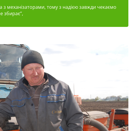
ка з механізаторами, тому з надією завжди чекаємо
не збирає”,