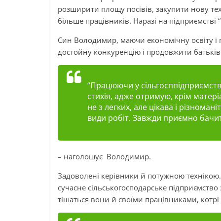
розширити площу посівів, закупити нову те
більше працівників. Наразі на підприємстві “
Син Володимир, маючи економічну освіту і
достойну конкуренцію і продовжити батьків
“Працюючи у сільгосппідприємстві,
стихія, адже отримую, крім матер
не з легких, але цікава і різнома
види робіт. Завжди приємно бачит
– наголошує Володимир.
Задоволенi керівники й потужною технікою
сучасне сільcькогосподарське підприємство 
тішаться вони й своїми працівниками, котрі