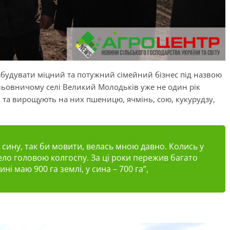
 збудувати міцний та потужний сімейний бізнес під назвою
альовничому селі Великий Молодьків уже не один рік
і та вирощують на них пшеницю, ячмінь, сою, кукурудзу,
 сину, так би мовити, велась мною давно. Колись у
ело головою колгоспу. За ці роки пережив багато
ні маю 900 га землі, у сина – 700 га”,