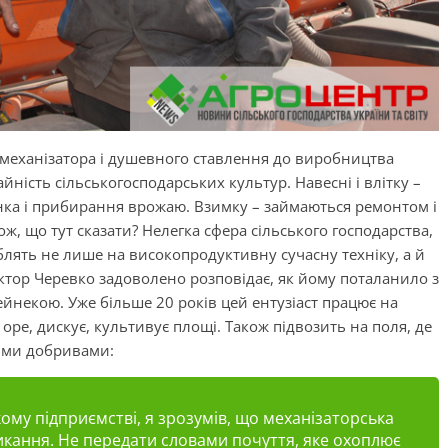
і механізатора і душевного ставлення до виробництва
айність сільськогосподарських культур. Навесні і влітку –
анка і прибирання врожаю. Взимку – займаються ремонтом і
ож, що тут сказати? Нелегка сфера сільського господарства,
блять не лише на високопродуктивну сучасну техніку, а й
ктор Черевко задоволено розповідає, як йому поталанило з
некою. Уже більше 20 років цей ентузіаст працює на
оре, дискує, культивує площі. Також підвозить на поля, де
ими добривами:
му підприємстві, я зрозумів, що механізаторська
ликання. Не передати словами почуття, яке охоплює