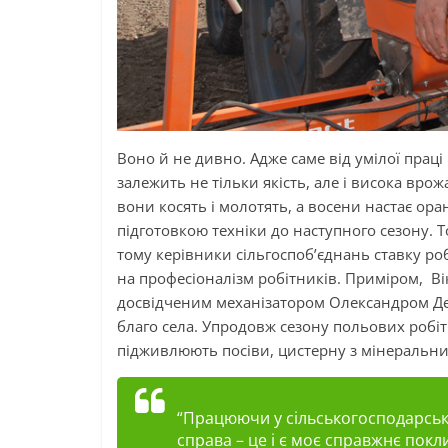
Воно й не дивно. Адже саме від умілої прац
залежить не тільки якість, але і висока врож
вони косять і молотять, а восени настає ор
підготовкою техніки до наступного сезону. Т
тому керівники сільгоспоб’єднань ставку ро
на професіоналізм робітників. Приміром, Ві
досвідченим механізатором Олександром Дей
благо села. Упродовж сезону польових робіт 
підживлюють посіви, цистерну з мінеральн
“Працюючи у сільськогосподарсько
справа – це і є моє справжнє пок