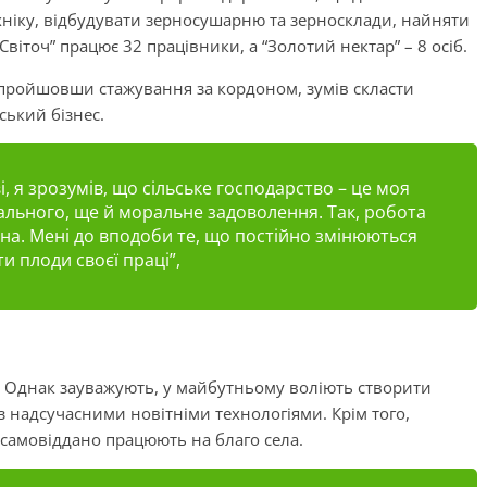
хніку, відбудувати зерносушарню та зерносклади, найняти
Світоч” працює 32 працівники, а “Золотий нектар” – 8 осіб.
 пройшовши стажування за кордоном, зумів скласти
ський бізнес.
 я зрозумів, що сільське господарство – це моя
іального, ще й моральне задоволення. Так, робота
нітна. Мені до вподоби те, що постійно змінюються
и плоди своєї праці”,
. Однак зауважують, у майбутньому воліють створити
з надсучасними новітніми технологіями. Крім того,
 самовіддано працюють на благо села.