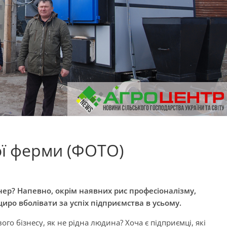
ної ферми (ФОТО)
ер? Напевно, окрім наявних рис професіоналізму,
иро вболівати за успіх підприємства в усьому.
вого бізнесу, як не рідна людина? Хоча є підприємці, які