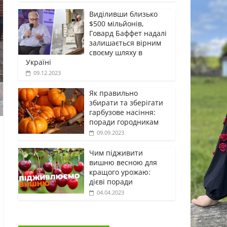
Виділивши близько
$500 мільйонів,
Говард Баффет надалі
залишається вірним
своєму шляху в
Україні
09.12.2023
Як правильно
збирати та зберігати
гарбузове насіння:
поради городникам
09.09.2023
Чим підживити
вишню весною для
кращого урожаю:
дієві поради
04.04.2023