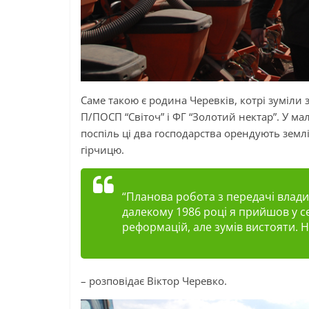
Саме такою є родина Черевків, котрі зуміли
П/ПОСП “Світоч” і ФГ “Золотий нектар”. У м
поспіль ці два господарства орендують земл
гірчицю.
“Планова робота з передачі влади
далекому 1986 році я прийшов у с
реформацій, але зумів вистояти. Ни
– розповідає Віктор Черевко.