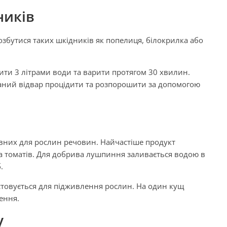
ників
бутися таких шкідників як попелиця, білокрилка або
ити 3 літрами води та варити протягом 30 хвилин.
ний відвар процідити та розпорошити за допомогою
ивних для рослин речовин. Найчастіше продукт
та томатів. Для добрива лушпиння заливається водою в
.
товується для підживлення рослин. На один кущ
ення.
у