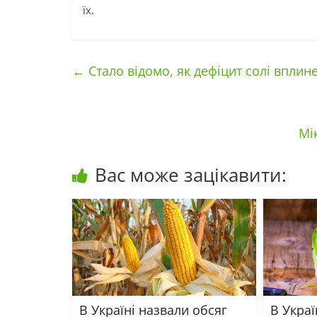
їх.
←
Стало відомо, як дефіцит солі вплин
Мі
Вас може зацікавити:
В Україні назвали обсяг
В Украї