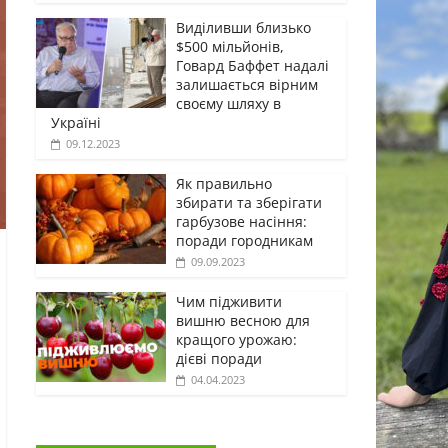
Виділивши близько
$500 мільйонів,
Говард Баффет надалі
залишається вірним
своєму шляху в
Україні
09.12.2023
Як правильно
збирати та зберігати
гарбузове насіння:
поради городникам
09.09.2023
Чим підживити
вишню весною для
кращого урожаю:
дієві поради
04.04.2023