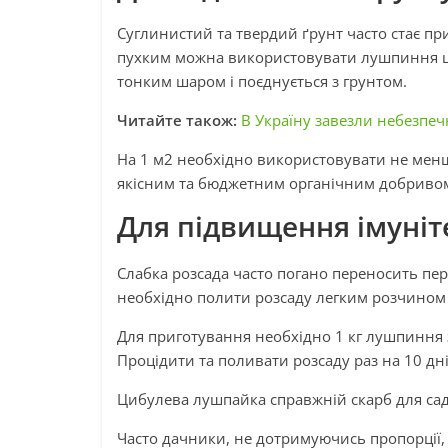
Суглинистий та твердий ґрунт часто стає п
пухким можна використовувати лушпиння ци
тонким шаром і поєднується з грунтом.
Читайте також:
В Україну завезли небезпе
На 1 м2 необхідно використовувати не менш
якісним та бюджетним органічним добриво
Для підвищення імуніт
Слабка розсада часто погано переносить пер
необхідно полити розсаду легким розчином
Для приготування необхідно 1 кг лушпиння 
Процідити та поливати розсаду раз на 10 дні
Цибулева лушпайка справжній скарб для сад
Часто дачники, не дотримуючись пропорції,