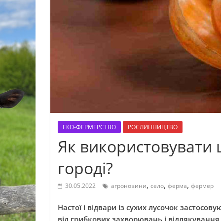
ЕКО-ФЕРМЕРСТВО
РОСЛИННИЦТВО
Як використовувати
городі?
,
,
,
30.05.2022
агроновини
село
ферма
фермер
Настої і відвари із сухих лусочок застосо
від грибкових захворювань і відлякування ш