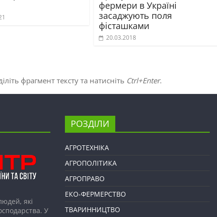
фермери в Україні
засаджують поля
21
фісташками
20.03.2018
іліть фрагмент тексту та натисніть
Ctrl+Enter
.
РОЗДІЛИ
АГРОТЕХНІКА
АГРОПОЛІТИКА
АГРОПРАВО
ЕКО-ФЕРМЕРСТВО
людей, які
ТВАРИННИЦТВО
господарства. У