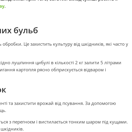
ay
.
них бульб
обробки. Це захистить культуру від шкідників, які часто у
ідно лушпиння цибулі в кількості 2 кг залити 5 літрами
тигання картопля рясно обприскується відваром і
ок
нті та захистити врожай від псування. За допомогою
ць.
ься з перегноєм і вистилається тонким шаром під кущами.
 шкідників.