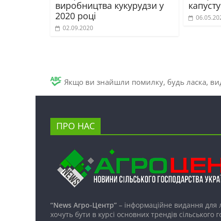
виробництва кукурудзи у
капусту
2020 році
06.05.20
02.09.2020
Якщо ви знайшли помилку, будь ласка, вид
ПРО НАС
“News Агро-Центр”
– інформаційне видання для 
хочуть бути в курсі основних трендів сільського 