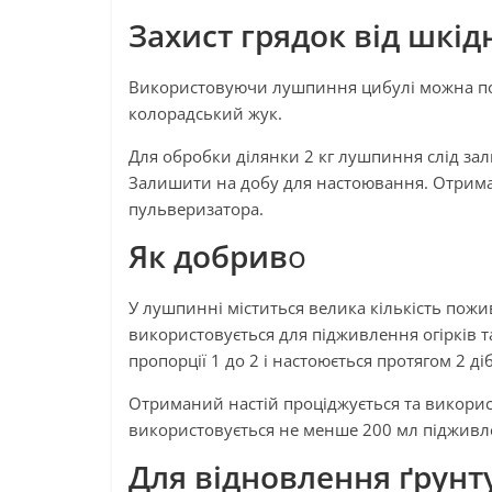
Захист грядок від шкід
Використовуючи лушпиння цибулі можна поз
колорадський жук.
Для обробки ділянки 2 кг лушпиння слід зал
Залишити на добу для настоювання. Отрима
пульверизатора.
Як добрив
о
У лушпинні міститься велика кількість пож
використовується для підживлення огірків 
пропорції 1 до 2 і настоюється протягом 2 діб
Отриманий настій проціджується та викорис
використовується не менше 200 мл підживл
Для відновлення ґрунт