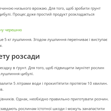
ричиною низького врожаю. Для того, щоб зробити грунт
булі. Процес дуже простий продукт розкладається
чну черешню
е 5 кг лушпиння. Згодом лушпиння перегниває і виступає
м.
ету розсади
есадку в ґрунт. Для того, щоб підвищити імунітет рослин
 лушпиння цибулі.
залити 5 літрами води і прокип’ятити протягом 10 хвилин.
в.
івників. Однак, необхідно правильно приготувати розчин.
 завдають рослинам істотної шкоди і можуть занапастити