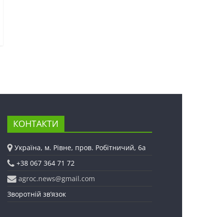
КОНТАКТИ
Україна, м. Рівне, пров. Робітничий, 6а
+38 067 364 71 72
agroc.news@gmail.com
Зворотній зв’язок