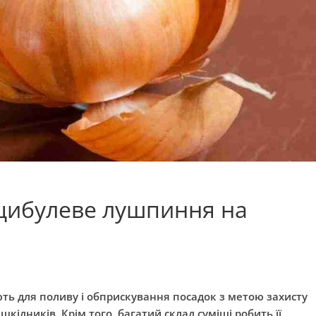
 цибулеве лушпиння на
вують для поливу і обприскування посадок з метою захисту
кідників. Крім того, багатий склад суміші робить її