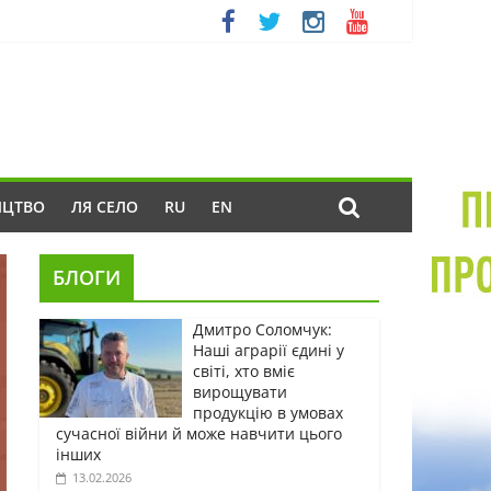
ИЦТВО
ЛЯ СЕЛО
RU
EN
БЛОГИ
Дмитро Соломчук:
Наші аграрії єдині у
світі, хто вміє
вирощувати
продукцію в умовах
сучасної війни й може навчити цього
інших
13.02.2026