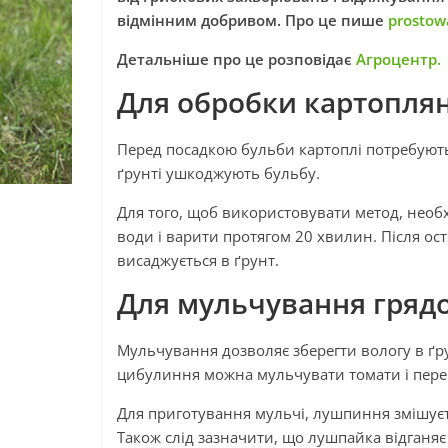
відмінним добривом. Про це пише
prostow
Детальніше про це розповідає
Агроцентр.
Для обробки картопля
Перед посадкою бульби картоплі потребують 
ґрунті ушкоджують бульбу.
Для того, щоб використовувати метод, необх
води і варити протягом 20 хвилин. Після ос
висаджується в ґрунт.
Для мульчування гряд
Мульчування дозволяє зберегти вологу в ґру
цибулиння можна мульчувати томати і пере
Для приготування мульчі, лушпиння змішуєт
Також слід зазначити, що лушпайка відганяє