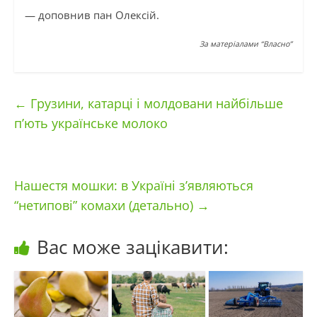
— доповнив пан Олексій.
За матеріалами “Власно”
←
Грузини, катарці і молдовани найбільше
п’ють українське молоко
Нашестя мошки: в Україні з’являються
“нетипові” комахи (детально)
→
Вас може зацікавити: