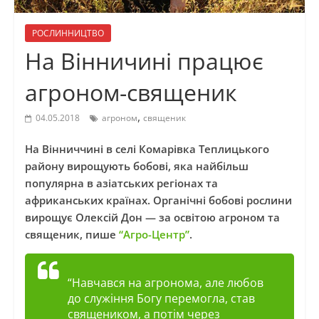
РОСЛИННИЦТВО
На Вінничині працює
агроном-священик
,
04.05.2018
агроном
священик
На Вінниччині в селі Комарівка Теплицького
району вирощують бобові, яка найбільш
популярна в азіатських регіонах та
африканських країнах. Органічні бобові рослини
вирощує Олексій Дон — за освітою агроном та
священик, пише
“Агро-Центр”
.
“Навчався на агронома, але любов
до служіння Богу перемогла, став
священиком, а потім через