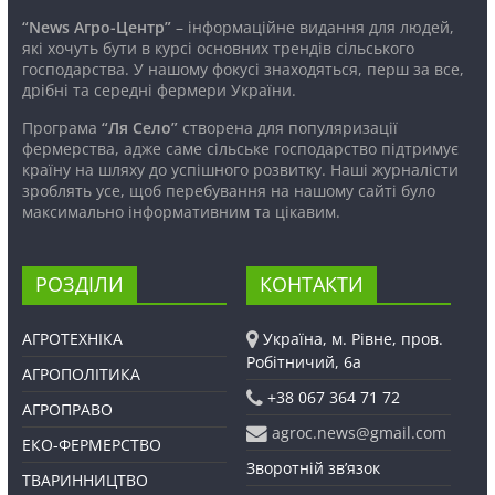
“News Агро-Центр”
– інформаційне видання для людей,
які хочуть бути в курсі основних трендів сільського
господарства. У нашому фокусі знаходяться, перш за все,
дрібні та середні фермери України.
Програма
“Ля Село”
створена для популяризації
фермерства, адже саме сільське господарство підтримує
країну на шляху до успішного розвитку. Наші журналісти
зроблять усе, щоб перебування на нашому сайті було
максимально інформативним та цікавим.
РОЗДІЛИ
КОНТАКТИ
АГРОТЕХНІКА
Україна, м. Рівне, пров.
Робітничий, 6а
АГРОПОЛІТИКА
+38 067 364 71 72
АГРОПРАВО
agroc.news@gmail.com
ЕКО-ФЕРМЕРСТВО
Зворотній зв’язок
ТВАРИННИЦТВО