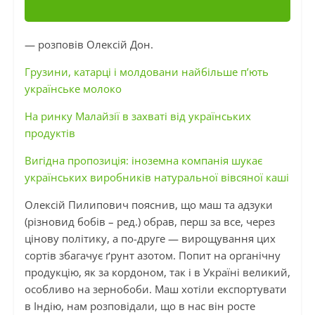
— розповів Олексій Дон.
Грузини, катарці і молдовани найбільше п’ють
українське молоко
На ринку Малайзії в захваті від українських
продуктів
Вигідна пропозиція: іноземна компанія шукає
українських виробників натуральної вівсяної каші
Олексій Пилипович пояснив, що маш та адзуки
(різновид бобів – ред.) обрав, перш за все, через
цінову політику, а по-друге — вирощування цих
сортів збагачує ґрунт азотом. Попит на органічну
продукцію, як за кордоном, так і в Україні великий,
особливо на зернобоби. Маш хотіли експортувати
в Індію, нам розповідали, що в нас він росте