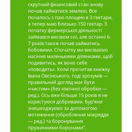
скрутний фінансовий стан знову
почав займатися землею. Все
почалось з паю площею в 3 гектари,
а тепер маю близько 150 гектар. З
початку фермерської діяльності
займався висівом сої, але останні 6-
7 років також почав займатись
бобовими. Спочатку ми висіваємо
насіння маленькими ділянками, щоб
подивитись, як воно себе
«поводить». Коли прочитав книжку
Івана Овсінського, тоді зрозумів —
правильний догляд має бути
«чистим» (без хімічної обробки —
ред.). Ось вже більше 15 років я не
користуюся добривами. Бур’яни
знешкоджуємо за допомогою
мотиження (оброблення міжряддя
— ред.) та боронування
пружинними боронами”,