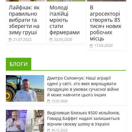
Лайфхак: як
Молоді
В
правильно
італійці
агросекторі
вибрати та
мріють
створять 85
зберегти на
стати
тисяч нових
зиму груші
фермерами
робочих
місць
21.07.2022
22.03.2020
17.05.2020
БЛОГИ
Дмитро Соломчук: Наші аграрії
єдині у світі, хто вміє вирощувати
продукцію в умовах сучасної війни
й може навчити цього інших
13.02.2026
Виділивши близько $500 мільйонів,
Говард Баффет надалі залишається
вірним своєму шляху в Україні
09.12.2023