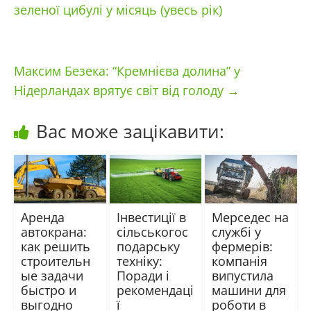
зеленої цибулі у місяць (увесь рік)
Максим Безека: “Кремнієва долина” у
Нідерландах врятує світ від голоду
→
Вас може зацікавити:
Аренда
Інвестиції в
Мерседес на
автокрана:
сільськогос
службі у
как решить
подарську
фермерів:
строительн
техніку:
компанія
ые задачи
Поради і
випустила
быстро и
рекомендаці
машини для
выгодно
ї
роботи в