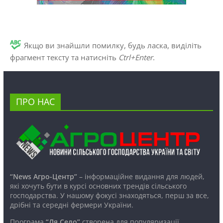
Якщо ви знайшли помилку, будь ласка, виділіть
фрагмент тексту та натисніть
Ctrl+Enter
.
ПРО НАС
“News Агро-Центр”
– інформаційне видання для людей,
які хочуть бути в курсі основних трендів сільського
господарства. У нашому фокусі знаходяться, перш за все,
дрібні та середні фермери України.
Програма
“Ля Село”
створена для популяризації