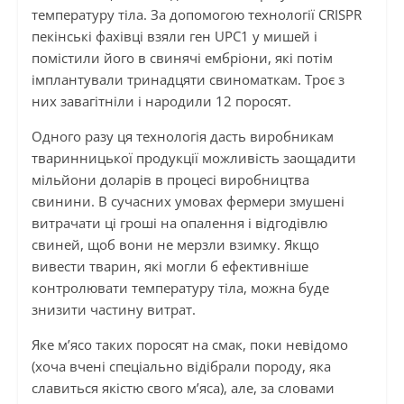
температуру тіла. За допомогою технології CRISPR
пекінські фахівці взяли ген UPC1 у мишей і
помістили його в свинячі ембріони, які потім
імплантували тринадцяти свиноматкам. Троє з
них завагітніли і народили 12 поросят.
Одного разу ця технологія дасть виробникам
тваринницької продукції можливість заощадити
мільйони доларів в процесі виробництва
свинини. В сучасних умовах фермери змушені
витрачати ці гроші на опалення і відгодівлю
свиней, щоб вони не мерзли взимку. Якщо
вивести тварин, які могли б ефективніше
контролювати температуру тіла, можна буде
знизити частину витрат.
Яке м’ясо таких поросят на смак, поки невідомо
(хоча вчені спеціально відібрали породу, яка
славиться якістю свого м’яса), але, за словами