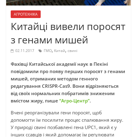
АГРОТЕХНІКА
Китайці вивели поросят
з генами мишей
,
,
02.11.2017
ГМО
Китай
свині
Фахівці Китайської академії наук в Пекіні
повідомили про появу перших поросят з генами
мишей, отриманих методом генного
редагування CRISPR-Cas9. Вони відрізняються
від своїх нормальних побратимів зниженим
вмістом жиру, пише
“Агро-Центр”
.
Вчені реорганізували гени поросят, щоб
допомогти їм посилити процес спалювання жиру.
У природі свині позбавлені гена UPC1, який є у
інших ссавців і який допомагає їм регулювати