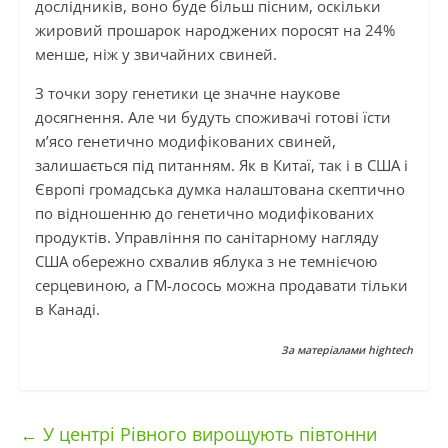
дослідників, воно буде більш пісним, оскільки
жировий прошарок народжених поросят на 24%
менше, ніж у звичайних свиней.
З точки зору генетики це значне наукове
досягнення. Але чи будуть споживачі готові їсти
м’ясо генетично модифікованих свиней,
залишається під питанням. Як в Китаї, так і в США і
Європі громадська думка налаштована скептично
по відношенню до генетично модифікованих
продуктів. Управління по санітарному нагляду
США обережно схвалив яблука з не темнієчою
серцевиною, а ГМ-лосось можна продавати тільки
в Канаді.
За матеріалами hightech
←
У центрі Рівного вирощують півтонни