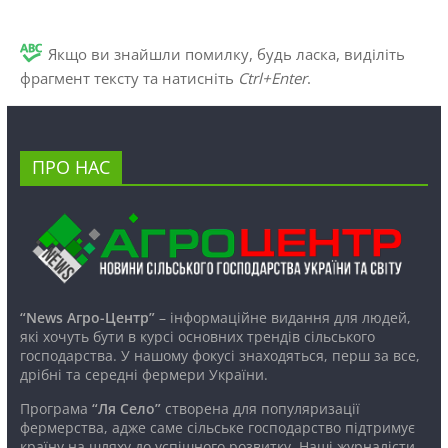
Якщо ви знайшли помилку, будь ласка, виділіть
фрагмент тексту та натисніть
Ctrl+Enter
.
ПРО НАС
“News Агро-Центр”
– інформаційне видання для людей,
які хочуть бути в курсі основних трендів сільського
господарства. У нашому фокусі знаходяться, перш за все,
дрібні та середні фермери України.
Програма
“Ля Село”
створена для популяризації
фермерства, адже саме сільське господарство підтримує
країну на шляху до успішного розвитку. Наші журналісти