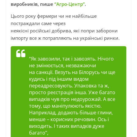
виробників, пише
“Агро-Центр”
.
Цього року фермери чи не найбільше
постраждали саме через
неякісні російські добрива, які попри заборони
імпорту все ж потрапляють на українські ринки.
“Як завозили, так і завозять. Нічого
не змінюється,
незважаючи
на
санкції. Везуть на Білорусь чи ще
кудись і під іншим видом
переадресовують.
Упаковка
та ж,
просто реєстрація інша. Уже багато
випадків чув про
недоурожай
. А все
тому, що маніпулюють якістю.
Наприклад, додають більше глини,
менше – корисних речовин. Ось і
виходить. І таких випадків дуже
багато”,