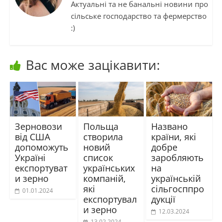
Актуальні та не банальні новини про
сільське господарство та фермерство
:)
Вас може зацікавити:
Зерновози
Польща
Названо
від США
створила
країни, які
допоможуть
новий
добре
Україні
список
заробляють
експортуват
українських
на
и зерно
компаній,
українській
які
сільгосппро
01.01.2024
експортувал
дукції
и зерно
12.03.2024
13.02.2024