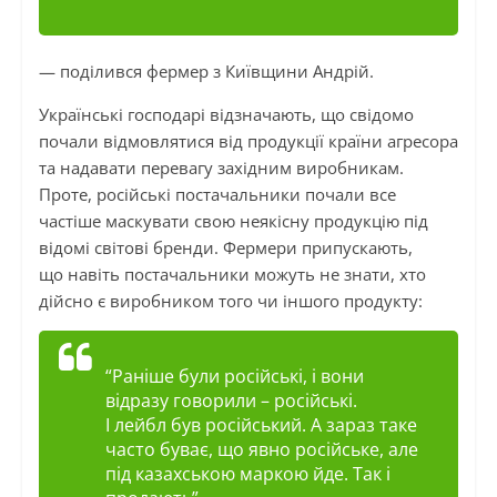
— поділився фермер з Київщини Андрій.
Українські господарі відзначають, що свідомо
почали відмовлятися від продукції країни агресора
та надавати перевагу західним виробникам.
Проте, російські постачальники почали все
частіше маскувати свою неякісну продукцію під
відомі світові бренди. Фермери припускають,
що навіть постачальники можуть не знати, хто
дійсно є виробником того чи іншого продукту:
“Раніше були російські, і вони
відразу говорили – російські.
І
лейбл
був російський. А зараз таке
часто буває, що явно російське, але
під казахською маркою йде. Так і