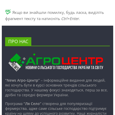
Якщо ви знайшли помилку, будь ласка, виділіть
фрагмент тексту та натисніть
Ctrl+Enter
.
ПРО НАС
“News Агро-Центр”
– інформаційне видання для людей,
які хочуть бути в курсі основних трендів сільського
господарства. У нашому фокусі знаходяться, перш за все,
дрібні та середні фермери України.
Програма
“Ля Село”
створена для популяризації
фермерства, адже саме сільське господарство підтримує
країну на шляху до успішного розвитку. Наші журналісти