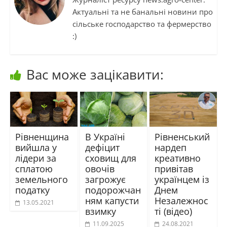
Актуальні та не банальні новини про
сільське господарство та фермерство
:)
Вас може зацікавити:
Рівненщина
В Україні
Рівненський
вийшла у
дефіцит
нардеп
лідери за
сховищ для
креативно
сплатою
овочів
привітав
земельного
загрожує
українцем із
податку
подорожчан
Днем
ням капусти
Незалежнос
13.05.2021
взимку
ті (відео)
11.09.2025
24.08.2021