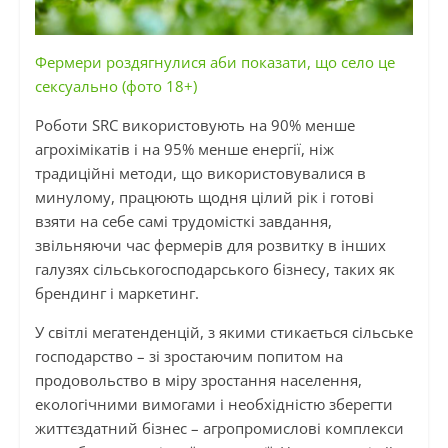
Фермери роздягнулися аби показати, що село це
сексуально (фото 18+)
Роботи SRC використовують на 90% менше
агрохімікатів і на 95% менше енергії, ніж
традиційні методи, що використовувалися в
минулому, працюють щодня цілий рік і готові
взяти на себе самі трудомісткі завдання,
звільняючи час фермерів для розвитку в інших
галузях сільськогосподарського бізнесу, таких як
брендинг і маркетинг.
У світлі мегатенденцій, з якими стикається сільське
господарство – зі зростаючим попитом на
продовольство в міру зростання населення,
екологічними вимогами і необхідністю зберегти
життєздатний бізнес – агропромислові комплекси