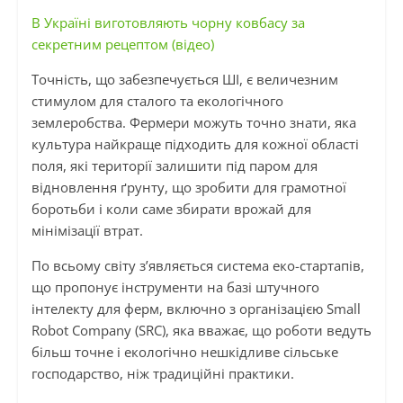
В Україні виготовляють чорну ковбасу за
секретним рецептом (відео)
Точність, що забезпечується ШІ, є величезним
стимулом для сталого та екологічного
землеробства. Фермери можуть точно знати, яка
культура найкраще підходить для кожної області
поля, які території залишити під паром для
відновлення ґрунту, що зробити для грамотної
боротьби і коли саме збирати врожай для
мінімізації втрат.
По всьому світу з’являється система еко-стартапів,
що пропонує інструменти на базі штучного
інтелекту для ферм, включно з організацією Small
Robot Company (SRC), яка вважає, що роботи ведуть
більш точне і екологічно нешкідливе сільське
господарство, ніж традиційні практики.