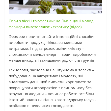
Сири з віскі і трюфелями: на Львівщині молоді
фермери виготовляють екзотику (відео)
Фермери повинні знайти інноваційні способи
виробляти продукції більше з меншими
витратами. І під загрозою зміни клімату –
споживаючи менше енергії і води, виробляючи
менше викидів і захищаючи родючість грунтів.
Технологія, заснована на штучному інтелекті –
побудована на алгоритмах і моделях, які
аналізують дані, щоб вивчати, коригувати та
покращувати агропрактіки з плином часу без
втручання людини – починає робити все більш
істотний вплив на сільськогосподарську галузь,
особливо в невеликих господарств.