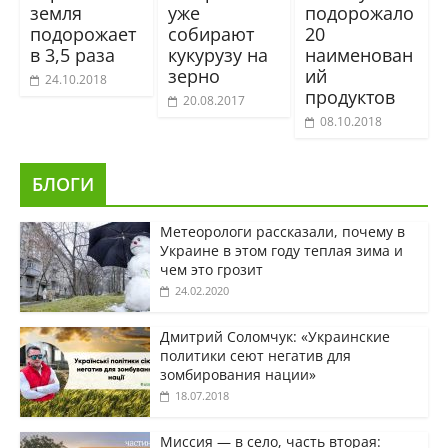
земля
уже
подорожало
подорожает
собирают
20
в 3,5 раза
кукурузу на
наименован
зерно
ий
24.10.2018
продуктов
20.08.2017
08.10.2018
БЛОГИ
Метеорологи рассказали, почему в
Украине в этом году теплая зима и
чем это грозит
24.02.2020
Дмитрий Соломчук: «Украинские
политики сеют негатив для
зомбирования нации»
18.07.2018
Миссия — в село, часть вторая: