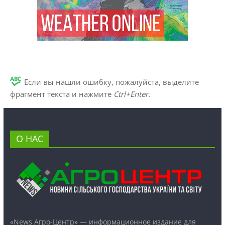
Если вы нашли ошибку, пожалуйста, выделите
фрагмент текста и нажмите
Ctrl+Enter
.
О НАС
«News Агро-Центр» — информационное издание для