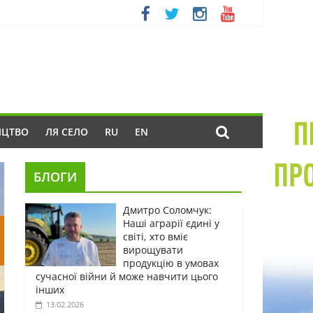
ИЦТВО
ЛЯ СЕЛО
RU
EN
БЛОГИ
Дмитро Соломчук:
Наші аграрії єдині у
світі, хто вміє
вирощувати
продукцію в умовах
сучасної війни й може навчити цього
інших
13.02.2026