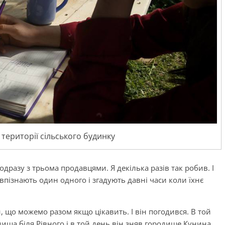
території сільського будинку
одразу з трьома продавцями. Я декілька разів так робив. І
 впізнають один одного і згадують давні часи коли їхнє
, що можемо разом якщо цікавить. І він погодився. В той
ища біля Рівного і в той день він зняв городище Кунина.