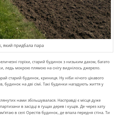
, який придбала пара
еличезні горіхи, старий будинок з низьким дахом, багато
нки, ледь мокрою плямою на снігу виднілось джерело.
арай старий будинок, криниця. Ну ніби нічого цікавого
в, будинок на дві сімї. Такі будинки нагадують життя у
глянутих нами збільшувалася. Насправді є місця дуже
партизани в засідці в гущах дерев і кущів. Де через хату
м’ятаю в селі Орестів будинок, де впала передня стіна. Ти