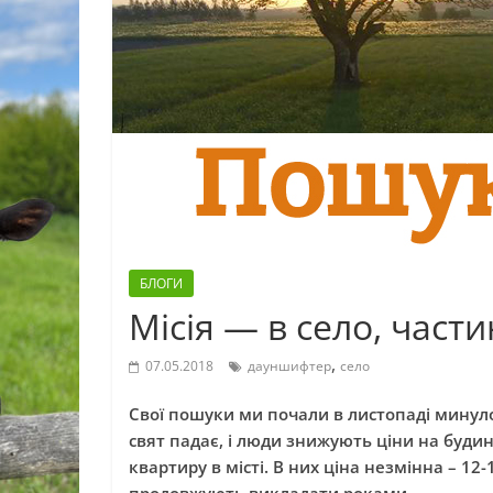
БЛОГИ
Місія — в село, част
,
07.05.2018
дауншифтер
село
Свої пошуки ми почали в листопаді минуло
свят падає, і люди знижують ціни на будин
квартиру в місті. В них ціна незмінна – 12