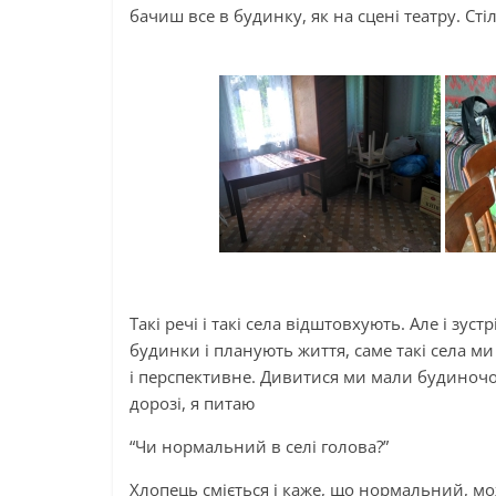
бачиш все в будинку, як на сцені театру. Стіл,
Такі речі і такі села відштовхують. Але і зу
будинки і планують життя, саме такі села ми
і перспективне. Дивитися ми мали будиночок
дорозі, я питаю
“Чи нормальний в селі голова?”
Хлопець сміється і каже, що нормальний, мож