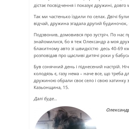
дістає посвідчення і показує дружині, довго 
Так ми частенько їздили по селах. Двічі були
відчай, дружина згадала другий будиночок, 
Подзвонив, домовився про зустріч. По нас п
знайомилися, бо я теж Олександр а моя дружи
блакитному авто зі швидкістю десь 40-69 к
розповідав про щасливі дитячі роки у бабуси
Був сонячний день і піднесений настрій. Ніч
колодязь є, газу нема – наче все, що треба д
дружиною обрали своє село і свою хатинку з
Казьонщина, 15.
Далі буде…
Олександ