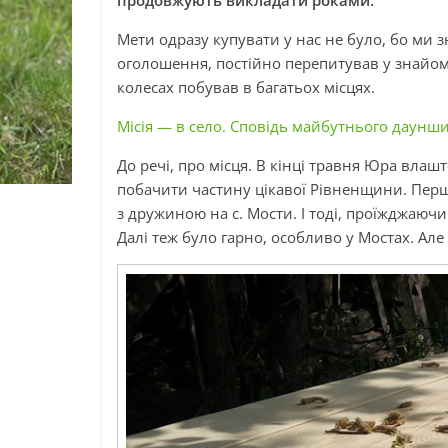
продовжують викладати роками.
Мети одразу купувати у нас не було, бо ми 
оголошення, постійно перепитував у знайомо
колесах побував в багатьох місцях.
Місія — в село. Сповідь майбутнього даунш
До речі, про місця. В кінці травня Юра влаш
побачити частину цікавої Рівненщини. Перша
з дружиною на с. Мости. І тоді, проїжджаю
Далі теж було гарно, особливо у Мостах. Але 