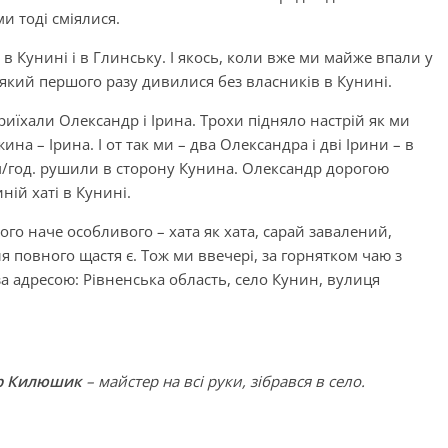
ми тоді сміялися.
 в Кунині і в Глинську. І якось, коли вже ми майже впали у
який першого разу дивилися без власників в Кунині.
риїхали Олександр і Ірина. Трохи підняло настрій як ми
на – Ірина. І от так ми – два Олександра і дві Ірини – в
м/год. рушили в сторону Кунина. Олександр дорогою
ній хаті в Кунині.
ого наче особливого – хата як хата, сарай завалений,
ля повного щастя є. Тож ми ввечері, за горнятком чаю з
а адресою: Рівненська область, село Кунин, вулиця
р Килюшик
– майстер на всі руки, зібрався в село.