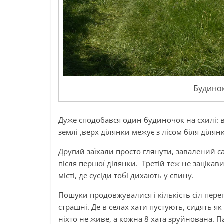
Будинок
Дуже сподобався один будиночок на схилі: в
землі ,верх ділянки межує з лісом біля діля
Другий заїхали просто глянути, завалений с
після першої ділянки. Третій теж не зацікави
місті, де сусіди тобі дихають у спину.
Пошуки продовжувалися і кількість сіл пере
страшні. Де в селах хати пустують, сидять як 
ніхто не живе, а кожна 8 хата зруйнована. Па