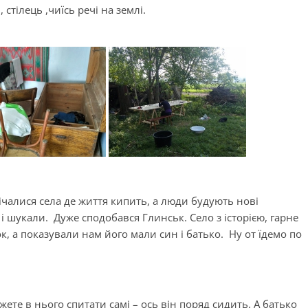
 стілець ,чиїсь речі на землі.
стрічалися села де життя кипить, а люди будують нові
 і шукали. Дуже сподобався Глинськ. Село з історією, гарне
, а показували нам його мали син і батько. Ну от їдемо по
ете в нього спитати самі – ось він поряд сидить. А батько