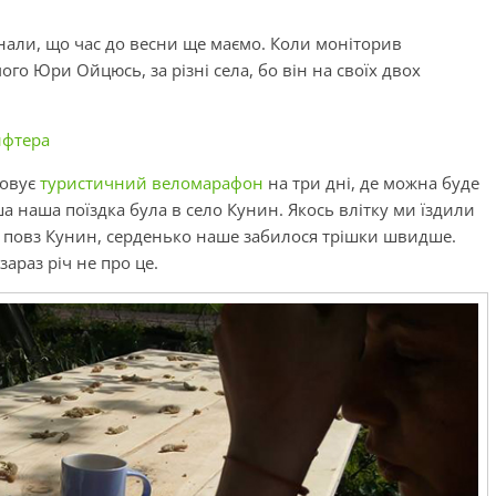
знали, що час до весни ще маємо. Коли моніторив
го Юри Ойцюсь, за різні села, бо він на своїх двох
ифтера
товує
туристичний веломарафон
на три дні, де можна буде
 наша поїздка була в село Кунин. Якось влітку ми їздили
чи повз Кунин, серденько наше забилося трішки швидше.
зараз річ не про це.