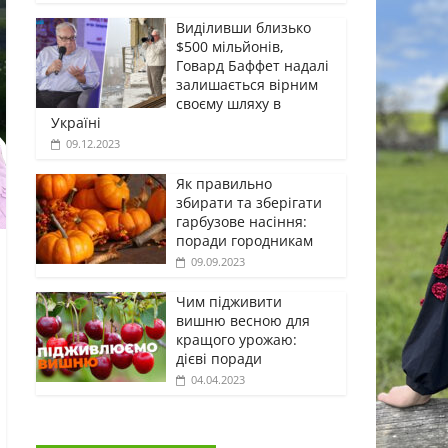
Виділивши близько
$500 мільйонів,
Говард Баффет надалі
залишається вірним
своєму шляху в
Україні
09.12.2023
Як правильно
збирати та зберігати
гарбузове насіння:
поради городникам
09.09.2023
Чим підживити
вишню весною для
кращого урожаю:
дієві поради
04.04.2023