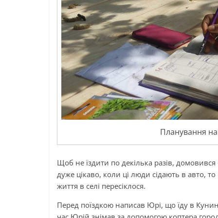
Планування на 
Щоб не їздити по декілька разів, домовився 
дуже цікаво, коли ці люди сідають в авто, то
життя в селі пересіклося.
Перед поїздкою написав Юрі, що їду в Кунин
час Юрій знімав за допомогою коптера город