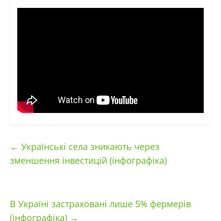
←
Українські села зникають через
зменшення інвестицій (інфографіка)
В Україні застраховані лише 5% фермерів
(інфографіка)
→