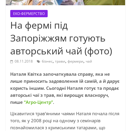
ЕКО-ФЕРМЕРСТВО
На фермі під
Запоріжжям готують
авторський чай (фото)
,
,
,
08.11.2018
бізнес
трави
фермери
чай
Наталя Квітка започаткувала справу, яка не
лише приносить задоволення їй самій, а й дарує
користь іншим. Сьогодні Наталя готує та продає
авторські чаї з трав, які вирощує власноруч,
пише
“Агро-Центр”
.
Цікавитися трав’яними чаями Наталя почала після
того, як у 2008 році на одному з семінарів
познайомилася з
кримськими татарами
, що