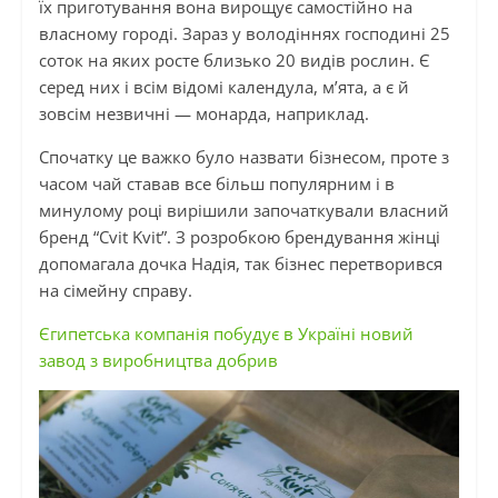
їх приготування вона вирощує самостійно на
власному городі. Зараз у володіннях господині 25
соток на яких росте близько 20 видів рослин. Є
серед них і всім відомі календула, м’ята, а є й
зовсім незвичні —
монарда
, наприклад.
Спочатку це важко було назвати бізнесом, проте з
часом чай ставав все більш популярним і в
минулому році вирішили започаткували власний
бренд “Cvit Kvit”. З розробкою брендування жінці
допомагала дочка Надія, так бізнес перетворився
на сімейну справу.
Єгипетська компанія побудує в Україні новий
завод з виробництва добрив