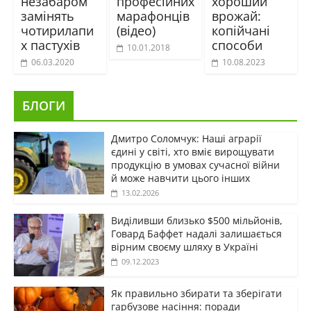
незабаром
професійних
хороший
замінять
марафонців
врожай:
чотирилапи
(відео)
копійчані
х пастухів
способи
10.01.2018
06.03.2020
10.08.2023
БЛОГИ
Дмитро Соломчук: Наші аграрії
єдині у світі, хто вміє вирощувати
продукцію в умовах сучасної війни
й може навчити цього інших
13.02.2026
Виділивши близько $500 мільйонів,
Говард Баффет надалі залишається
вірним своєму шляху в Україні
09.12.2023
Як правильно збирати та зберігати
гарбузове насіння: поради