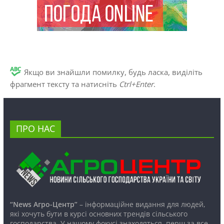
Якщо ви знайшли помилку, будь ласка, виділіть
фрагмент тексту та натисніть
Ctrl+Enter
.
ПРО НАС
“News Агро-Центр”
– інформаційне видання для людей,
які хочуть бути в курсі основних трендів сільського
господарства. У нашому фокусі знаходяться, перш за все,