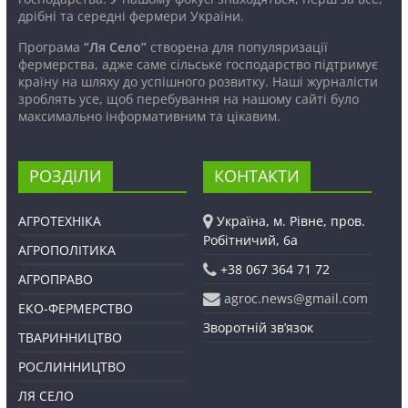
дрібні та середні фермери України.
Програма
“Ля Село”
створена для популяризації
фермерства, адже саме сільське господарство підтримує
країну на шляху до успішного розвитку. Наші журналісти
зроблять усе, щоб перебування на нашому сайті було
максимально інформативним та цікавим.
РОЗДІЛИ
КОНТАКТИ
АГРОТЕХНІКА
Україна, м. Рівне, пров.
Робітничий, 6а
АГРОПОЛІТИКА
+38 067 364 71 72
АГРОПРАВО
agroc.news@gmail.com
ЕКО-ФЕРМЕРСТВО
Зворотній зв’язок
ТВАРИННИЦТВО
РОСЛИННИЦТВО
ЛЯ СЕЛО