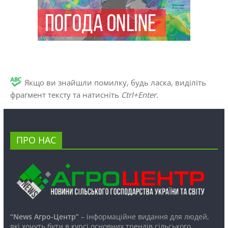
Якщо ви знайшли помилку, будь ласка, виділіть
фрагмент тексту та натисніть
Ctrl+Enter
.
ПРО НАС
“News Агро-Центр”
– інформаційне видання для людей,
які хочуть бути в курсі основних трендів сільського