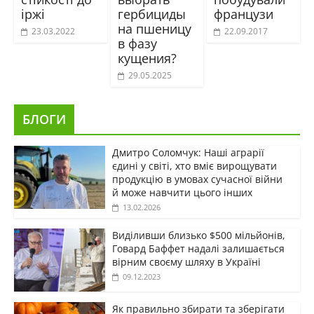
іржі
гербициды
французи
на пшеницу
23.03.2022
22.09.2017
в фазу
кущения?
29.05.2025
БЛОГИ
Дмитро Соломчук: Наші аграрії
єдині у світі, хто вміє вирощувати
продукцію в умовах сучасної війни
й може навчити цього інших
13.02.2026
Виділивши близько $500 мільйонів,
Говард Баффет надалі залишається
вірним своєму шляху в Україні
09.12.2023
Як правильно збирати та зберігати