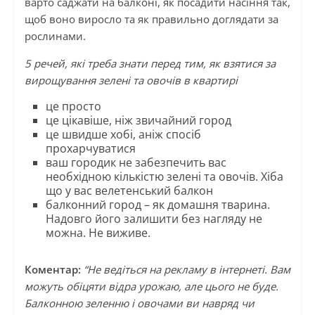
варто саджати на балконі, як посадити насіння так,
щоб воно виросло та як правильно доглядати за
рослинами.
5 речей, які треба знати перед тим, як взятися за
вирощування зелені та овочів в квартирі
це просто
це цікавіше, ніж звичайний город
це швидше хобі, аніж спосіб
прохарчуватися
ваш городик не забезпечить вас
необхідною кількістю зелені та овочів. Хіба
що у вас велетенський балкон
балконний город – як домашня тварина.
Надовго його залишити без нагляду не
можна. Не виживе.
Коментар:
“Не ведіться на рекламу в інтернеті. Вам
можуть обіцяти відра урожаю, але цього не буде.
Балконною зеленню і овочами ви навряд чи