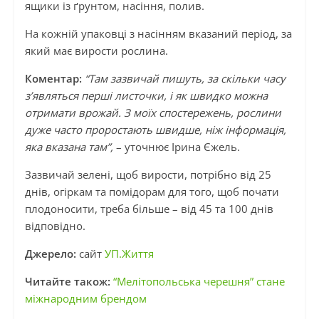
ящики із ґрунтом, насіння, полив.
На кожній упаковці з насінням вказаний період, за
який має вирости рослина.
Коментар:
“Там зазвичай пишуть, за скільки часу
з’являться перші листочки, і як швидко можна
отримати врожай. З моїх спостережень, рослини
дуже часто проростають швидше, ніж інформація,
яка вказана там”,
– уточнює Ірина Єжель.
Зазвичай зелені, щоб вирости, потрібно від 25
днів, огіркам та помідорам для того, щоб почати
плодоносити, треба більше – від 45 та 100 днів
відповідно.
Джерело:
сайт
УП.Життя
Читайте також:
“Мелітопольська черешня” стане
міжнародним брендом