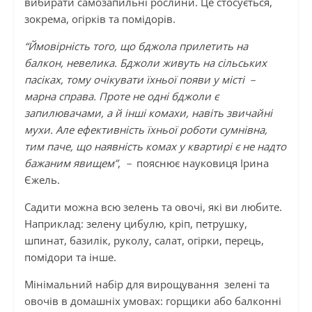
вибирати самозапильні рослини. Це стосується,
зокрема, огірків та помідорів.
“Ймовірність того, що бджола прилетить на
балкон, невелика. Бджоли живуть на сільських
пасіках, тому очікувати їхньої появи у місті －
марна справа. Проте не одні бджоли є
запилювачами, а й інші комахи, навіть звичайні
мухи. Але ефективність їхньої роботи сумнівна,
тим паче, що наявність комах у квартирі є не надто
бажаним явищем”
,
－
пояснює науковиця Ірина
Єжель.
Садити можна всю зелень та овочі, які ви любите.
Наприклад: зелену цибулю, кріп, петрушку,
шпинат, базилік, руколу, салат, огірки, перець,
помідори та інше.
Мінімальний набір для вирощування зелені та
овочів в домашніх умовах: горщики або балконні