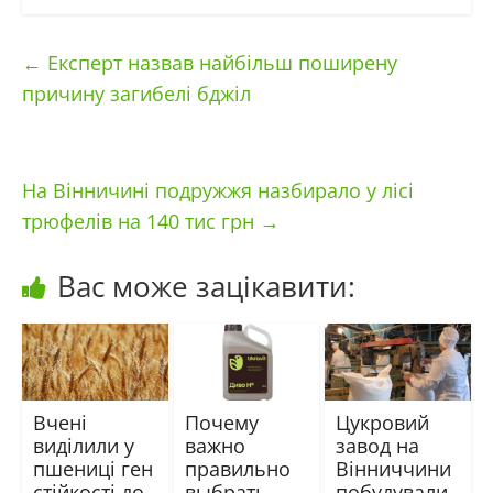
←
Експерт назвав найбільш поширену
причину загибелі бджіл
На Вінничині подружжя назбирало у лісі
трюфелів на 140 тис грн
→
Вас може зацікавити:
Вчені
Почему
Цукровий
виділили у
важно
завод на
пшениці ген
правильно
Вінниччини
стійкості до
выбрать
побудували