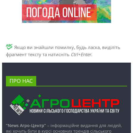
Якщо ви знайшли помилку, будь ласка, виділіть
фрагмент тексту та натисніть
Ctrl+Enter
.
ПРО НАС
“News Агро-Центр”
– інформаційне видання для людей,
які хочуть бути в курсі основних трендів сільського