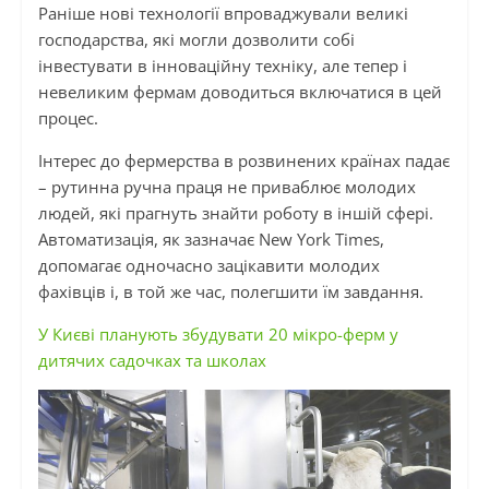
Раніше нові технології впроваджували великі
господарства, які могли дозволити собі
інвестувати в інноваційну техніку, але тепер і
невеликим фермам доводиться включатися в цей
процес.
Інтерес до фермерства в розвинених країнах падає
– рутинна ручна праця не приваблює молодих
людей, які прагнуть знайти роботу в іншій сфері.
Автоматизація, як зазначає New York Times,
допомагає одночасно зацікавити молодих
фахівців і, в той же час, полегшити їм завдання.
У Києві планують збудувати 20 мікро-ферм у
дитячих садочках та школах