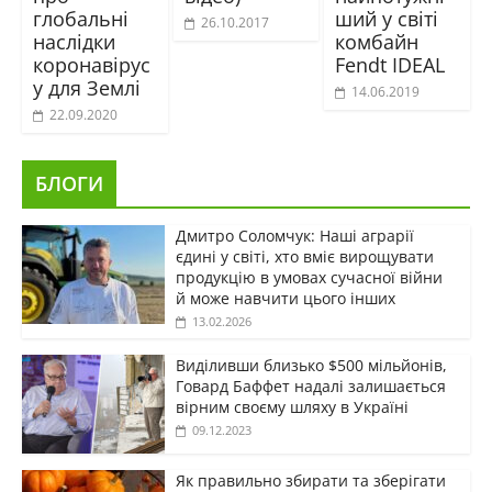
глобальні
ший у світі
26.10.2017
наслідки
комбайн
коронавірус
Fendt IDEAL
у для Землі
14.06.2019
22.09.2020
БЛОГИ
Дмитро Соломчук: Наші аграрії
єдині у світі, хто вміє вирощувати
продукцію в умовах сучасної війни
й може навчити цього інших
13.02.2026
Виділивши близько $500 мільйонів,
Говард Баффет надалі залишається
вірним своєму шляху в Україні
09.12.2023
Як правильно збирати та зберігати