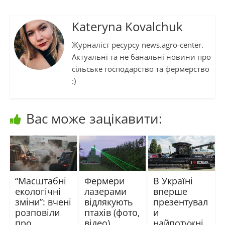
Kateryna Kovalchuk
Журналіст ресурсу news.agro-center.
Актуальні та не банальні новини про
сільське господарство та фермерство
:)
Вас може зацікавити:
“Масштабні
Фермери
В Україні
екологічні
лазерами
вперше
зміни”: вчені
відлякують
презентувал
розповіли
птахів (фото,
и
про
відео)
найпотужні