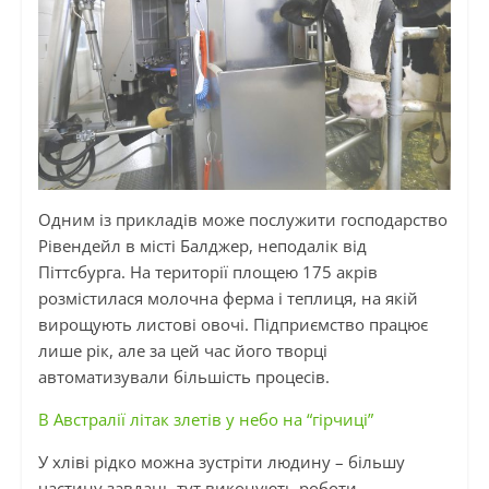
Одним із прикладів може послужити господарство
Рівендейл в місті Балджер, неподалік від
Піттсбурга. На території площею 175 акрів
розмістилася молочна ферма і теплиця, на якій
вирощують листові овочі. Підприємство працює
лише рік, але за цей час його творці
автоматизували більшість процесів.
В Австралії літак злетів у небо на “гірчиці”
У хліві рідко можна зустріти людину – більшу
частину завдань тут виконують роботи.