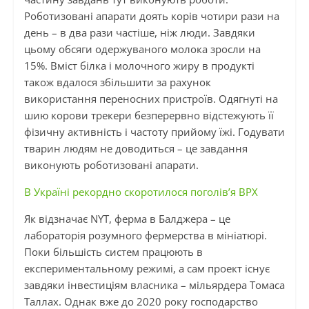
Роботизовані апарати доять корів чотири рази на
день – в два рази частіше, ніж люди. Завдяки
цьому обсяги одержуваного молока зросли на
15%. Вміст білка і молочного жиру в продукті
також вдалося збільшити за рахунок
використання переносних пристроїв. Одягнуті на
шию корови трекери безперервно відстежують її
фізичну активність і частоту прийому їжі. Годувати
тварин людям не доводиться – це завдання
виконують роботизовані апарати.
В Україні рекордно скоротилося поголів’я ВРХ
Як відзначає NYT, ферма в Балджера – це
лабораторія розумного фермерства в мініатюрі.
Поки більшість систем працюють в
експериментальному режимі, а сам проект існує
завдяки інвестиціям власника – мільярдера Томаса
Таллах. Однак вже до 2020 року господарство