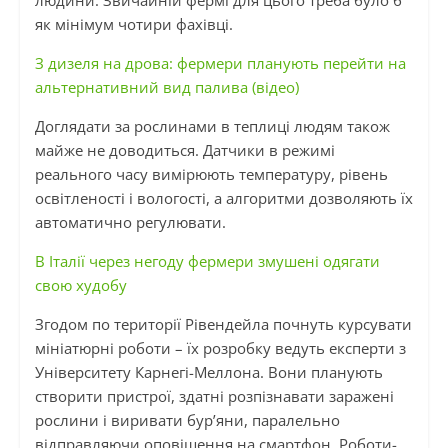
людини. Звичайній фермі для цього треба було б
як мінімум чотири фахівці.
З дизеля на дрова: фермери планують перейти на
альтернативний вид палива (відео)
Доглядати за рослинами в теплиці людям також
майже не доводиться. Датчики в режимі
реального часу вимірюють температуру, рівень
освітленості і вологості, а алгоритми дозволяють їх
автоматично регулювати.
В Італії через негоду фермери змушені одягати
свою худобу
Згодом по території Рівендейла почнуть курсувати
мініатюрні роботи – їх розробку ведуть експерти з
Університету Карнегі-Меллона. Вони планують
створити пристрої, здатні розпізнавати заражені
рослини і виривати бур’яни, паралельно
відправляючи оповіщення на смартфон. Роботи-