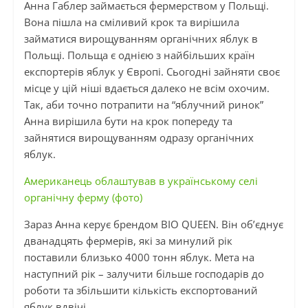
Анна
Габлер
займається фермерством у Польщі.
Вона пішла на сміливий крок та вирішила
займатися вирощуванням органічних яблук в
Польщі. Польща є однією з найбільших країн
експортерів яблук у Європі. Сьогодні зайняти своє
місце у цій ніші вдається далеко не всім охочим.
Так, аби точно потрапити на “яблучний ринок”
Анна вирішила бути на крок попереду та
зайнятися вирощуванням одразу органічних
яблук.
Американець облаштував в українському селі
органічну ферму (фото)
Зараз Анна керує брендом BIO QUEEN. Він об’єднує
дванадцять фермерів, які за минулий рік
поставили близько 4000 тонн яблук. Мета на
наступний рік – залучити більше господарів до
роботи та збільшити кількість експортований
яблук вдвічі.