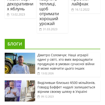
декоративни
теплиці,
лайфхак
х яблунь
щоб
16.12.2022
отримати
13.02.2023
хороший
урожай
31.03.2023
БЛОГИ
Дмитро Соломчук: Наші аграрії
єдині у світі, хто вміє вирощувати
продукцію в умовах сучасної війни
й може навчити цього інших
13.02.2026
Виділивши близько $500 мільйонів,
Говард Баффет надалі залишається
вірним своєму шляху в Україні
09.12.2023