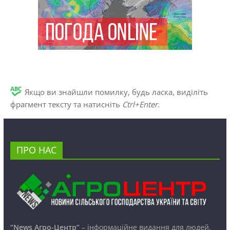
Якщо ви знайшли помилку, будь ласка, виділіть
фрагмент тексту та натисніть
Ctrl+Enter
.
ПРО НАС
“News Агро-Центр”
– інформаційне видання для людей,