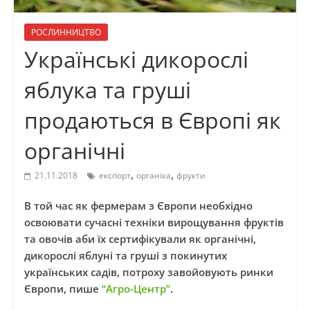
РОСЛИННИЦТВО
Українські дикорослі
яблука та груші
продаються в Європі як
органічні
,
,
21.11.2018
експорт
органіка
фрукти
В той час як фермерам з Європи необхідно
освоювати сучасні техніки вирощування фруктів
та овочів аби їх сертифікували як органічні,
дикорослі яблуні та груші з покинутих
українських садів, потроху завойовують ринки
Європи, пише
“Агро-Центр”
.