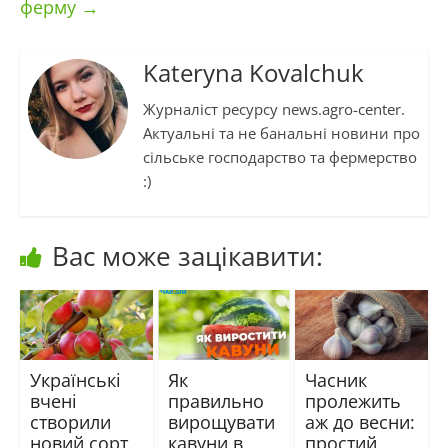
ферму
→
Kateryna Kovalchuk
Журналіст ресурсу news.agro-center.
Актуальні та не банальні новини про
сільське господарство та фермерство
:)
Вас може зацікавити:
Українські
Як
Часник
вчені
правильно
пролежить
створили
вирощувати
аж до весни:
новий сорт
кавуни в
простий