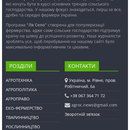
які хочуть бути в курсі основних трендів сільського
господарства. У нашому фокусі знаходяться, перш за все,
дрібні та середні фермери України.
Програма
“Ля Село”
створена для популяризації
фермерства, адже саме сільське господарство підтримує
країну на шляху до успішного розвитку. Наші журналісти
зроблять усе, щоб перебування на нашому сайті було
максимально інформативним та цікавим.
РОЗДІЛИ
КОНТАКТИ
АГРОТЕХНІКА
Україна, м. Рівне, пров.
Робітничий, 6а
АГРОПОЛІТИКА
+38 067 364 71 72
АГРОПРАВО
agroc.news@gmail.com
ЕКО-ФЕРМЕРСТВО
Зворотній зв’язок
ТВАРИННИЦТВО
РОСЛИННИЦТВО