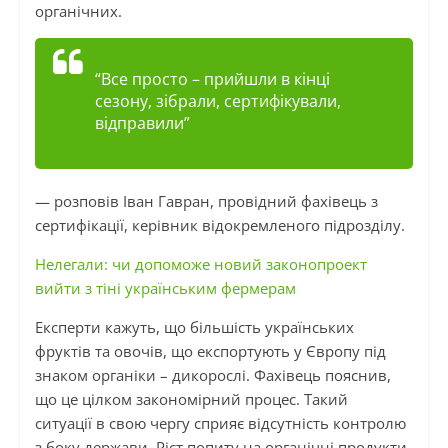
органічних.
“Все просто – прийшли в кінці
сезону, зібрали, сертифікували,
відправили”
— розповів Іван
Гавран
, провідний фахівець з
сертифікації, керівник відокремленого підрозділу.
Нелегали: чи допоможе новий законопроект
вийти з тіні українським фермерам
Експерти кажуть, що більшість українських
фруктів та овочів, що експортують у Європу під
знаком органіки – дикорослі. Фахівець пояснив,
що це цілком закономірний процес. Такий
ситуації
в
свою чергу сприяє відсутність контролю
з боку держави. Ріст попиту на органічні продукти