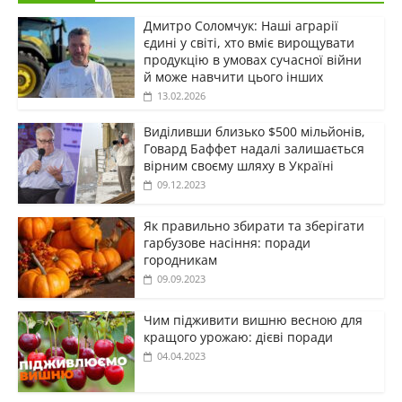
Дмитро Соломчук: Наші аграрії
єдині у світі, хто вміє вирощувати
продукцію в умовах сучасної війни
й може навчити цього інших
13.02.2026
Виділивши близько $500 мільйонів,
Говард Баффет надалі залишається
вірним своєму шляху в Україні
09.12.2023
Як правильно збирати та зберігати
гарбузове насіння: поради
городникам
09.09.2023
Чим підживити вишню весною для
кращого урожаю: дієві поради
04.04.2023