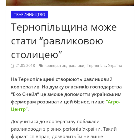
ТВАРИННИЦТВО
Тернопільщина може
стати “равликовою
столицею”
,
,
,
21.05.2018
кооператив
равлики
Тернопіль
Україна
На Тернопільщині створюють равликовий
кооператив. На думку власників господарства
“Еко Снейл” це зможе допомогти українським
фермерам розвивати цей бізнес, пише
“Агро-
Центр”
.
Долучитися до кооперативу побажали
равлиководи з різних регіонів України. Такий
формат співпраці дозволить їм не лише