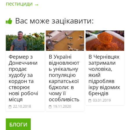
пестициди
→
Вас може зацікавити:
Фермер з
В Україні
В Чернівцях
Донеччини
відновлюют
затримали
продає
ь унікальну
чоловіка,
худобу за
популяцію
який
кордон та
карпатської
підробляв
створює
бджоли: в
ікру відомих
нові робочі
чому її
брендів
місця
особливість
03.01.2019
22.10.2018
19.11.2020
БЛОГИ