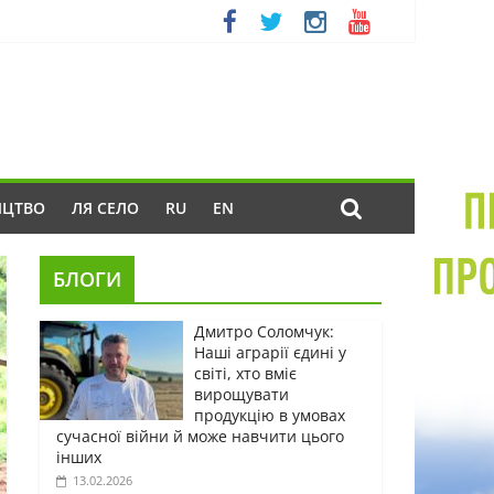
ИЦТВО
ЛЯ СЕЛО
RU
EN
БЛОГИ
Дмитро Соломчук:
Наші аграрії єдині у
світі, хто вміє
вирощувати
продукцію в умовах
сучасної війни й може навчити цього
інших
13.02.2026