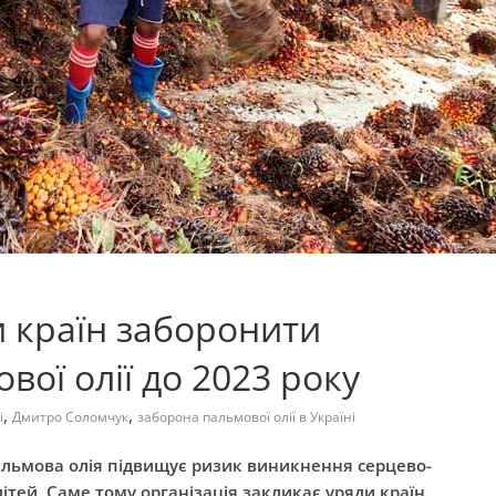
 країн заборонити
ої олії до 2023 року
,
,
і
Дмитро Соломчук
заборона пальмової олії в Україні
альмова олія підвищує ризик виникнення серцево-
ітей. Саме тому організація закликає уряди країн