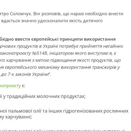
итро Соломчук. Він розповів, що наразі необхідно внести
 вдасться значно удосконалити якість дитячого
обхідно ввести європейські принципи використання
арчових продуктів в Україні потребує прийняття негайних
аконопроєкту №5148, ініціатором якого виступаю я, є
го харчування з метою підвищення якості продуктів, що
я європейського механізму використання трансжирів у
до 7-х законів України
“.
нопроєкту
є:
ї у традиційних молочних продуктах;
ої пальмової олії та інших гідрогенізованих рослинних
му харчуванні;