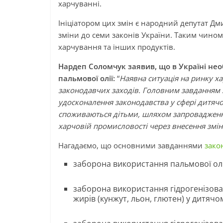
харчуванні.
Ініціатором цих змін є народний депутат Дм
зміни до семи законів України. Таким чином
харчування та інших продуктів.
Нардеп Соломчук заявив, що в Україні не
пальмової олії:
“
Наявна ситуація на ринку х
законодавчих заходів. Головним завданням з
удосконалення законодавства у сфері дитячо
споживаються дітьми, шляхом запровадженн
харчовій промисловості через внесення змін 
Нагадаємо, що основними завданнями
зако
заборона використання пальмової олі
заборона використання гідрогенізован
жирів (кунжут, льон, глютен) у дитячо