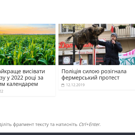
айкраще висівати
Поліція силою розігнала
зу у 2022 році за
фермерський протест
им календарем
12.12.2019
22
іліть фрагмент тексту та натисніть
Ctrl+Enter
.