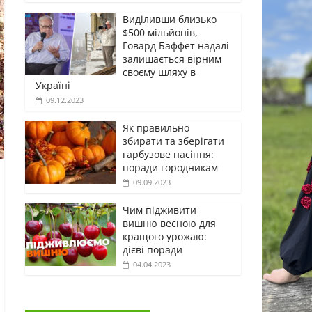
Виділивши близько
$500 мільйонів,
Говард Баффет надалі
залишається вірним
своєму шляху в
Україні
09.12.2023
Як правильно
збирати та зберігати
гарбузове насіння:
поради городникам
09.09.2023
Чим підживити
вишню весною для
кращого урожаю:
дієві поради
04.04.2023