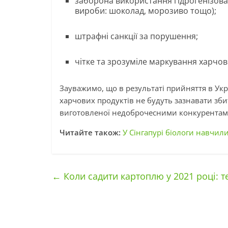
заборона використання гідрогенізован
вироби: шоколад, морозиво тощо);
штрафні санкції за порушення;
чітке та зрозуміле маркування харчово
Зауважимо, що в результаті прийняття в Ук
харчових продуктів не будуть зазнавати зби
виготовленої недоброчесними конкурентам
Читайте також:
У Сінгапурі біологи навчил
←
Коли садити картоплю у 2021 році: т