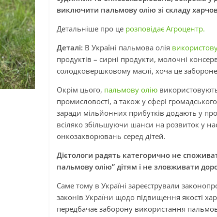
виключити пальмову олію зі складу харчової
Детальніше про це
розповідає Агроцентр.
Деталі:
В Україні пальмова олія
використову
продуктів – сирні продукти, молочні консе
солодковершковому маслі, хоча це заборон
Окрім цього,
пальмову олію
використовують 
промисловості, а також у сфері громадського 
заради мільйонних прибутків додають у прод
всіляко збільшуючи шанси на розвиток у на
онкозахворювань серед дітей.
Дієтологи радять категорично не споживат
пальмову олію” дітям і не зловживати дор
Саме тому в Україні зареєстрували законопр
законів України щодо підвищення якості хар
передбачає заборону використання пальмово