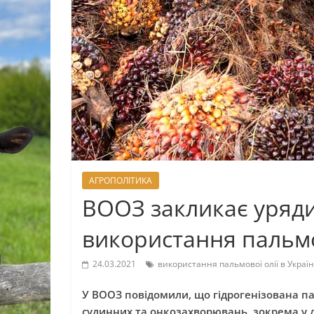
АГРОПОЛІТИКА
ВООЗ закликає уряди
використання пальмов
24.03.2021
використання пальмової олії в Україн
У ВООЗ повідомили, що гідрогенізована п
судинних та онкозахворювань, зокрема у д