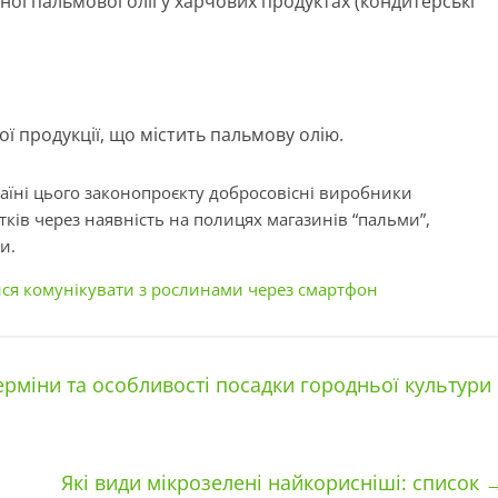
ої пальмової олії у харчових продуктах (кондитерські
ї продукції, що містить пальмову олію.
раїні цього законопроєкту добросовісні виробники
тків через наявність на полицях магазинів “пальми”,
и.
ися комунікувати з рослинами через смартфон
ерміни та особливості посадки городньої культури
Які види мікрозелені найкорисніші: список