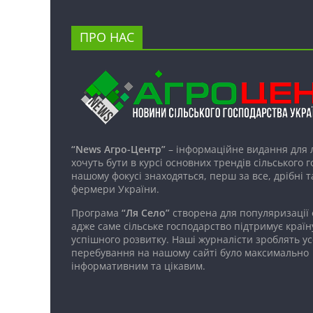
ПРО НАС
“News Агро-Центр”
– інформаційне видання для 
хочуть бути в курсі основних трендів сільського 
нашому фокусі знаходяться, перш за все, дрібні т
фермери України.
Програма
“Ля Село”
створена для популяризації
адже саме сільське господарство підтримує країн
успішного розвитку. Наші журналісти зроблять ус
перебування на нашому сайті було максимально
інформативним та цікавим.