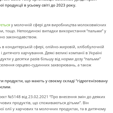
 продукції в усьому світі до 2023 року.
ється
у молочній сфері для виробництва молоковмісних
рви, тощо. Непоодинокі випадки використання “пальми” у
ено законодавством.
в кондитерській сфері, олійно-жировій, хлібобулочній
і дитячого харчування. Деякі великі компанії в Україні
укти у десятки разів більшу від норми дозу “пальми”
селення серцево-судинних захворювань, а також
и продукти, що мають у своєму складі “гідрогенізовану
ослим
.
оєкт №5148 від 23.02.2021 “Про внесення змін до деяких
чових продуктів, що споживаються дітьми”. Він
ї олії у харчових та молочних продуктах, та в дитячому