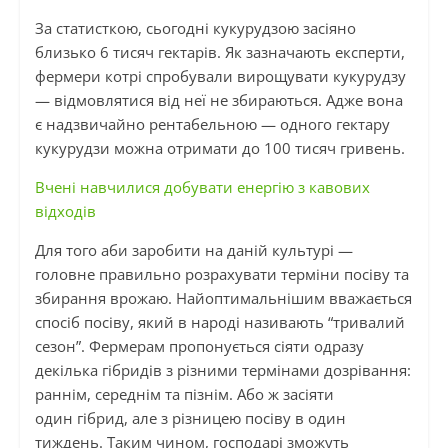
За статисткою, сьогодні кукурудзою засіяно
близько 6 тисяч гектарів. Як зазначають експерти,
фермери котрі спробували вирощувати кукурудзу
— відмовлятися від неї не збираються. Адже вона
є надзвичайно рентабельною — одного гектару
кукурудзи можна отримати до 100 тисяч гривень.
Вчені навчилися добувати енергію з кавових
відходів
Для того аби заробити на даній культурі —
головне правильно розрахувати терміни посіву та
збирання врожаю. Найоптимальнішим вважається
спосіб посіву, який в народі називають “тривалий
сезон”. Фермерам пропонується сіяти
одразу
декілька
гібридів з різними термінами дозрівання:
раннім, середнім та пізнім. Або ж засіяти
один гібрид, але з різницею посіву в один
тиждень. Таким чином, господарі зможуть