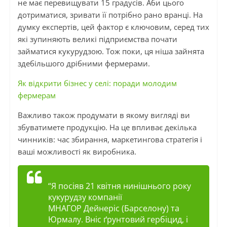
не має перевищувати 15 градусів. Аби цього
дотриматися, зривати її потрібно рано вранці. На
думку експертів, цей фактор є ключовим, серед тих
які зупиняють великі підприємства почати
займатися кукурудзою. Тож поки, ця ніша зайнята
здебільшого дрібними фермерами.
Як відкрити бізнес у селі: поради молодим
фермерам
Важливо також продумати в якому вигляді ви
збуватимете продукцію. На це впливає декілька
чинників: час збирання, маркетингова стратегія і
ваші можливості як виробника.
“Я посіяв 21 квітня нинішнього року
кукурудзу компанії
МНАГОР
Дейнеріс
(Барселону) та
Юрмалу. Вніс ґрунтовий гербіцид, і