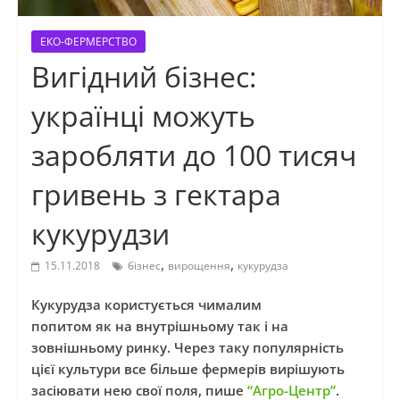
ЕКО-ФЕРМЕРСТВО
Вигідний бізнес:
українці можуть
заробляти до 100 тисяч
гривень з гектара
кукурудзи
,
,
15.11.2018
бізнес
вирощення
кукурудза
Кукурудза користується чималим
попитом я
к
на внутрішньому так і на
зовнішньому ринку. Через таку популярність
цієї культури все більше фермерів вирішують
засіювати нею свої поля, пише
“Агро-Центр”
.