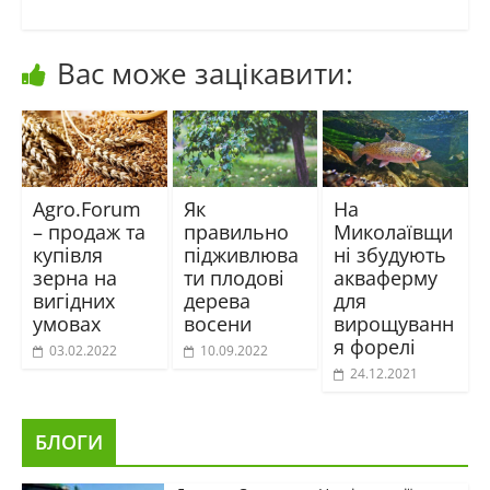
Вас може зацікавити:
Agro.Forum
Як
На
– продаж та
правильно
Миколаївщи
купівля
підживлюва
ні збудують
зерна на
ти плодові
акваферму
вигідних
дерева
для
умовах
восени
вирощуванн
я форелі
03.02.2022
10.09.2022
24.12.2021
БЛОГИ