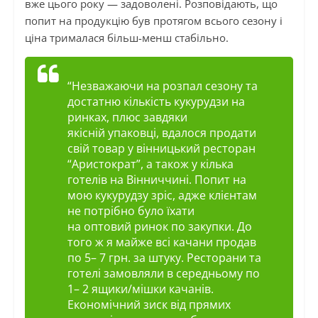
вже цього року — задоволені. Розповідають, що
попит на продукцію був протягом всього сезону і
ціна трималася більш-менш стабільно.
“
Незважаючи на
розпал сезону та
достатню кількість кукурудзи на
ринках, плюс завдяки
якісній
упаковці
, вдалося продати
свій товар у вінницький ресторан
“Аристократ”, а також у кілька
готелів на Вінниччині. Попит на
мою кукурудзу зріс, адже клієнтам
не потрібно було їхати
на
оптовий
ринок по закупки. До
того ж я майже всі качани продав
по 5– 7
грн.
за штуку. Ресторани та
готелі замовляли в середньому по
1– 2 ящики/мішки качанів.
Економічний зиск від прямих