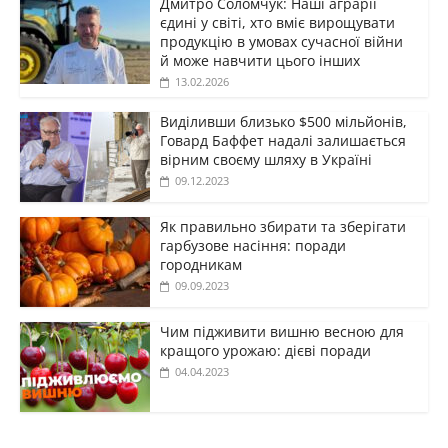
Дмитро Соломчук: Наші аграрії
єдині у світі, хто вміє вирощувати
продукцію в умовах сучасної війни
й може навчити цього інших
13.02.2026
Виділивши близько $500 мільйонів,
Говард Баффет надалі залишається
вірним своєму шляху в Україні
09.12.2023
Як правильно збирати та зберігати
гарбузове насіння: поради
городникам
09.09.2023
Чим підживити вишню весною для
кращого урожаю: дієві поради
04.04.2023