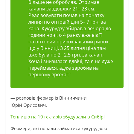
більше не обробляв. Отримав
качани завдовжки 21– 23 см.
Реалізовувати почав на початку
липня по
оптовій
ціні 5– 7
грн.
за
кача. Кукурудзу збирав з вечора до
години ночі, о 4 ранку вже віз її
на
оптовий
привокзальний ринок,
що у Вінниці. З 25 липня ціна там
вже була по 2– 2,5
грн.
за качан.
Хоча і знизилася вдвічі, та я не дуже
переймався, адже заробив на
першому врожаї.”
— розповів фермер із Вінниччини
Юрій
Орисович
.
Теплицю на 10 гектарів збудували в Сибірі
Фермери, які почали займатися кукурудзою