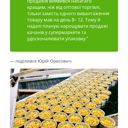
продажів виявився набагато
кращим, ніж від
оптової
торгівлі,
тільки замість одного вивантаження
товару мав на день 8– 12. Тому й
надалі планую нарощувати продажі
качанів у супермаркети та
удосконалювати
упаковку
.”
— поділився Юрій
Орисович.