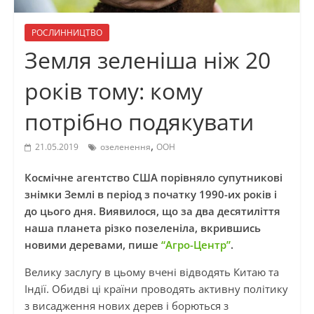
РОСЛИННИЦТВО
Земля зеленіша ніж 20
років тому: кому
потрібно подякувати
,
21.05.2019
озеленення
ООН
Космічне агентство США порівняло супутникові
знімки Землі в період з початку 1990-их років і
до цього дня. Виявилося, що за два десятиліття
наша планета різко позеленіла, вкрившись
новими деревами, пише
“Агро-Центр”
.
Велику заслугу в цьому вчені відводять Китаю та
Індії. Обидві ці країни проводять активну політику
з висадження нових дерев і борються з