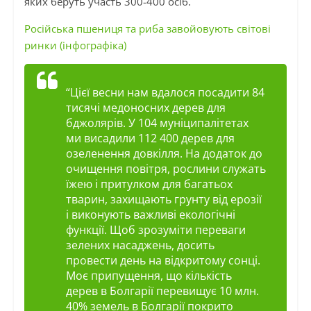
яких беруть участь 300-400 осіб.
Російська пшениця та риба завойовують світові
ринки (інфографіка)
“Цієї весни нам вдалося посадити 84
тисячі медоносних дерев для
бджолярів. У 104 муніципалітетах
ми висадили 112 400 дерев для
озеленення довкілля. На додаток до
очищення повітря, рослини служать
їжею і притулком для багатьох
тварин, захищають грунту від ерозії
і виконують важливі екологічні
функції. Щоб зрозуміти переваги
зелених насаджень, досить
провести день на відкритому сонці.
Моє припущення, що кількість
дерев в Болгарії перевищує 10 млн.
40% земель в Болгарії покрито