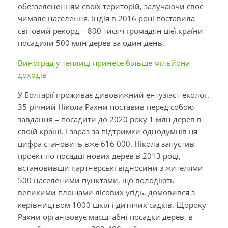
обеззелененням своїх територій, залучаючи своє
чимале населення. Індія в 2016 році поставила
світовий рекорд – 800 тисяч громадян цієї країни
посадили 500 млн дерев за один день.
Виноград у теплиці принесе більше мільйона
доходів
У Болгарії проживає дивовижний ентузіаст-еколог.
35-річний Нікола Рахни поставив перед собою
завдання – посадити до 2020 року 1 млн дерев в
своїй країні. І зараз за підтримки однодумців ця
цифра становить вже 616 000. Нікола запустив
проект по посадці нових дерев в 2013 році,
встановивши партнерські відносини з жителями
500 населеними пунктами, що володіють
великими площами лісових угідь, домовився з
керівництвом 1000 шкіл і дитячих садків. Щороку
Рахни організовує масштабні посадки дерев, в