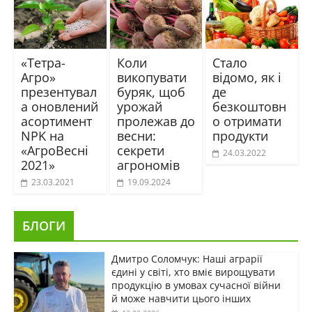
«Тетра-
Коли
Стало
Агро»
викопувати
відомо, як і
презентувал
буряк, щоб
де
а оновлений
урожай
безкоштовн
асортимент
пролежав до
о отримати
NPK на
весни:
продукти
«АгроВесні
секрети
24.03.2022
2021»
агрономів
23.03.2021
19.09.2024
БЛОГИ
Дмитро Соломчук: Наші аграрії
єдині у світі, хто вміє вирощувати
продукцію в умовах сучасної війни
й може навчити цього інших