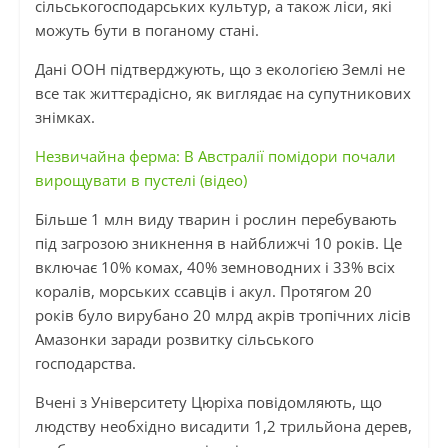
сільськогосподарських культур, а також ліси, які
можуть бути в поганому стані.
Дані ООН підтверджують, що з екологією Землі не
все так життєрадісно, ​​як виглядає на супутникових
знімках.
Незвичайна ферма: В Австралії помідори почали
вирощувати в пустелі (відео)
Більше 1 млн виду тварин і рослин перебувають
під загрозою зникнення в найближчі 10 років. Це
включає 10% комах, 40% земноводних і 33% всіх
коралів, морських ссавців і акул. Протягом 20
років було вирубано 20 млрд акрів тропічних лісів
Амазонки заради розвитку сільського
господарства.
Вчені з Університету Цюріха повідомляють, що
людству необхідно висадити 1,2 трильйона дерев,