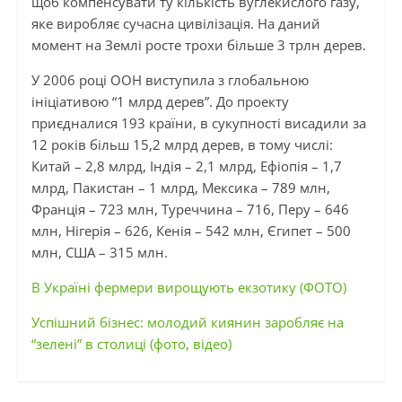
щоб компенсувати ту кількість вуглекислого газу,
яке виробляє сучасна цивілізація. На даний
момент на Землі росте трохи більше 3 трлн дерев.
У 2006 році ООН виступила з глобальною
ініціативою “1 млрд дерев”. До проекту
приєдналися 193 країни, в сукупності висадили за
12 років більш 15,2 млрд дерев, в тому числі:
Китай – 2,8 млрд, Індія – 2,1 млрд, Ефіопія – 1,7
млрд, Пакистан – 1 млрд, Мексика – 789 млн,
Франція – 723 млн, Туреччина – 716, Перу – 646
млн, Нігерія – 626, Кенія – 542 млн, Єгипет – 500
млн, США – 315 млн.
В Україні фермери вирощують екзотику (ФОТО)
Успішний бізнес: молодий киянин заробляє на
“зелені” в столиці (фото, відео)