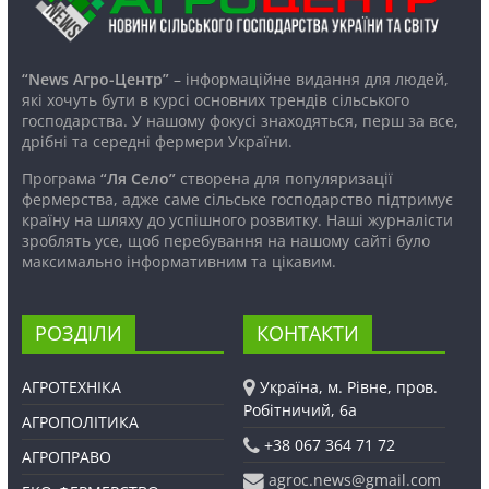
“News Агро-Центр”
– інформаційне видання для людей,
які хочуть бути в курсі основних трендів сільського
господарства. У нашому фокусі знаходяться, перш за все,
дрібні та середні фермери України.
Програма
“Ля Село”
створена для популяризації
фермерства, адже саме сільське господарство підтримує
країну на шляху до успішного розвитку. Наші журналісти
зроблять усе, щоб перебування на нашому сайті було
максимально інформативним та цікавим.
РОЗДІЛИ
КОНТАКТИ
АГРОТЕХНІКА
Україна, м. Рівне, пров.
Робітничий, 6а
АГРОПОЛІТИКА
+38 067 364 71 72
АГРОПРАВО
agroc.news@gmail.com