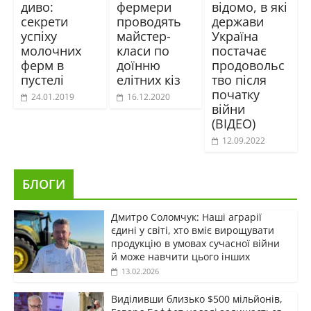
диво:
фермери
відомо, в які
секрети
проводять
держави
успіху
майстер-
Україна
молочних
класи по
постачає
ферм в
доїнню
продовольс
пустелі
елітних кіз
тво після
початку
24.01.2019
16.12.2020
війни
(ВІДЕО)
12.09.2022
БЛОГИ
Дмитро Соломчук: Наші аграрії
єдині у світі, хто вміє вирощувати
продукцію в умовах сучасної війни
й може навчити цього інших
13.02.2026
Виділивши близько $500 мільйонів,