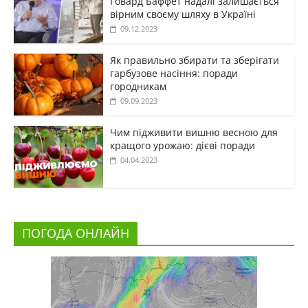
Говард Баффет надалі залишається
вірним своєму шляху в Україні
09.12.2023
Як правильно збирати та зберігати
гарбузове насіння: поради
городникам
09.09.2023
Чим підживити вишню весною для
кращого урожаю: дієві поради
04.04.2023
ПОГОДА ОНЛАЙН