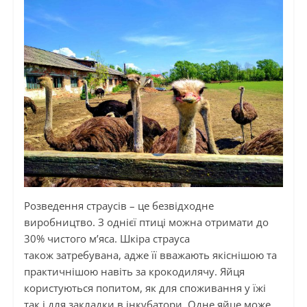
Розведення страусів – це безвідходне
виробництво. З однієї птиці можна отримати до
30% чистого м’яса. Шкіра страуса
також
затребувана
, адже її вважають якіснішою та
практичнішою навіть за крокодилячу. Яйця
користуються попитом, як для споживання у їжі
так і для закладки в інкубатори. Одне яйце може