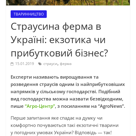
ТВАРИННИЦТВО
Страусина ферма в
Україні: екзотика чи
прибутковий бізнес?
,
15.01.2019
страуси
ферма
Експерти називають вирощування та
розведення страусів одним із найприбутковіших
напрямків у сільському господарстві. Подібний
вид господарства можна назвати безвідходним,
пише
“Агро-Центр”
, з посиланням на “AgroNews”.
Перше запитання яке спадає на думку чи
комфортно почуваються такі екзотичні тварини
у погодних умовах України? Відповідь — так!